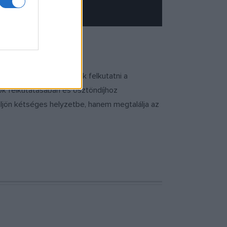
. Mindenképp szeretnénk felkutatni a
ok felkutatásában és ösztöndíjhoz
üljön kétséges helyzetbe, hanem megtalálja az