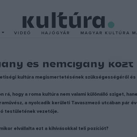
T
VIDEÓ
HAJÓGYÁR
MAGYAR KULTÚRA M
gány és nemcigány közt
mzetiségi kultúra megismertetésének szükségességéről é
on rá, hogy a roma kultúra nem valami különálló sziget, ha
aművész, a nyolcadik kerületi Tavaszmező utcában pár éve
ó testületének vezetője.
kor elvállalta ezt a kihívásokkal teli pozíciót?