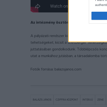
authenti
Az intézmény ösztöndíjakat is biztosítan
A pályázati rendszer kiépítése reményeink sz
tehetségeket, kicsit a Snétberger Tehetségköz
juttatásában gondolkodunk. Többlépcsős koncep
utat a munkához jutásban, a társadalomba tör
Fotók forrása: balazsjanos.com
BALÁZS JÁNOS
CZIFFRA KÖZPONT
INTERJÚ
ZENE