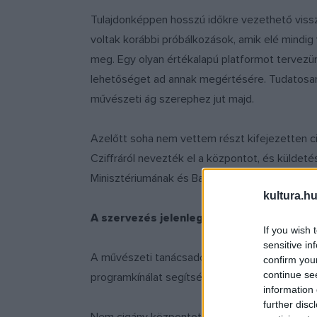
Tulajdonképpen hosszú időkre vezethető vissz
voltak korábbi próbálkozások, amik elé mindig 
meg. Egy olyan értékalapú platformot tervezün
lehetőséget ad annak megértésére. Tudatosan, 
művészeti ág szerephez jut majd.
Azelőtt soha nem vettem részt kifejezetten ci
Cziffráról nevezték el a központot, és küldet
Minisztériumának és Balog Zoltánnak.
kultura.hu
A szervezés jelenleg milyen fázisban tart
If you wish 
sensitive in
A művészeti tanácsadó testület tagjaival megá
confirm you
continue se
programkínálat segítségével szeretnénk felhív
information 
further disc