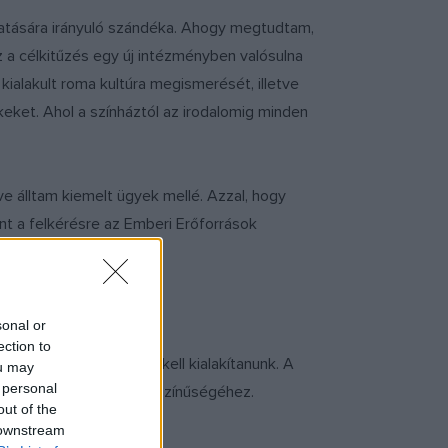
tatására irányuló szándéka. Ahogy megtudtam,
ez a célkitűzés egy új intézményben valósulna
ialakult roma kultúra megismerését, illetve
eket. Ahol a színháztól az irodalomig minden
e álltam kiemelt ügyek mellé. Azzal, hogy
nt a felkérésre az Emberi Erőforrások
sonal or
ection to
lendületes koncepciót kell kialakítanunk. A
ou may
 personal
arország kulturális sokszínűségéhez.
out of the
 downstream