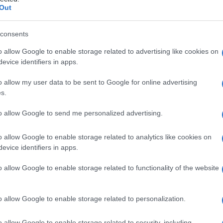
, színességével, programkínálatával szeretne hozzájárulni a társ
Out
consents
t segíthet a közös hangnem megtalálásában.
o allow Google to enable storage related to advertising like cookies on
evice identifiers in apps.
o allow my user data to be sent to Google for online advertising
ziffra Központ című rendezvénysorozatot. Hogy tapasztalta,
s.
 mindenekelőtt az, hogy személyesen legyünk jelen rendezvénye
to allow Google to send me personalized advertising.
 képviselni fog. A nyári roadshow rendkívül sikeresnek bizonyult,
o allow Google to enable storage related to analytics like cookies on
etesen folytatódik, hamarosan kisebb településeken mutatkozi
evice identifiers in apps.
o allow Google to enable storage related to functionality of the website
o allow Google to enable storage related to personalization.
o allow Google to enable storage related to security, including