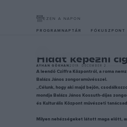
EZEN A NAPON
PROGRAMNAPTÁR
FÓKUSZPON
ZENE
Hidat képezni ci
AYHAN GÖKHAN
2019. DECEMBER 2.
A leendő Cziffra Központról, a roma ne
Balázs János zongoraművésszel.
„Célunk, hogy aki majd bejön, csodálkozz
mondja Balázs János Kossuth-díjas zongor
és Kulturális Központ művészeti tanácsad
Milyen nehézségeket látott maga előtt, ami