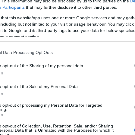
 építünk, ahova mindenkit a legnagyobb szeretettel várunk.
. This information may also be disclosed by us to third parties on the
IA
Participants
that may further disclose it to other third parties.
 that this website/app uses one or more Google services and may gath
including but not limited to your visit or usage behaviour. You may click 
ézménybe, csodálkozzon rá, hogy a roma kultúra nem valami különá
 to Google and its third-party tags to use your data for below specifi
ogle consent section.
int menthetetlen, az Önök tervei közt viszont a műfaj felk
l Data Processing Opt Outs
o opt-out of the Sharing of my personal data.
 pillanatban van. Az autentikus és kávéházi cigányzene pár évti
In
 vált. A fiatal roma művésztársadalom egyre inkább elzárkózik a 
i tradíció volt. Ennek oka a jövőkép hiányában kereshető. Ma már
o opt-out of the Sale of my Personal Data.
yarország
néven futó program, ezekből kell több, átfogóbb konce
In
lan?
to opt-out of processing my Personal Data for Targeted
ing.
In
etek falait. Jól látom?
o opt-out of Collection, Use, Retention, Sale, and/or Sharing
ersonal Data that Is Unrelated with the Purposes for which it
lected.