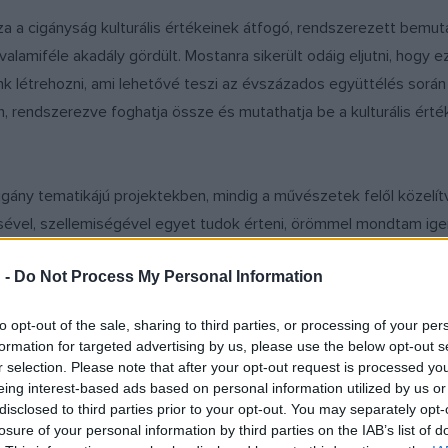
a a cigányság kulturális értékeinek átfogó, rendszerezett bemu
valamiféle akadály gördült. Mostanra sikerült odáig eljutni, hogy 
k létrehozni, ami lehetővé teszi az évszázados együttélés során k
rendszerezve foghatja össze és mutathatja be a kulturális érték
gány tematikájú projektekben, mindig a művészetek felől közelítv
ésével, szellemiségével egyet tudok érteni, örömmel mondtam ige
 -
Do Not Process My Personal Information
?
to opt-out of the sale, sharing to third parties, or processing of your per
formation for targeted advertising by us, please use the below opt-out s
llás nélkül dolgozunk. Nekünk most egy minden tekintetben új és 
r selection. Please note that after your opt-out request is processed y
eing interest-based ads based on personal information utilized by us or
ni a figyelmet azokra az értékekre, amelyek hozzátartoznak Magy
disclosed to third parties prior to your opt-out. You may separately opt-
losure of your personal information by third parties on the IAB’s list of