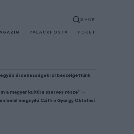
SHOP
AGAZIN
PALACKPOSTA
POKET
s egyéb érdekességekről beszélgettünk
nem a magyar kultúra szerves része”
–
n belül megnyíló Cziffra György Oktatási