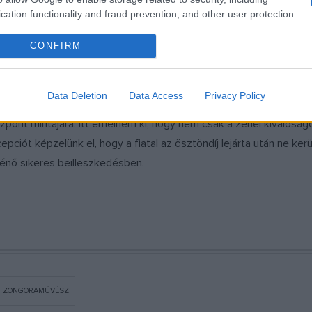
cation functionality and fraud prevention, and other user protection.
CONFIRM
i szeretne a tehetségeknek. Mesélne erről?
Data Deletion
Data Access
Privacy Policy
erint nagyon fontos szerepet játszhatna majd a központ életében
pont mintájára. Itt emelném ki, hogy nem csak a zenei kiválóság
ciót képzelünk el, hogy a fiatal az ösztöndíj lejárta után ne ker
ténő sikeres beilleszkedésben.
ZONGORAMŰVÉSZ