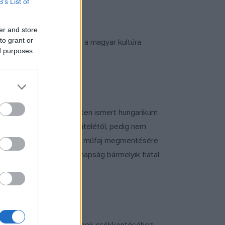
B’s List of
er and store
to grant or
lló sziget, hanem igenis a magyar kultúra
ed purposes
arolása is szerepel.
zeddel ezelőtt világszinten ismert hungarikum
cigányzenész lét továbbvitelétől, pedig nem
 szerencsére van egy-egy a műfaj megmentésére
pció. Miért tanuljon manapság bármelyik fiatal