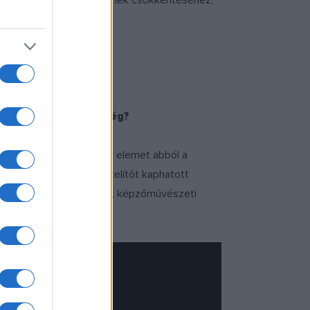
adalom negatív előítéleteinek csökkentéséhez,
 jól fogadta a közönség?
ken és megmutassunk pár elemet abból a
 aki részt vett rajta, ízelítőt kaphatott
k be gyerekprogramokkal, képzőművészeti