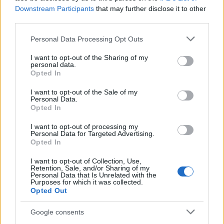
Downstream Participants
that may further disclose it to other
third parties.
Please note that this website/app uses one or more Google
Personal Data Processing Opt Outs
services and may gather and store information including but
A május 28-án kezdődő fesztiválon idén olyan látványos, a
not limited to your visit or usage behaviour. You may click to
I want to opt-out of the Sharing of my
szokványos kerekasztalok keretein túlmutató programok
personal data.
grant or deny consent to Google and its third-party tags to
Opted In
várhatók, mint az élő castingshow a fesztivál Friss
use your data for below specified purposes in below Google
consent section.
Csillagaival vagy a valós idejű filmzeneírás, a népszerű shot-
I want to opt-out of the Sale of my
Personal Data.
by-shot filmelemzés dr. Kovács András Bálinttal és a
Opted In
reklámfilmrendezéssel foglalkozó beszélgetés a szakma
I want to opt-out of processing my
legjobbjaival rendezőktől a gyártóházon és az ügynökségen
Personal Data for Targeted Advertising.
Opted In
át egészen a márkáig – írják.
I want to opt-out of Collection, Use,
Retention, Sale, and/or Sharing of my
A teljes program és a regisztráció
ide kattintva
érhető el, a
Personal Data that Is Unrelated with the
Purposes for which it was collected.
jegyek
itt
érhetők el.
Opted Out
Google consents
Pécs ókori világörökségét