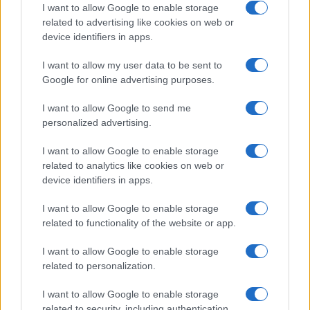
elevenítik fel a Római Fesztiválon
I want to allow Google to enable storage
related to advertising like cookies on web or
device identifiers in apps.
Június 5-én és 6-án Pécs belvárosa és világörökségi
I want to allow my user data to be sent to
helyszínei újra a Római Birodalom hangulatát idézik meg. A
Google for online advertising purposes.
Szent István téren és a Cella Septichora
Látogatóközpontban fáklyás felvonulás, légiósok, interaktív
I want to allow Google to send me
personalized advertising.
családi kalandok és római finomságok várják a látogatókat –
írták a szervezők.
I want to allow Google to enable storage
related to analytics like cookies on web or
device identifiers in apps.
A rendezvény június 5-én, pénteken 17.00 órakor veszi
kezdetét a hivatalos megnyitóval, ezt követően a látogatók
I want to allow Google to enable storage
átléphetnek az ókori Róma világába: bevonul a császár a
related to functionality of the website or app.
pretoriánus gárda és a szenátorok kíséretében, a Naiades
I want to allow Google to enable storage
Danubianae táncegyüttes ókori római táncbemutatót tart,
related to personalization.
majd vallási szertartás idézi meg a római istenek kultuszát.
I want to allow Google to enable storage
related to security, including authentication