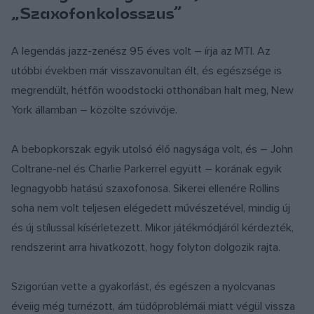
„Szaxofonkolosszus”
A legendás jazz-zenész 95 éves volt – írja az MTI. Az
utóbbi években már visszavonultan élt, és egészsége is
megrendült, hétfőn woodstocki otthonában halt meg, New
York államban – közölte szóvivője.
A bebopkorszak egyik utolsó élő nagysága volt, és – John
Coltrane-nel és Charlie Parkerrel együtt – korának egyik
legnagyobb hatású szaxofonosa. Sikerei ellenére Rollins
soha nem volt teljesen elégedett művészetével, mindig új
és új stílussal kísérletezett. Mikor játékmódjáról kérdezték,
rendszerint arra hivatkozott, hogy folyton dolgozik rajta.
Szigorúan vette a gyakorlást, és egészen a nyolcvanas
éveiig még turnézott, ám tüdőproblémái miatt végül vissza