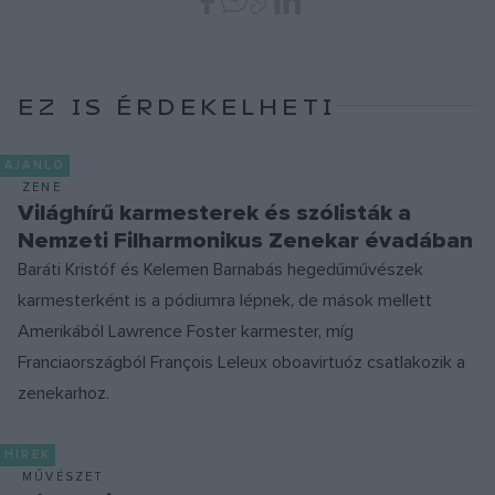
EZ IS ÉRDEKELHETI
AJÁNLÓ
ZENE
Világhírű karmesterek és szólisták a
Nemzeti Filharmonikus Zenekar évadában
Baráti Kristóf és Kelemen Barnabás hegedűművészek
karmesterként is a pódiumra lépnek, de mások mellett
Amerikából Lawrence Foster karmester, míg
Franciaországból François Leleux oboavirtuóz csatlakozik a
zenekarhoz.
HÍREK
MŰVÉSZET