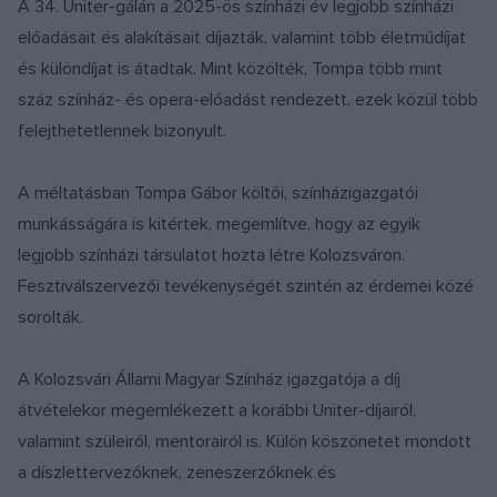
A 34. Uniter-gálán a 2025-ös színházi év legjobb színházi
előadásait és alakításait díjazták, valamint több életműdíjat
és különdíjat is átadtak. Mint közölték, Tompa több mint
száz színház- és opera-előadást rendezett, ezek közül több
felejthetetlennek bizonyult.
A méltatásban Tompa Gábor költői, színházigazgatói
munkásságára is kitértek, megemlítve, hogy az egyik
legjobb színházi társulatot hozta létre Kolozsváron.
Fesztiválszervezői tevékenységét szintén az érdemei közé
sorolták.
A Kolozsvári Állami Magyar Színház igazgatója a díj
átvételekor megemlékezett a korábbi Uniter-díjairól,
valamint szüleiről, mentorairól is. Külön köszönetet mondott
a díszlettervezőknek, zeneszerzőknek és