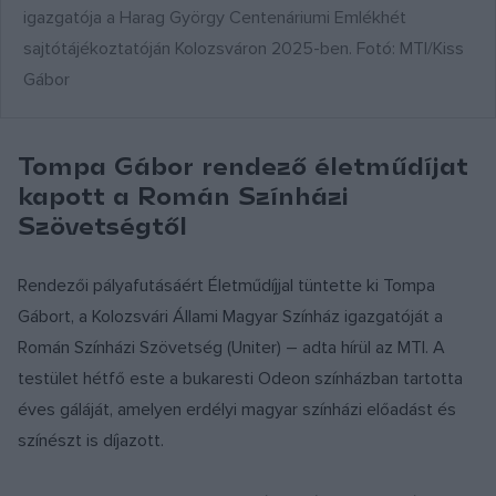
igazgatója a Harag György Centenáriumi Emlékhét
sajtótájékoztatóján Kolozsváron 2025-ben. Fotó: MTI/Kiss
Gábor
Tompa Gábor rendező életműdíjat
kapott a Román Színházi
Szövetségtől
Rendezői pályafutásáért Életműdíjjal tüntette ki Tompa
Gábort, a Kolozsvári Állami Magyar Színház igazgatóját a
Román Színházi Szövetség (Uniter) – adta hírül az MTI. A
testület hétfő este a bukaresti Odeon színházban tartotta
éves gáláját, amelyen erdélyi magyar színházi előadást és
színészt is díjazott.