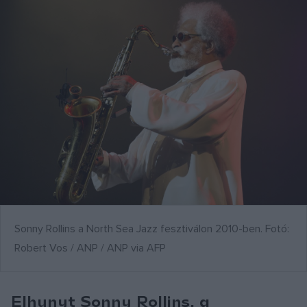
Sonny Rollins a North Sea Jazz fesztiválon 2010-ben. Fotó:
Robert Vos / ANP / ANP via AFP
Elhunyt Sonny Rollins, a