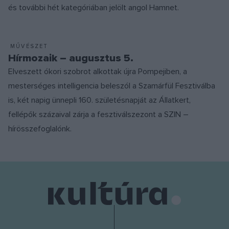
és további hét kategóriában jelölt angol Hamnet.
MŰVÉSZET
Hírmozaik – augusztus 5.
Elveszett ókori szobrot alkottak újra Pompejiben, a
mesterséges intelligencia beleszól a Szamárfül Fesztiválba
is, két napig ünnepli 160. születésnapját az Állatkert,
fellépők százaival zárja a fesztiválszezont a SZIN –
hírösszefoglalónk.