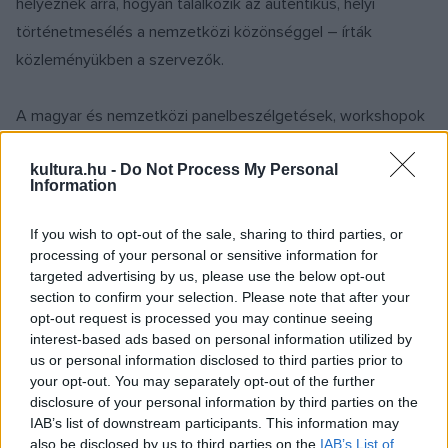
helyeznek arra, hogyan találkozik az autentikus, helyi
történetmesélés a nemzetközi közönséggel – írták
közleményükben a szervezők.
A magyar és nemzetközi panelbeszélgetések, workshopok
és mesterkurzusok olyan kérdéseket járnak körbe, mint a
kultura.hu -
Do Not Process My Personal
rövidfilmek nemzetközi láthatósága, a sales és forgalmazás
Information
működése, a filmes kommunikáció szerepe vagy a
rövidfilmtől a nagyjátékfilm felé vezető út. A program
If you wish to opt-out of the sale, sharing to third parties, or
vendégei között producerek, salesügynökök, forgalmazók,
processing of your personal or sensitive information for
targeted advertising by us, please use the below opt-out
fesztiválszervezők és alkotók is szerepelnek Európa
section to confirm your selection. Please note that after your
különböző országaiból.
opt-out request is processed you may continue seeing
interest-based ads based on personal information utilized by
us or personal information disclosed to third parties prior to
your opt-out. You may separately opt-out of the further
disclosure of your personal information by third parties on the
IAB’s list of downstream participants. This information may
also be disclosed by us to third parties on the
IAB’s List of