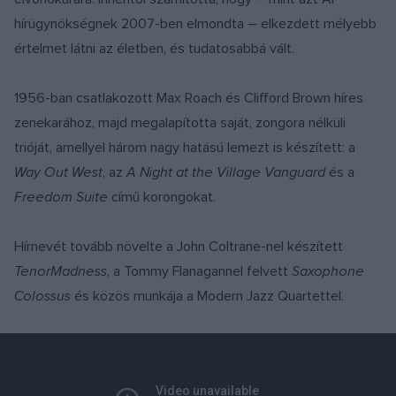
hírügynökségnek 2007-ben elmondta – elkezdett mélyebb
értelmet látni az életben, és tudatosabbá vált.
1956-ban csatlakozott Max Roach és Clifford Brown híres
zenekarához, majd megalapította saját, zongora nélküli
trióját, amellyel három nagy hatású lemezt is készített: a
Way Out West
, az
A Night at the Village Vanguard
és a
Freedom Suite
című korongokat.
Hírnevét tovább növelte a John Coltrane-nel készített
TenorMadness
, a Tommy Flanagannel felvett
Saxophone
Colossus
és közös munkája a Modern Jazz Quartettel.