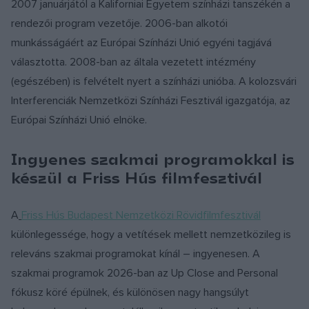
2007 januárjától a Kaliforniai Egyetem színházi tanszékén a
rendezői program vezetője. 2006-ban alkotói
munkásságáért az Európai Színházi Unió egyéni tagjává
választotta. 2008-ban az általa vezetett intézmény
(egészében) is felvételt nyert a színházi unióba. A kolozsvári
Interferenciák Nemzetközi Színházi Fesztivál igazgatója, az
Európai Színházi Unió elnöke.
Ingyenes szakmai programokkal is
készül a Friss Hús filmfesztivál
A
Friss Hús Budapest Nemzetközi Rövidfilmfesztivál
különlegessége, hogy a vetítések mellett nemzetközileg is
releváns szakmai programokat kínál – ingyenesen. A
szakmai programok 2026-ban az Up Close and Personal
fókusz köré épülnek, és különösen nagy hangsúlyt