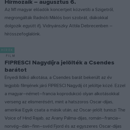
Hírmozaik – augusztus 6.
Az M1 magyar előadók koncertjeit közvetíti a Szigetről,
megrongálták Radnóti Miklós bori szobrát, diákokkal
dolgozik együtt ifj. Vidnyánszky Attila Debrecenben –
hírösszefoglalónk.
HÍREK
FILM
FIPRESCI Nagydíjra jelölték a Csendes
barátot
Enyedi Ildikó alkotása, a Csendes barát bekerült az év
legjobb filmjének járó FIPRESCI Nagydíj öt jelöltje közé. Ezzel
a magyar–német–francia koprodukció olyan alkotásokkal
verseng az elismerésért, mint a hatszoros Oscar-díjas,
amerikai Egyik csata a másik után, az Oscar-jelölt tuniszi The
Voice of Hind Rajab, az Arany Pálma-díjas, román–francia–
norvég–dán–finn–svéd Fjord és az egyszeres Oscar-díjas