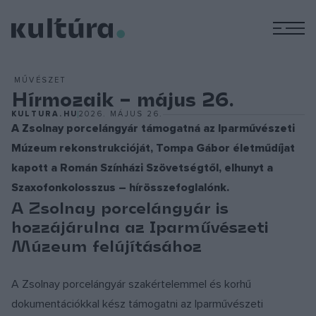
M
MŰVÉSZET
Hírmozaik – május 26.
KULTURA.HU
2026. MÁJUS 26.
A Zsolnay porcelángyár támogatná az Iparművészeti
Múzeum rekonstrukcióját, Tompa Gábor életműdíjat
kapott a Román Színházi Szövetségtől, elhunyt a
Szaxofonkolosszus – hírösszefoglalónk.
A Zsolnay porcelángyár is
hozzájárulna az Iparművészeti
Múzeum felújításához
A Zsolnay porcelángyár szakértelemmel és korhű
dokumentációkkal kész támogatni az Iparművészeti