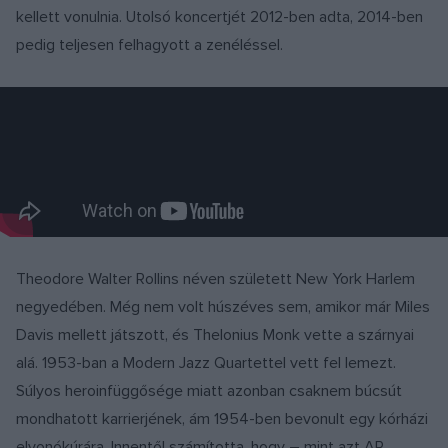
kellett vonulnia. Utolsó koncertjét 2012-ben adta, 2014-ben
pedig teljesen felhagyott a zenéléssel.
Theodore Walter Rollins néven született New York Harlem
negyedében. Még nem volt húszéves sem, amikor már Miles
Davis mellett játszott, és Thelonius Monk vette a szárnyai
alá. 1953-ban a Modern Jazz Quartettel vett fel lemezt.
Súlyos heroinfüggősége miatt azonban csaknem búcsút
mondhatott karrierjének, ám 1954-ben bevonult egy kórházi
elvonókúrára. Innentől számította, hogy – mint azt AP