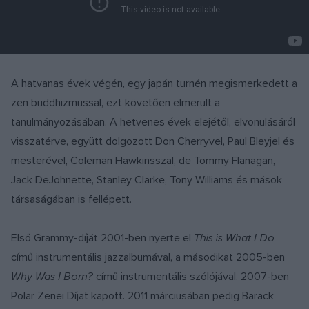
A hatvanas évek végén, egy japán turnén megismerkedett a
zen buddhizmussal, ezt követően elmerült a
tanulmányozásában. A hetvenes évek elejétől, elvonulásáról
visszatérve, együtt dolgozott Don Cherryvel, Paul Bleyjel és
mesterével, Coleman Hawkinsszal, de Tommy Flanagan,
Jack DeJohnette, Stanley Clarke, Tony Williams és mások
társaságában is fellépett.
Első Grammy-díját 2001-ben nyerte el
This is What I Do
című instrumentális jazzalbumával, a másodikat 2005-ben
Why Was I Born?
című instrumentális szólójával. 2007-ben
Polar Zenei Díjat kapott. 2011 márciusában pedig Barack