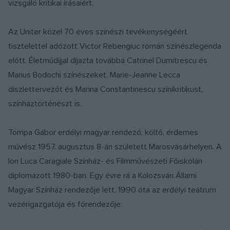
vizsgáló kritikai írásaiért.
Az Uniter közel 70 éves színészi tevékenységéért
tisztelettel adózott Victor Rebengiuc román színészlegenda
előtt. Életműdíjjal díjazta továbbá Catrinel Dumitrescu és
Marius Bodochi színészeket, Marie-Jeanne Lecca
díszlettervezőt és Marina Constantinescu színikritikust,
színháztörténészt is.
Tompa Gábor erdélyi magyar rendező, költő, érdemes
művész 1957. augusztus 8-án született Marosvásárhelyen. A
Ion Luca Caragiale Színház- és Filmművészeti Főiskolán
diplomázott 1980-ban. Egy évre rá a Kolozsvári Állami
Magyar Színház rendezője lett. 1990 óta az erdélyi teátrum
vezérigazgatója és főrendezője.