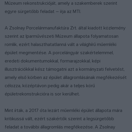
Múzeum rekonstrukcióját, amely a szakemberek szerint
egyre sürgetőbb feladat – írja az MTI.
A Zsolnay Porcelánmanufaktúra Zrt. által kiadott közlemény
szerint az Iparművészeti Múzeum állapota folyamatosan
romlik, ezért halaszthatatlanná vált a világhírű műemléki
épület megmentése. A porcelángyár szakértelemmel,
eredeti dokumentumokkal, formarajzokkal, képi
illusztrációkkal kész támogatni azt a kormányzati felvetést,
amely első körben az épület állagromlásának megfékezését
célozza, középtávon pedig akár a teljes körű
épületrekonstrukcióra is sor kerülhet.
Mint írták, a 2017 óta lezárt műemléki épület állapota mára
kritikussá vált, ezért szakértők szerint a legsürgetőbb
feladat a további állagromlás megfékezése. A Zsolnay