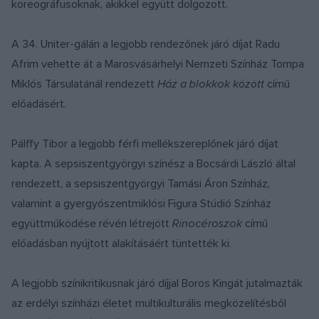
koreográfusoknak, akikkel együtt dolgozott.
A 34. Uniter-gálán a legjobb rendezőnek járó díjat Radu
Afrim vehette át a Marosvásárhelyi Nemzeti Színház Tompa
Miklós Társulatánál rendezett
Ház a blokkok között
című
előadásért.
Pálffy Tibor a legjobb férfi mellékszereplőnek járó díjat
kapta. A sepsiszentgyörgyi színész a Bocsárdi László által
rendezett, a sepsiszentgyörgyi Tamási Áron Színház,
valamint a gyergyószentmiklósi Figura Stúdió Színház
együttműködése révén létrejött
Rinocéroszok
című
előadásban nyújtott alakításáért tüntették ki.
A legjobb színikritikusnak járó díjjal Boros Kingát jutalmazták
az erdélyi színházi életet multikulturális megközelítésből