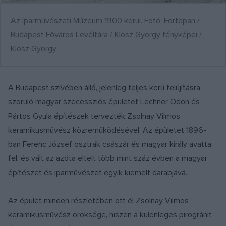
Az Iparművészeti Múzeum 1900 körül. Fotó: Fortepan /
Budapest Főváros Levéltára / Klösz György fényképei /
Klösz György
A Budapest szívében álló, jelenleg teljes körű felújításra
szoruló magyar szecessziós épületet Lechner Ödön és
Pártos Gyula építészek tervezték Zsolnay Vilmos
keramikusművész közreműködésével. Az épületet 1896-
ban Ferenc József osztrák császár és magyar király avatta
fel, és vált az azóta eltelt több mint száz évben a magyar
építészet és iparművészet egyik kiemelt darabjává.
Az épület minden részletében ott él Zsolnay Vilmos
keramikusművész öröksége, hiszen a különleges pirogránit