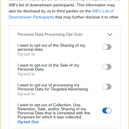
bábfiguráját megalkotta. „Az erzsébetvárosi alkotó
IAB’s list of downstream participants. This information may
gyerekek talán néhány évvel fiatalabbak vagy idősebbek, de
also be disclosed by us to third parties on the
IAB’s List of
már most kiváló bábokat alkottak, és nem tudhatjuk, nincs-e
Downstream Participants
that may further disclose it to other
third parties.
köztük máris egy olyan, ami maradandó. A lehetőség
ugyanis minden gyermekben ott van” – mondta el az
Please note that this website/app uses one or more Google
Personal Data Processing Opt Outs
services and may gather and store information including but
alpolgármester.
not limited to your visit or usage behaviour. You may click to
I want to opt-out of the Sharing of my
personal data.
grant or deny consent to Google and its third-party tags to
Opted In
A pályamunkákat elbíráló zsűri tagjai voltak: Láposi Terka, a
use your data for below specified purposes in below Google
consent section.
Korngut–Kemény Alapítvány elnöke, Szirtes Tamás, a
I want to opt-out of the Sale of my
Personal Data.
Madách Színház igazgatója, Orosz Klaudia díszlet- és
Opted In
jelmeztervező és Nizsai Dániel bábszínész, a Kolibri Színház
I want to opt-out of processing my
művésze.
Personal Data for Targeted Advertising.
Opted In
Láposi Terka arról beszélt, hihetetlenül nehéz dolga volt a
I want to opt-out of Collection, Use,
Retention, Sale, and/or Sharing of my
zsűrinek. Az elbírálás szempontjai között említette a
Personal Data that Is Unrelated with the
Purposes for which it was collected.
kreativitást, a megvalósítás ötletességét. Fontos volt a
Opted Out