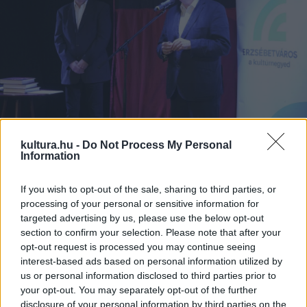
kultura.hu -
Do Not Process My Personal
A polgármester külön kiemelte: fontos, hogy a gyerekek is
Information
aktív részesei legyenek Erzsébetváros életének,
If you wish to opt-out of the sale, sharing to third parties, or
megismerjék az összetartozás érzését; a család, az óvoda,
processing of your personal or sensitive information for
iskola mellett megértsék, mit jelent a kerületben élők
targeted advertising by us, please use the below opt-out
közösségéhez tartozni.
section to confirm your selection. Please note that after your
opt-out request is processed you may continue seeing
interest-based ads based on personal information utilized by
Kispál Tibor elmesélte, személyes jó barátságban volt
us or personal information disclosed to third parties prior to
Kemény Henrikkel, aki alig 10 éves volt, amikor Vitéz László
your opt-out. You may separately opt-out of the further
disclosure of your personal information by third parties on the