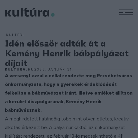
M
KULTPOL
Idén először adták át a
Kemény Henrik bábpályázat
díjait
KULTURA.HU
2022. JANUÁR 31.
A versenyt azzal a céllal rendezte meg Erzsébetváros
önkormányzata, hogy a gyerekek érdeklődését
felkeltse a bábművészet iránt, illetve emléket állítson
a kerület díszpolgárának, Kemény Henrik
bábművésznek.
A meghirdetett határidőig több mint ötven ötletes, kreatív
alkotás érkezett be. A pályamunkákból az önkormányzat
kiállítást rendezett, ez február 13-ig megtekinthető a K11