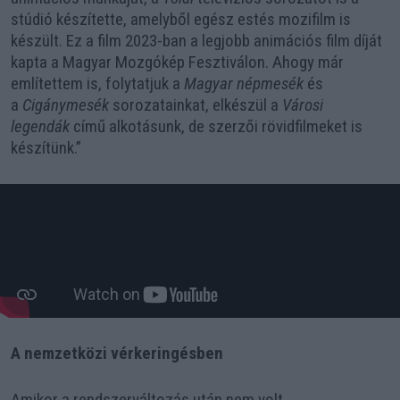
stúdió készítette, amelyből egész estés mozifilm is
készült. Ez a film 2023-ban a legjobb animációs film díját
kapta a Magyar Mozgókép Fesztiválon. Ahogy már
említettem is, folytatjuk a
Magyar népmesék
és
a
Cigánymesék
sorozatainkat, elkészül a
Városi
legendák
című alkotásunk, de szerzői rövidfilmeket is
készítünk.”
A nemzetközi vérkeringésben
Amikor a rendszerváltozás után nem volt