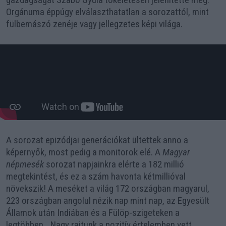
Orgánuma éppúgy elválaszthatatlan a sorozattól, mint
fülbemászó zenéje vagy jellegzetes képi világa.
A sorozat epizódjai generációkat ültettek anno a
képernyők, most pedig a monitorok elé. A
Magyar
népmesék
sorozat napjainkra elérte a 182 millió
megtekintést, és ez a szám havonta kétmillióval
növekszik! A meséket a világ 172 országban magyarul,
223 országban angolul nézik nap mint nap, az Egyesült
Államok után Indiában és a Fülöp-szigeteken a
legtöbben. „Nagy rajtunk a pozitív értelemben vett