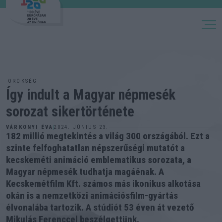
M
ÖRÖKSÉG
Így indult a Magyar népmesék
sorozat sikertörténete
2024. JÚNIUS 23.
VÁRKONYI ÉVA
182 millió megtekintés a világ 300 országából. Ezt a
szinte felfoghatatlan népszerűségi mutatót a
kecskeméti animáció emblematikus sorozata, a
Magyar népmesék tudhatja magáénak. A
Kecskemétfilm Kft. számos más ikonikus alkotása
okán is a nemzetközi animációsfilm-gyártás
élvonalába tartozik. A stúdiót 53 éven át vezető
Mikulás Ferenccel beszélgettünk.