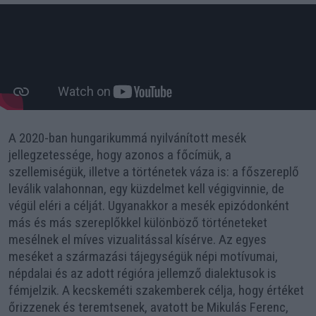
A 2020-ban hungarikummá nyilvánított mesék
jellegzetessége, hogy azonos a főcímük, a
szellemiségük, illetve a történetek váza is: a főszereplő
leválik valahonnan, egy küzdelmet kell végigvinnie, de
végül eléri a célját. Ugyanakkor a mesék epizódonként
más és más szereplőkkel különböző történeteket
mesélnek el míves vizualitással kísérve. Az egyes
meséket a származási tájegységük népi motívumai,
népdalai és az adott régióra jellemző dialektusok is
fémjelzik. A kecskeméti szakemberek célja, hogy értéket
őrizzenek és teremtsenek, avatott be Mikulás Ferenc,