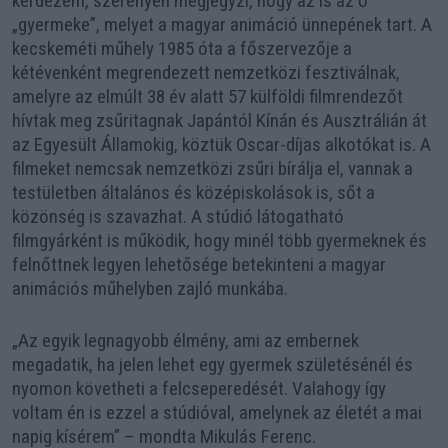
kérdezem, szerényen megjegyzi, hogy az is az ő
„gyermeke”, melyet a magyar animáció ünnepének tart. A
kecskeméti műhely 1985 óta a főszervezője a
kétévenként megrendezett nemzetközi fesztiválnak,
amelyre az elmúlt 38 év alatt 57 külföldi filmrendezőt
hívtak meg zsűritagnak Japántól Kínán és Ausztrálián át
az Egyesült Államokig, köztük Oscar-díjas alkotókat is. A
filmeket nemcsak nemzetközi zsűri bírálja el, vannak a
testületben általános és középiskolások is, sőt a
közönség is szavazhat. A stúdió látogatható
filmgyárként is működik, hogy minél több gyermeknek és
felnőttnek legyen lehetősége betekinteni a magyar
animációs műhelyben zajló munkába.
„Az egyik legnagyobb élmény, ami az embernek
megadatik, ha jelen lehet egy gyermek születésénél és
nyomon követheti a felcseperedését. Valahogy így
voltam én is ezzel a stúdióval, amelynek az életét a mai
napig kísérem” – mondta Mikulás Ferenc.