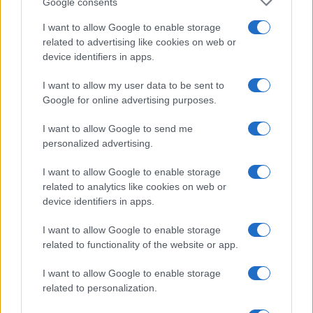
Google consents
I want to allow Google to enable storage
related to advertising like cookies on web or
device identifiers in apps.
I want to allow my user data to be sent to
Google for online advertising purposes.
Mikulás Ferenc. Fotó: Bach Máté / Kultúra.hu
I want to allow Google to send me
personalized advertising.
A rendszerváltás után a stúdió még magasabb fokozatra
I want to allow Google to enable storage
kapcsolt, hiszen a kétdimenziós animációs filmek mellett
related to analytics like cookies on web or
elkezdődött a 3D-s filmek készítése. „Pályáztunk egy 3D-
device identifiers in apps.
stúdió kialakítására, és megcsináltuk. Átalakítottuk a volt
I want to allow Google to enable storage
operatőrszobákat, új eszközöket vettünk, átképeztük a
related to functionality of the website or app.
szakembereinket, és persze újakat is felvettünk. Az első
mesefilmek Lázár Ervin
A négyszögletű kerek erdő
című
I want to allow Google to enable storage
meseregényét elevenítették meg, aztán jött a
related to personalization.
gyűjtésekből és írott mesékből