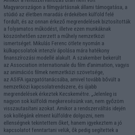
Magyarországon a filmgyártásnak állami támogatása, a
stúdió az életben maradás érdekében külföld felé
fordult, és az onnan érkező megrendelések biztosították
a folyamatos működést, illetve ezen munkáknak
köszönhetően szerzett a műhely nemzetközi
ismertséget. Mikulás Ferenc ötlete nyomán a
külkapcsolatok intenzív ápolása mára hatékony
finanszírozási modellé alakult. A szakember bekerült
az Association internationale du film d’animation, vagyis
az animációs filmek nemzetközi szövetsége,
az ASIFA igazgatótanácsába, amivel tovább bővült a
nemzetközi kapcsolatrendszere, és újabb
megrendelések érkeztek Kecskemétre. „Jelenleg is
nagyon sok külföldi megkeresésünk van, nem győzöm
visszautasítani azokat. Amikor a rendszerváltás idején
sok kollégánk elment külföldre dolgozni, nem
ellenségnek tekintettem őket, hanem igyekeztem a jó
kapcsolatot fenntartani velük, ők pedig segítettek a