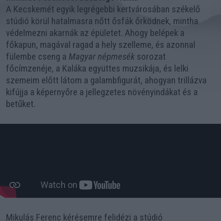
A Kecskemét egyik legrégebbi kertvárosában székelő
stúdió körül hatalmasra nőtt ősfák őrködnek, mintha
védelmezni akarnák az épületet. Ahogy belépek a
főkapun, magával ragad a hely szelleme, és azonnal
fülembe cseng a
Magyar népmesék
sorozat
főcímzenéje, a Kaláka együttes muzsikája, és lelki
szemeim előtt látom a galambfigurát, ahogyan trillázva
kifújja a képernyőre a jellegzetes növényindákat és a
betűket.
Mikulás Ferenc kérésemre felidézi a stúdió