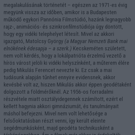
megalakulásának történetét – egészen az 1971-es évig
megyünk vissza az időben, amikor is a Budapesten
működő egykori Pannónia Filmstúdió, hazánk legnagyobb
rajz-, animációs- és szinkronfilmstúdiója úgy döntött,
hogy egy vidéki telephelyet létesít. Mivel az akkori
igazgató, Matolcsy György
(a Magyar Nemzeti Bank mai
elnökének édesapja – a szerk.)
Kecskeméten született,
nem volt kérdés, hogy a lokálpatrióta érzelmű vezető a
hírös várost jelöli ki vidéki helyszínként, a műterem élére
pedig Mikulás Ferencet nevezte ki. Ez csak a mai
tudásunk alapján tűnhet ennyire evidensnek, akkor
kevésbé volt az, hiszen Mikulás akkor éppen geodétaként
dolgozott a földmérőknél. Az 1956-os forradalmi
részvétele miatt osztályidegennek számított, ezért el
kellett hagynia akkori gimnáziumát, és tanulmányait
máshol befejezni. Mivel nem volt lehetősége a
felsőoktatásban részt venni, így került eleinte
segédmunkásként, majd geodéta technikusként a