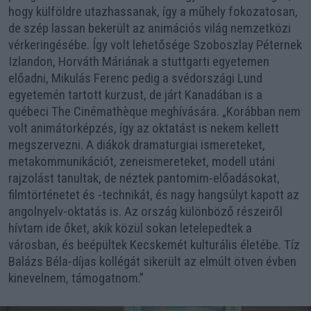
hogy külföldre utazhassanak, így a műhely fokozatosan,
de szép lassan bekerült az animációs világ nemzetközi
vérkeringésébe. Így volt lehetősége Szoboszlay Péternek
Izlandon, Horváth Máriának a stuttgarti egyetemen
előadni, Mikulás Ferenc pedig a svédországi Lund
egyetemén tartott kurzust, de járt Kanadában is a
québeci The Cinémathèque meghívására. „Korábban nem
volt animátorképzés, így az oktatást is nekem kellett
megszervezni. A diákok dramaturgiai ismereteket,
metakommunikációt, zeneismereteket, modell utáni
rajzolást tanultak, de néztek pantomim-előadásokat,
filmtörténetet és -technikát, és nagy hangsúlyt kapott az
angolnyelv-oktatás is. Az ország különböző részeiről
hívtam ide őket, akik közül sokan letelepedtek a
városban, és beépültek Kecskemét kulturális életébe. Tíz
Balázs Béla-díjas kollégát sikerült az elmúlt ötven évben
kinevelnem, támogatnom.”