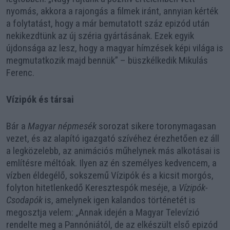
nyomás, akkora a rajongás a filmek iránt, annyian kérték
a folytatást, hogy a már bemutatott száz epizód után
nekikezdtünk az új széria gyártásának. Ezek egyik
újdonsága az lesz, hogy a magyar hímzések képi világa is
megmutatkozik majd bennük” – büszkélkedik Mikulás
Ferenc.
Vízipók és társai
Bár a
Magyar népmesék
sorozat sikere toronymagasan
vezet, és az alapító igazgató szívéhez érezhetően ez áll
a legközelebb, az animációs műhelynek más alkotásai is
említésre méltóak. Ilyen az én személyes kedvencem, a
vízben éldegélő, sokszemű Vízipók és a kicsit morgós,
folyton hitetlenkedő Keresztespók meséje, a
Vízipók-
Csodapók
is, amelynek igen kalandos történetét is
megosztja velem: „Annak idején a Magyar Televízió
rendelte meg a Pannóniától, de az elkészült első epizód