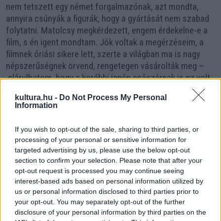
nem tetszett egy német forgalmazónak, azt mondta,
annyira csúnyák a figurák, hogy a gyártását nem szabad
folytatni. Matolcsy megkérdezett, engem érdekelne-e a
film, s én igent mondtam. Jók voltak a megérzéseim, a
filmnek óriási sikere lett, szerte a világban ma is nagy
népszerűségnek örvend, rengetegen vásárolták meg –
elárulhatom, hogy a korábbi japán császárnak is ez volt
az egyik kedvenc rajzfilmje. Ez a bájos mese valójában a
kultura.hu -
Do Not Process My Personal
barátságról és az elfogadásról szól, a két főszereplő
Information
minden epizódban újabb és újabb figurát ismer meg, akit
eleinte ellenségnek tekintenek, de végül megismerve
If you wish to opt-out of the sale, sharing to third parties, or
barátjuknak fogadnak. Mi az antropomorfizálásban
processing of your personal or sensitive information for
megálltunk félúton, az állatfiguráink nem teljes
targeted advertising by us, please use the below opt-out
mértékben emberszerűen viselkednek, hanem úgy, hogy
section to confirm your selection. Please note that after your
opt-out request is processed you may continue seeing
azok a valóságban is felismerhetők legyenek. Például a
interest-based ads based on personal information utilized by
molnárkák beszélnek, érzéseket fejeznek ki, de ahogy a
us or personal information disclosed to third parties prior to
természetben, éppúgy a mesében is a víz felszínén
your opt-out. You may separately opt-out of the further
rohangálnak.”
disclosure of your personal information by third parties on the