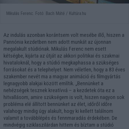
Mikulás Ferenc. Fotó: Bach Máté / Kultúra.hu
Az indulás azonban korántsem volt mesébe illő, hiszen a
Pannónia kezdetben nem adott munkát az újonnan
megalakult stúdiónak. Mikulás Ferenc nem esett
kétségbe, kijárta az útját az akkori politikai és szakmai
hivataloknál, hogy a stúdió megkaphassa a szükséges
forrásokat és a telephelyet. Nem véletlen, hogy a 83 éves
szakember nevét ma a magyar animáció és filmgyártás
legnagyobb alakjai között említik. „Bennünket a
nehézségek tesznek kreatívvá – a kezdetek óta ez a
hitvallásom, amire szükségem is volt, hiszen nagyon sok
probléma elé állított bennünket az élet, időről időre
valahogy mindig úgy alakult, hogy ki kellett találnom
valamit a továbblépés és fennmaradás érdekében. De
mindvégig sziklaszilárdan hittem és bíztam a stúdió