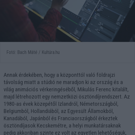
Fotó: Bach Máté / Kultúra.hu
Annak érdekében, hogy a központtól való földrajzi
távolság miatt a stúdió ne maradjon ki az ország és a
világ animációs vérkeringéséből, Mikulás Ferenc kitalált,
majd létrehozott egy nemzetközi ösztöndíjrendszert. Az
1980-as évek közepétől Izlandról, Németországból,
Belgiumból, Hollandiából, az Egyesült Államokból,
Kanadából, Japánból és Franciaországból érkeztek
ösztöndíjasok Kecskemétre, a helyi munkatársaknak
pedig akkoriban szinte ez volt az egyetlen lehetőségük,