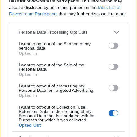
IAB’s list of downstream participants. This information may
A kecskeméti stúdióban ezt követően elindult a
also be disclosed by us to third parties on the
IAB’s List of
Downstream Participants
that may further disclose it to other
filmáradat, 1985-ben elkészült a
Mesék Mátyás
third parties.
királyról
című sorozat, majd egy év múlva, az epizódok
felhasználásával az egész estés verzió is. Ki ne
Please note that this website/app uses one or more Google
Personal Data Processing Opt Outs
emlékezne a híres idomárra és oroszlánjára, Leóra és
services and may gather and store information including but
Fredre, mely Tóth Pál
Hogyan lehet megijeszteni egy
not limited to your visit or usage behaviour. You may click to
I want to opt-out of the Sharing of my
personal data.
grant or deny consent to Google and its third-party tags to
oroszlánt?
című egyedi filmje alapján született meg 2×13
Opted In
use your data for below specified purposes in below Google
részben, de a stúdió nevét fémjelzik a magyar
consent section.
I want to opt-out of the Sale of my
mondavilágból merítő filmek, a
Mondák a magyar
Personal Data.
történelemből
című sorozat is.
Opted In
I want to opt-out of processing my
Personal Data for Targeted Advertising.
Opted In
I want to opt-out of Collection, Use,
Retention, Sale, and/or Sharing of my
Personal Data that Is Unrelated with the
Purposes for which it was collected.
Opted Out