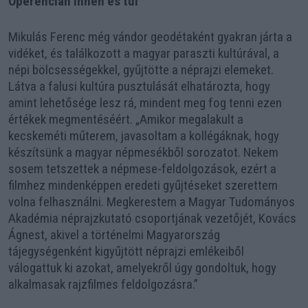
Óperencián innen és túl
Mikulás Ferenc még vándor geodétaként gyakran járta a
vidéket, és találkozott a magyar paraszti kultúrával, a
népi bölcsességekkel, gyűjtötte a néprajzi elemeket.
Látva a falusi kultúra pusztulását elhatározta, hogy
amint lehetősége lesz rá, mindent meg fog tenni ezen
értékek megmentéséért. „Amikor megalakult a
kecskeméti műterem, javasoltam a kollégáknak, hogy
készítsünk a magyar népmesékből sorozatot. Nekem
sosem tetszettek a népmese-feldolgozások, ezért a
filmhez mindenképpen eredeti gyűjtéseket szerettem
volna felhasználni. Megkerestem a Magyar Tudományos
Akadémia néprajzkutató csoportjának vezetőjét, Kovács
Ágnest, akivel a történelmi Magyarország
tájegységenként kigyűjtött néprajzi emlékeiből
válogattuk ki azokat, amelyekről úgy gondoltuk, hogy
alkalmasak rajzfilmes feldolgozásra.”