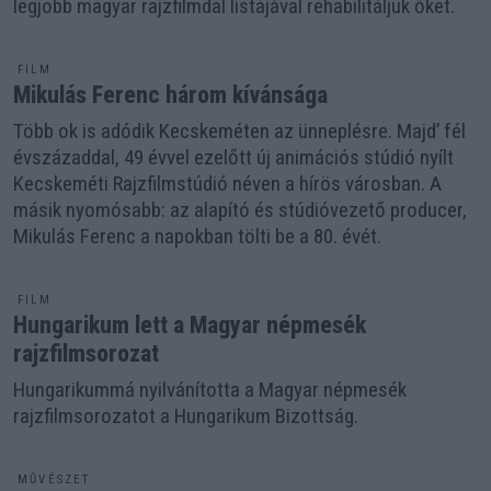
legjobb magyar rajzfilmdal listájával rehabilitáljuk őket.
FILM
Mikulás Ferenc három kívánsága
Több ok is adódik Kecskeméten az ünneplésre. Majd’ fél
évszázaddal, 49 évvel ezelőtt új animációs stúdió nyílt
Kecskeméti Rajzfilmstúdió néven a hírös városban. A
másik nyomósabb: az alapító és stúdióvezető producer,
Mikulás Ferenc a napokban tölti be a 80. évét.
FILM
Hungarikum lett a Magyar népmesék
rajzfilmsorozat
Hungarikummá nyilvánította a Magyar népmesék
rajzfilmsorozatot a Hungarikum Bizottság.
MŰVÉSZET