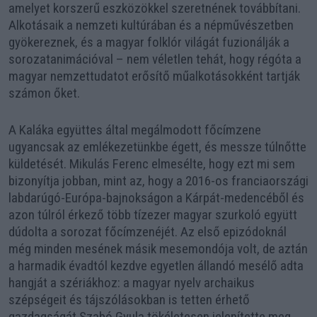
amelyet korszerű eszközökkel szeretnének továbbítani.
Alkotásaik a nemzeti kultúrában és a népművészetben
gyökereznek, és a magyar folklór világát fuzionálják a
sorozatanimációval – nem véletlen tehát, hogy régóta a
magyar nemzettudatot erősítő műalkotásokként tartják
számon őket.
A Kaláka együttes által megálmodott főcímzene
ugyancsak az emlékezetünkbe égett, és messze túlnőtte
küldetését. Mikulás Ferenc elmesélte, hogy ezt mi sem
bizonyítja jobban, mint az, hogy a 2016-os franciaországi
labdarúgó-Európa-bajnokságon a Kárpát-medencéből és
azon túlról érkező több tízezer magyar szurkoló együtt
dúdolta a sorozat főcímzenéjét. Az első epizódoknál
még minden mesének másik mesemondója volt, de aztán
a harmadik évadtól kezdve egyetlen állandó mesélő adta
hangját a szériákhoz: a magyar nyelv archaikus
szépségeit és tájszólásokban is tetten érhető
gazdagságát Szabó Gyula tökéletesen jelenítette meg.