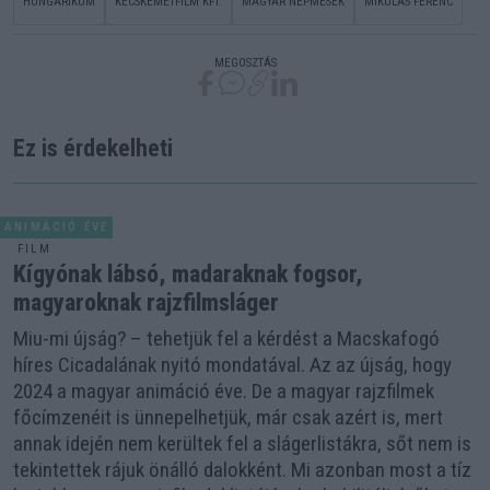
HUNGARIKUM
KECSKEMÉTFILM KFT.
MAGYAR NÉPMESÉK
MIKULÁS FERENC
MEGOSZTÁS
Ez is érdekelheti
ANIMÁCIÓ ÉVE
FILM
Kígyónak lábsó, madaraknak fogsor,
magyaroknak rajzfilmsláger
Miu-mi újság? – tehetjük fel a kérdést a Macskafogó
híres Cicadalának nyitó mondatával. Az az újság, hogy
2024 a magyar animáció éve. De a magyar rajzfilmek
főcímzenéit is ünnepelhetjük, már csak azért is, mert
annak idején nem kerültek fel a slágerlistákra, sőt nem is
tekintettek rájuk önálló dalokként. Mi azonban most a tíz