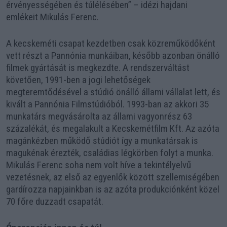
érvényességében és túlélésében” – idézi hajdani
emlékeit Mikulás Ferenc.
A kecskeméti csapat kezdetben csak közreműködőként
vett részt a Pannónia munkáiban, később azonban önálló
filmek gyártását is megkezdte. A rendszerváltást
követően, 1991-ben a jogi lehetőségek
megteremtődésével a stúdió önálló állami vállalat lett, és
kivált a Pannónia Filmstúdióból. 1993-ban az akkori 35
munkatárs megvásárolta az állami vagyonrész 63
százalékát, és megalakult a Kecskemétfilm Kft. Az azóta
magánkézben működő stúdiót így a munkatársak is
magukénak érezték, családias légkörben folyt a munka.
Mikulás Ferenc soha nem volt híve a tekintélyelvű
vezetésnek, az első az egyenlők között szellemiségében
gardírozza napjainkban is az azóta produkciónként közel
70 főre duzzadt csapatát.