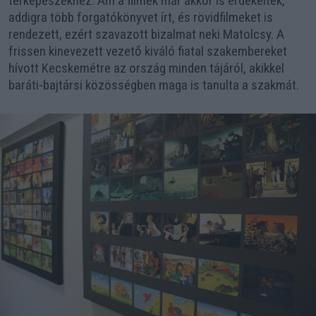
térképészekhez. Ám a filmek már akkor is érdekelték,
addigra több forgatókönyvet írt, és rövidfilmeket is
rendezett, ezért szavazott bizalmat neki Matolcsy. A
frissen kinevezett vezető kiváló fiatal szakembereket
hívott Kecskemétre az ország minden tájáról, akikkel
baráti-bajtársi közösségben maga is tanulta a szakmát.