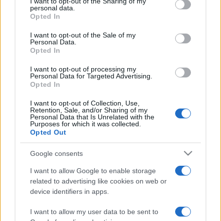
not limited to your visit or usage behaviour. You may click to
I want to opt-out of the Sharing of my
personal data.
grant or deny consent to Google and its third-party tags to
Az Edo-korszakbeli japán Toba-e képregény igazi kuriózum
Opted In
use your data for below specified purposes in below Google
a magyar antikvár piacon. Ezért is ért el az 1794-ben
consent section.
I want to opt-out of the Sale of my
Personal Data.
Osakában kiadott két füzet 200 ezer forintos leütésig.
Opted In
I want to opt-out of processing my
A jászsággal kapcsolatos két dokumentumot többen
Personal Data for Targeted Advertising.
szerették volna megszerezni, így aztán a 18 ezer forinton
Opted In
kezdő
A szabad jász-kún kerületek váltságának első
I want to opt-out of Collection, Use,
Retention, Sale, and/or Sharing of my
százados öröm-ünnepe
című 1845-ös kiadvány 100 ezer
Personal Data that Is Unrelated with the
Purposes for which it was collected.
forintra, míg a 13. jász-kún huszárezred 1859-1918 közötti
Opted Out
történetét feldolgozó füzet 20 ezer forintról 55 ezerig
kúszott fel.
Google consents
I want to allow Google to enable storage
Nem akadályozta a licitálást, hogy két tételt védetté
related to advertising like cookies on web or
device identifiers in apps.
nyilvánítottak. Egy IV. Károly magyar király által 1917-ben
adományozott oklevelet 170 ezer forintért vittek el. Míg Dr.
I want to allow my user data to be sent to