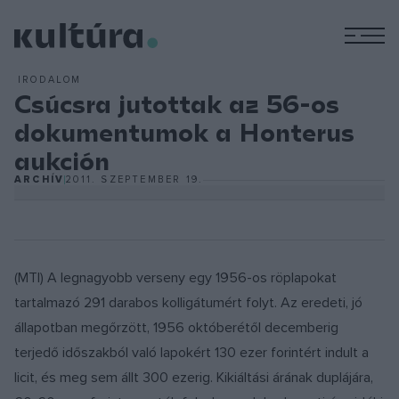
M
IRODALOM
Csúcsra jutottak az 56-os
dokumentumok a Honterus
aukción
ARCHÍV
2011. SZEPTEMBER 19.
(MTI) A legnagyobb verseny egy 1956-os röplapokat
tartalmazó 291 darabos kolligátumért folyt. Az eredeti, jó
állapotban megőrzött, 1956 októberétől decemberig
terjedő időszakból való lapokért 130 ezer forintért indult a
licit, és meg sem állt 300 ezerig. Kikiáltási árának duplájára,