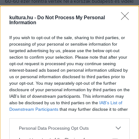
60-60 ezer forintra verték fel a korszak budapesti és vidéki
hírlapjainak gyűjteményét, valamint az MTI belföldi híreinek
kultura.hu -
Do Not Process My Personal
piroscsíkos, bizalmas kiadását az október 23. és november
Information
3. közötti időszakból.
If you wish to opt-out of the sale, sharing to third parties, or
processing of your personal or sensitive information for
targeted advertising by us, please use the below opt-out
Sokat adott, igaz sokat is kapott az a gyűjtő, aki 140 ezer
section to confirm your selection. Please note that after your
forintról 260 ezerre licitálta az Erdélyi Szépmíves Céh
opt-out request is processed you may continue seeing
jubileumi díszkiadásának hatvan kötetét. És sikeresen célba
interest-based ads based on personal information utilized by
us or personal information disclosed to third parties prior to
ért a több mint hatvan erdélyi tematikájú tétel is.
your opt-out. You may separately opt-out of the further
disclosure of your personal information by third parties on the
Más sorozatok is magasra jutottak.Teleki József Hunyadiak
IAB’s list of downstream participants. This information may
also be disclosed by us to third parties on the
IAB’s List of
kora Magyarországon című, kilenc kötetes munkáját 230
Downstream Participants
that may further disclose it to other
ezer forintért ütötték le. Miként az 1831 és 1834 között
third parties.
megjelent
Közhasznú esmeretek tárá
nak tizenkét
Please note that this website/app uses one or more Google
Personal Data Processing Opt Outs
kötetéért is megadták a 200 ezer forintot.
services and may gather and store information including but