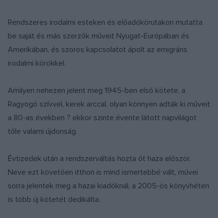
Rendszeres irodalmi esteken és előadókörutakon mutatta
be saját és más szerzők műveit Nyugat-Európában és
Amerikában, és szoros kapcsolatot ápolt az emigráns
irodalmi körökkel.
Amilyen nehezen jelent meg 1945-ben első kötete, a
Ragyogó szívvel, kerek arccal, olyan könnyen adták ki műveit
a 80-as években ? ekkor szinte évente látott napvilágot
tőle valami újdonság.
Évtizedek után a rendszerváltás hozta őt haza először.
Neve ezt követően itthon is mind ismertebbé vált, művei
sorra jelentek meg a hazai kiadóknál, a 2005-ös könyvhéten
is több új kötetét dedikálta.