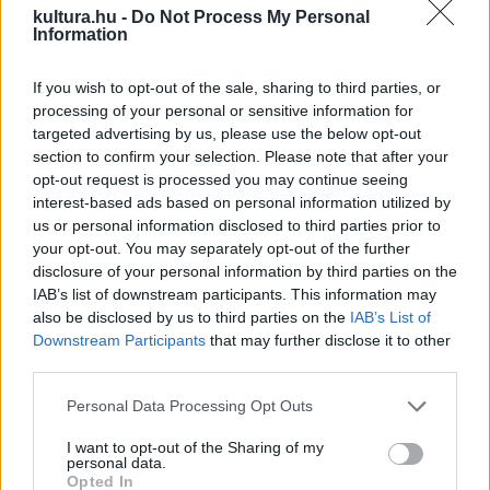
kultura.hu -
Do Not Process My Personal
korongolóvá degradálódott" istenről. A kétrészes Mangún
Information
parabolikus tragédia, mely bemutatja, hogy a zsarnok iránti
feltétlen hűség hogy vezet el a kegyvesztettséghez és
If you wish to opt-out of the sale, sharing to third parties, or
bukáshoz. Számos kisebb jelenetet, rádiójátékot és
processing of your personal or sensitive information for
targeted advertising by us, please use the below opt-out
mesejátékot, összesen vagy negyven színművet írt.
section to confirm your selection. Please note that after your
Magyarországon három darabját mutatták be, 1987-ben a
opt-out request is processed you may continue seeing
Patkánykirályt, 1989-ben a Jézus krisztus születését, 1992-
interest-based ads based on personal information utilized by
us or personal information disclosed to third parties prior to
ben az Elefántcsordát.
your opt-out. You may separately opt-out of the further
A Heliáne a swifti utazóregény és szatirikus, szürreális
disclosure of your personal information by third parties on the
utópia hagyományát elevenítette fel, Az őrző könyve (1948)
IAB’s list of downstream participants. This information may
also be disclosed by us to third parties on the
IAB’s List of
nagyívű történetfilozófiai parabola, melyben baloldali
Downstream Participants
that may further disclose it to other
szimpátiáival szakít. Az 1953-as Anibelt itthon írta, de ez is
third parties.
Angliában jelent meg. A regénytrilógia vallomás a nőkhöz, de
Please note that this website/app uses one or more Google
Personal Data Processing Opt Outs
az ötvenes évek Magyarországának kíméletlen tablója is. A
services and may gather and store information including but
Köpönyeg sors (Juliánosz ifjúsága, 1985) ókori témájú,
not limited to your visit or usage behaviour. You may click to
I want to opt-out of the Sharing of my
personal data.
grant or deny consent to Google and its third-party tags to
történelminek álcázott lélekrajzi regény, mely szabadon
Opted In