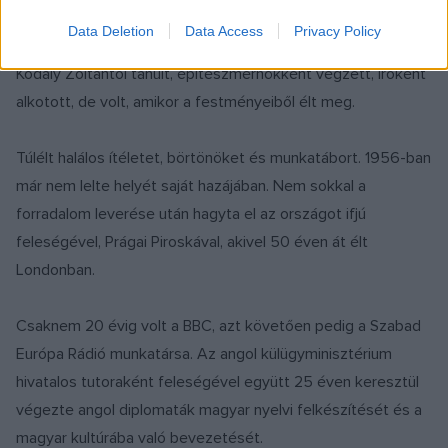
Data Deletion
Data Access
Privacy Policy
Univerzális tehetség volt: a Zeneművészeti Akadémián
Kodály Zoltántól tanult, építészmérnökként végzett, íróként
alkotott, de volt, amikor a festményeiből élt meg.
Túlélt halálos ítéletet, börtönöket és munkatábort. 1956-ban
már nem lelte helyét saját hazájában. Nem sokkal a
forradalom leverése után hagyta el az országot ifjú
feleségével, Prágai Piroskával, akivel 50 éven át élt
Londonban.
Csaknem 20 évig volt a BBC, azt követően pedig a Szabad
Európa Rádió munkatársa. Az angol külügyminisztérium
hivatalos tutoraként feleségével együtt 25 éven keresztül
végezte angol diplomaták magyar nyelvi felkészítését és a
magyar kultúrába való bevezetését.