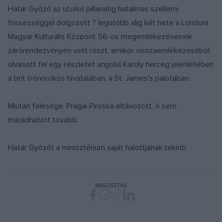
Határ Győző az utolsó pillanatig hatalmas szellemi
frissességgel dolgozott ? legutóbb alig két hete a Londoni
Magyar Kulturális Központ 56-os megemlékezéseinek
zárórendezvényén vett részt, amikor visszaemlékezéséből
olvasott fel egy részletet angolul Károly herceg jelenlétében
a brit trónörökös hivatalában, a St. James's palotában.
Miután felesége, Prágai Piroska eltávozott, ő sem
maradhatott tovább.
Határ Győzőt a minisztérium saját halottjának tekinti.
MEGOSZTÁS