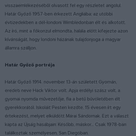
visszaemlékezéséből olvasott fel egy részletet angolul.
Határ Győző 1957-ben érkezett Angliába; az utóbbi
évtizedekben a dél-londoni Wimbledonban élt és alkotott.
Az író, mint a főkonzul elmondta, halála előtt kifejezte azon
kívánságát, hogy londoni házának tulajdonjoga a magyar
államra szálljon.
Határ Győző portréja
Határ Győző 1914. november 13-án született Gyomán,
eredeti neve Hack Viktor volt. Apja erdélyi szász volt, a
gyomai nyomda művezetője, fia a betű bűvöletében élt
gyerekkorától. Iskoláit Pesten kezdte, 15 évesen írt egy
értekezést, melyet elküldött Márai Sándornak. Ezt a választ
kapta az Újság hasábjain: Később, máskor... Csak 1978-ban
találkoztak személyesen, San Diegóban.