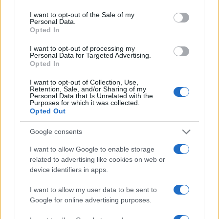
use your data for below specified purposes in below Google
bánik a tényekkel. A fontos ember (1989) szatirikus körkép
consent section.
I want to opt-out of the Sale of my
Personal Data.
az emigrációban élő magyarok kisszerű és nevetséges
Opted In
viszályairól, harcáról az érvényesülésért. Verseiben
I want to opt-out of processing my
érvényesül leggazdagabban a magyar nyelv könnyed,
Personal Data for Targeted Advertising.
bravúros kezelése.
Opted In
Filozófiai munkásságát az irodalomnál fontosabbnak
I want to opt-out of Collection, Use,
Retention, Sale, and/or Sharing of my
tartotta. Főleg történetfilozófiai és ismeretelméleti
Personal Data that Is Unrelated with the
Purposes for which it was collected.
kérdéseket kutatott, e téren inkább konzervatív, bár ateista,
Opted Out
világpolgár s individualista.
Háza, a Hongriuscule évtizedek óta a magyar ösztöndíjasok
Google consents
zarándokhelye volt. Határ Győző az avantgárd klasszikusa
I want to allow Google to enable storage
volt, könyvei nem könnyű olvasmányok, nem a tömegek
related to advertising like cookies on web or
device identifiers in apps.
szerzője. Hatalmas életművét építészi, kormány-szakértői
és rádiós tevékenysége mellett alkotta. A magyar nyelv
I want to allow my user data to be sent to
virtuózaként nevetségessé tette a népi-nemzeti dagályt, s
Google for online advertising purposes.
elmarasztalta a hazai önsajnálatot, lassúságot és