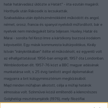
határ határvadász üldözte a Határt" - írta ezután magáról.
Horthyék után Rákosiék is lecsukatták.
Szabadulása után építészmérnökként működött és angol,
német, orosz, francia és spanyol nyelvből műfordított, bár e
nyelvek nem mindegyikét bírta teljesen. Huxley, Határ és
Márai - sorolta fel Keszi Imre a kártékony burzsoá irodalom
képviselőit. Egy másik kommunista kultúrpolitikus, Király
István "iránykritikában" ítélte el működését, ez egyenlő volt
az elhallgattatással. 1956-ban emigrált, 1957 óta Londonban,
Wimbledonban élt. 1957-76 közt a BBC magyar adásának
munkatársa volt, s 25 évig tanított angol diplomatákat
magyarra a brit külügyminisztérium megbízásából.
Majd minden műfajban alkotott, célja a műfaji határok
elmosása volt. Színművei közül említendő a kilencrészes
Golghelógi misztériumjáték (1976), mely filozófiai
eszközökkel beszél a világban uralkodó sátánról és a "sánta