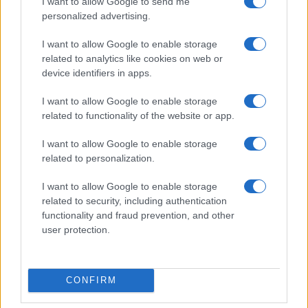
I want to allow Google to send me
provincializmust.
personalized advertising.
Emigrációja után először 1983-ban jelent meg írása a régi
I want to allow Google to enable storage
Mozgó Világban. Hazája 1991-ben ismerte el tevékenységét
related to analytics like cookies on web or
Kossuth-díjjal, 1994-ben a Széchenyi Akadémia, 2001-ben a
device identifiers in apps.
Magyar Művészeti Akadémia tagjává választották,
I want to allow Google to enable storage
ugyanebben az évben Márai Sándor-díjat kapott. 1996-ban
related to functionality of the website or app.
Quasimodo-díjjal tüntették ki. 2005-ben a Magyar
I want to allow Google to enable storage
Írószövetség örökös tagja lett.
related to personalization.
Határ Győzőt az Oktatási éés Kulturális Minisztérium
I want to allow Google to enable storage
related to security, including authentication
saját hallottjának tekinti - Közlemény
functionality and fraud prevention, and other
user protection.
Az Oktatási és Kulturális Minisztérium fájdalommal tudatja,
hogy életének 93. esztendejében elhunyt Határ Győző
Kossuth-díjas író, az egyetemes magyar irodalom
CONFIRM
kiemelkedő, iskolát teremtő egyénisége.