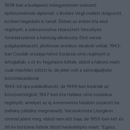
1938-ban a budapesti műegyetemen szerzett
építészmérnöki diplomát, s Borbíró Virgil mellett dolgozott,
közben hegedülni is tanult. Ebben az évben írta első
regényét, a sokszorosítva terjesztett Veszélyes
fordulatszámot a hatóság elkobozta. Első versei
polgárpukkasztó, játékosan erotikus darabok voltak. 1943-
ban Csodák országa hátsó Eurázsia című regényét is
lefoglalták, s öt év fegyházra ítélték, ebből a háború miatt
csak másfelet töltött le, de jelen volt a sátoraljaújhelyi
börtönlázadásnál.
1945-től újra publikálhatott, de 1949-ben kizárták az
Írószövetségből. 1947-ben írta Heliáne című szatirikus
regényét, amelyet az új, kommunista hatalom zúzatott be
(néhány példány megmaradt). Verseskötete Liturgikon
címmel jelent meg, ebből nem lett baja, de 1950-ben két és
fél év börtönre ítélték tiltott határátlépés miatt. "Egész