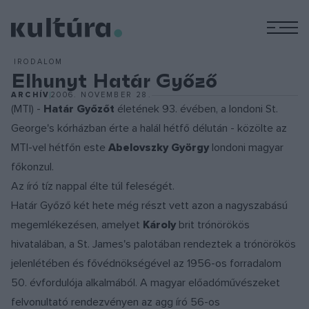
M
IRODALOM
Elhunyt Határ Győző
ARCHÍV
2006. NOVEMBER 28.
(MTI) -
Határ Győzőt
életének 93. évében, a londoni St.
George's kórházban érte a halál hétfő délután - közölte az
MTI-vel hétfőn este
Abelovszky György
londoni magyar
főkonzul.
Az író tíz nappal élte túl feleségét.
Határ Győző két hete még részt vett azon a nagyszabású
megemlékezésen, amelyet
Károly
brit trónörökös
hivatalában, a St. James's palotában rendeztek a trónörökös
jelenlétében és fővédnökségével az 1956-os forradalom
50. évfordulója alkalmából. A magyar előadóművészeket
felvonultató rendezvényen az agg író 56-os