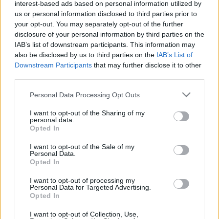
interest-based ads based on personal information utilized by
us or personal information disclosed to third parties prior to
1968-ban Újvidékre emigrált. 1970-ben Ausztriába költözött
your opt-out. You may separately opt-out of the further
disclosure of your personal information by third parties on the
és Bécsben telepedett le. Tagja volt az Ausztriai Magyar
IAB’s list of downstream participants. This information may
Egyesületek és Szervezetek Központi Szövetsége által
also be disclosed by us to third parties on the
IAB’s List of
kiadott Bécsi Napló szerkesztőbizottságának.
Downstream Participants
that may further disclose it to other
third parties.
Számos verseskötete és regénye jelent meg, köztük a
Please note that this website/app uses one or more Google
Personal Data Processing Opt Outs
services and may gather and store information including but
Töltésszimmetria
(1965),
A milliomos halála
(1969), a
not limited to your visit or usage behaviour. You may click to
I want to opt-out of the Sharing of my
Menekülés Szodomából
(regénytrilógia, 1975),
A szerelem
personal data.
grant or deny consent to Google and its third-party tags to
Opted In
öt évszaka
(1991),
A halálom utáni napon
(2001). Emellett
use your data for below specified purposes in below Google
consent section.
több mint negyven rádiójáték szerzője volt, cseh, illetve
I want to opt-out of the Sale of my
Personal Data.
szlovák műfordításai több mint harminc kötetben jelentek
Opted In
meg.
I want to opt-out of processing my
Personal Data for Targeted Advertising.
Opted In
MEGOSZTÁS
I want to opt-out of Collection, Use,