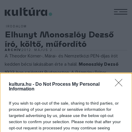
M
IRODALOM
Elhunyt Monoszlóy Dezső
író, költő, műfordító
ARCHÍV
2012. MÁJUS 2.
A Theodor Körner-, Márai- és Nemzetközi PEN-díjas írót
kedden bécsi lakásában érte a halál.
Monoszlóy Dezső
1923-ban született Budapesten. A Pázmány Péter
Tudományegyetem jogi karán folytatott tanulmányokat.
kultura.hu -
Do Not Process My Personal
1947 és 1968 között Pozsonyban élt, dolgozott
Information
bányászként, tengerészként, tanárként,
If you wish to opt-out of the sale, sharing to third parties, or
rádiószerkesztőként, és tevékenykedett egy kiadóvállalat
processing of your personal or sensitive information for
igazgatójaként is. A Csehszlovák Írószövetség magyar
targeted advertising by us, please use the below opt-out
titkára, az Irodalmi Szemle szerkesztője volt.
section to confirm your selection. Please note that after your
opt-out request is processed you may continue seeing