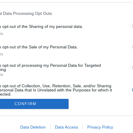
l Data Processing Opt Outs
o opt-out of the Sharing of my personal data.
In
o opt-out of the Sale of my Personal Data.
In
to opt-out of processing my Personal Data for Targeted
ing.
In
NÉPI
o opt-out of Collection, Use, Retention, Sale, and/or Sharing
ersonal Data that Is Unrelated with the Purposes for which it
lected.
Out
DATVÉDELEM
HIRDETÉSI INFORMÁCIÓK
FELHASZNÁLÁSI F
CONFIRM
consents
o allow Google to enable storage related to advertising like cookies on
Data Deletion
Data Access
Privacy Policy
evice identifiers in apps.