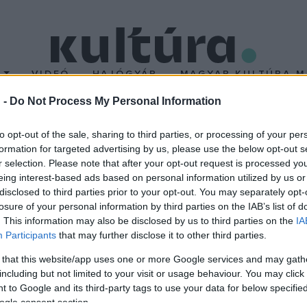
T
VIDEÓ
HAJÓGYÁR
MAGYAR KULTÚRA M
 -
Do Not Process My Personal Information
low Nobel-díjas amerika
to opt-out of the sale, sharing to third parties, or processing of your per
formation for targeted advertising by us, please use the below opt-out s
r selection. Please note that after your opt-out request is processed y
ne városában lévő otthonában érte a halál. Bellow az amerikai próz
eing interest-based ads based on personal information utilized by us or
 utáni legintelektuálisabb amerikai írónak tartották. Komikus és gr
disclosed to third parties prior to your opt-out. You may separately opt-
losure of your personal information by third parties on the IAB’s list of
a belső és külső utakat kereső embert. Az irodalmi Nobel-díjat
. This information may also be disclosed by us to third parties on the
IA
Participants
that may further disclose it to other third parties.
 that this website/app uses one or more Google services and may gath
including but not limited to your visit or usage behaviour. You may click 
 to Google and its third-party tags to use your data for below specifi
ogle consent section.