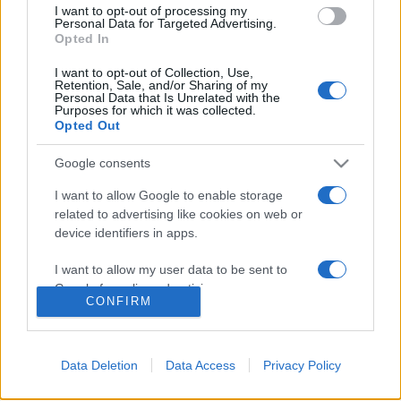
A műről
Bíró Zoltán
irodalomtörténész mondott laudációt,
I want to opt-out of processing my
Personal Data for Targeted Advertising.
szerinte Szőcs Zoltán könyve műfaja ellenére olvasmányos,
Opted In
"szellemileg sziporkázó", megemlékezik Szabó Dezső
I want to opt-out of Collection, Use,
életének komor és "kacagtató" pillanatairól is. Az
Retention, Sale, and/or Sharing of my
Personal Data that Is Unrelated with the
irodalomtörténész kitért az író nehéz jellemére is,
Purposes for which it was collected.
ugyanakkor úgy vélte, Szabó Dezső "nagyobb lélek volt sok
Opted Out
kortársánál".
Google consents
I want to allow Google to enable storage
MEGOSZTÁS
related to advertising like cookies on web or
device identifiers in apps.
I want to allow my user data to be sent to
Google for online advertising purposes.
CONFIRM
I want to allow Google to send me
personalized advertising.
Data Deletion
Data Access
Privacy Policy
I want to allow Google to enable storage
related to analytics like cookies on web or