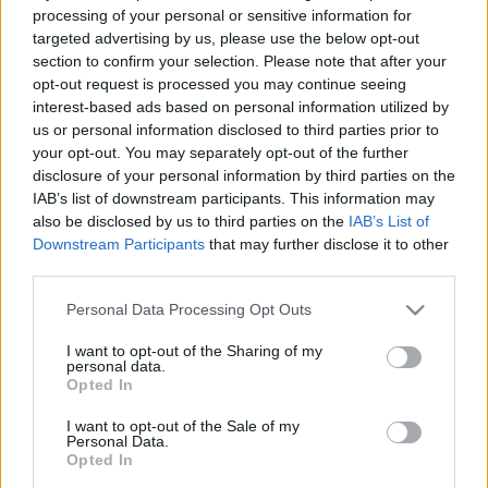
magyar íróról sem született ilyen jellegű munka. Mint
processing of your personal or sensitive information for
fogalmazott, reméli, műve megkerülhetetlennek bizonyul a
targeted advertising by us, please use the below opt-out
Szabó Dezsőt kutató bölcsészhallgatók körében.
section to confirm your selection. Please note that after your
opt-out request is processed you may continue seeing
interest-based ads based on personal information utilized by
us or personal information disclosed to third parties prior to
Szőcs Zoltán a kötet nyelvezetét a publicisztikához
your opt-out. You may separately opt-out of the further
disclosure of your personal information by third parties on the
hasonlította, ugyanakkor úgy vélte, műve "pozitívan
IAB’s list of downstream participants. This information may
elfogult". Leszögezte: Szabó Dezső bizonyos gondolatai
also be disclosed by us to third parties on the
IAB’s List of
máig korszerűek, szerinte
Az elsodort falu
szerzője mára a
Downstream Participants
that may further disclose it to other
third parties.
klasszikusok közé sorolandó, példakép lehet "a hazához
való viszony milyenségében", valamint az általa képviselt
Please note that this website/app uses one or more Google
Personal Data Processing Opt Outs
services and may gather and store information including but
szolidaritásban, műveltségében is. Szőcs Zoltán kitért arra
not limited to your visit or usage behaviour. You may click to
I want to opt-out of the Sharing of my
is, hogy egy időre abbahagyja Szabó Dezső kutatását, és az
personal data.
grant or deny consent to Google and its third-party tags to
Opted In
életrajzi művére koncentrál, amelyet az idei Ünnepi
use your data for below specified purposes in below Google
consent section.
Könyvhétre szándékozik megjelentetni.
I want to opt-out of the Sale of my
Personal Data.
Opted In