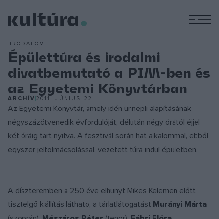
M
IRODALOM
Épülettúra és irodalmi
divatbemutató a PIM-ben és
az Egyetemi Könyvtárban
ARCHÍV
2011. JÚNIUS 22.
Az Egyetemi Könyvtár, amely idén ünnepli alapításának
négyszázötvenedik évfordulóját, délután négy órától éjjel
két óráig tart nyitva. A fesztivál során hat alkalommal, ebből
egyszer jeltolmácsolással, vezetett túra indul épületben.
A díszteremben a 250 éve elhunyt Mikes Kelemen előtt
tisztelgő kiállítás látható, a tárlatlátogatást
Murányi Márta
(szoprán),
Mészáros Péter
(tenor),
Fábri Flóra