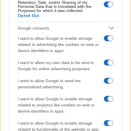
Retention, Sale, and/or Sharing of my
Personal Data that Is Unrelated with the
Gabriella
és
Kamarás Iván
főszereplésével. Az előadást
Purposes for which it was collected.
Seres Tamás
rendezi.
Opted Out
Google consents
Este tíz órától fél óránként vezetett "irodalmi" sétákat
I want to allow Google to enable storage
indítanak a Károlyi-kertben
A varázsló kertje
címmel.
related to advertising like cookies on web or
Éjfélkor a Moholy-Nagy Művészeti Egyetem textiltervező
device identifiers in apps.
növendékeinek munkáiból látható divatbemutató, a ruhákat
I want to allow my user data to be sent to
a Budapest Kortárstánc Főiskola és a Színház- és
Google for online advertising purposes.
Filmművészeti Egyetem hallgatói mutatják be.
I want to allow Google to send me
personalized advertising.
A programokat filmvetítés is színesíti: Csáth Géza
Délutáni
álom
című novelláskötete megjelenésének századik
I want to allow Google to enable storage
related to analytics like cookies on web or
évfordulója alkalmából hét, a Csáth-kötet inspirálta kortárs
device identifiers in apps.
videómunka lesz látható. Az éjszaka során rendhagyó
tárlatvezetések várják az érdeklődőket: hétkor az
Újraírt
I want to allow Google to enable storage
related to functionality of the website or app.
történetek
, nyolc órakor a
Balla 80
, kilenc órakor a
Textúra
,