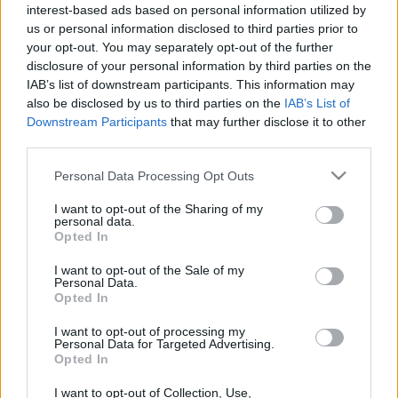
interest-based ads based on personal information utilized by
háromszáz fotóval illusztrált képes egyetemtörténeti könyv
us or personal information disclosed to third parties prior to
is.
your opt-out. You may separately opt-out of the further
disclosure of your personal information by third parties on the
IAB’s list of downstream participants. This information may
A Petőfi Irodalmi Múzeumban este hatkor kezdődnek a
also be disclosed by us to third parties on the
IAB’s List of
programok.
Retrotextus - irodalmi divatbemutató
címmel
Downstream Participants
that may further disclose it to other
third parties.
először kortárs írók -
Tóth Krisztina, Háy János, Parti
Nagy Lajos, Péterfy Gergely
és
Vörös István
- ruhákra
Please note that this website/app uses one or more Google
Personal Data Processing Opt Outs
services and may gather and store information including but
írt szövegeit ismerhetik meg a látogatók, a ruhákat az Új
not limited to your visit or usage behaviour. You may click to
I want to opt-out of the Sharing of my
Színház stúdiósai mutatják be
Beck Zoltán
zenéjére.
personal data.
grant or deny consent to Google and its third-party tags to
Opted In
use your data for below specified purposes in below Google
consent section.
I want to opt-out of the Sale of my
Personal Data.
Este nyolc órakor
Befogad és kitaszít a világ
címmel
Opted In
Mácsai Pál
és
Huzella Péter
Villon-estjét hallhatják az
I want to opt-out of processing my
Personal Data for Targeted Advertising.
érdeklődők, majd tíztől
Fráter Zoltán
Vénusz légycsapó
ja
Opted In
-
Játék Bródy Sándor levelezéséből
című művének
I want to opt-out of Collection, Use,
ősbemutatójára kerül sor
Fullajtár Andrea, Hámori