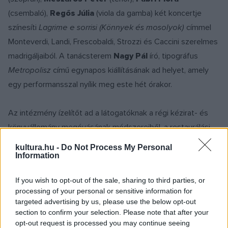
(csembaló),
Regős Júlia
(viola da gamba) két koncertje
színesíti
Lagrime e sorrisi (Könnyek és mosolyok)
címmel
Monteverdi, Landi, Frescobaldi, Strozzi és Caccini szerelmes
madrigáljaiból. A tanácsterem
Nagy Pál
író, tipográfus
Metropolisz
című egynapos kiállításának ad helyet, amely
egy performansszal nyílik meg este hét órakor.
Az intézmény ízelítőt ad a látogatóknak a régi kézirat- és
könyvállomány megóvásának módszereiből, a restaurálási
és a digitalizációs munkákból, az olvasóteremben pedig
kultura.hu -
Do Not Process My Personal
bárki kipróbálhatja, milyen kihívásokkal küzdenek a
Information
láttássérültek a könyvtári számítógép előtt.
If you wish to opt-out of the sale, sharing to third parties, or
processing of your personal or sensitive information for
Az aulában kedvezményes áron lesznek kaphatók az
targeted advertising by us, please use the below opt-out
Egyetemi Könyvtár és Levéltár kiadványai, például az ELTE
section to confirm your selection. Please note that after your
opt-out request is processed you may continue seeing
375 éves jubileumára tavaly megjelent, több mint