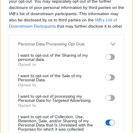
your opt-out. You may separately opt-out of the further
filmszínházban (VII. ker., Erzsébet krt. 39) december 12-18
disclosure of your personal information by third parties on the
között szervezett, egész hetes II. TÉLI
IAB’s list of downstream participants. This information may
also be disclosed by us to third parties on the
IAB’s List of
GYERMEKIRODALMI FESZTIVÁL ÉS VÁSÁR programjain!
Downstream Participants
that may further disclose it to other
Szeretettel várunk mindenkit a csütörtökön, december
third parties.
14-én 14.30 órakor vagy/és szombaton, december 17-én
Please note that this website/app uses one or more Google
Personal Data Processing Opt Outs
15.30-kor. A programokról bővebben:
services and may gather and store information including but
www.csodaceruza.com
not limited to your visit or usage behaviour. You may click to
I want to opt-out of the Sharing of my
personal data.
grant or deny consent to Google and its third-party tags to
Opted In
use your data for below specified purposes in below Google
Emlékeztetőül elmondjuk, hogy a Fordulópont
consent section.
I want to opt-out of the Sale of my
negyedéves folyóirat, évente 4 szám jelenik meg. Minden
Personal Data.
Opted In
szám egy-egy fontos, gyermekkorban gyökerező
pszichológiai, nevelési, társadalmi témát jár körül. Egy-egy
I want to opt-out of processing my
Personal Data for Targeted Advertising.
szám külön is megrendelhető, kötetenkénti ára 630 Ft.
Opted In
Egy teljes évfolyam ára 2000 Ft, éves előfizetési díja is
I want to opt-out of Collection, Use,
2000 Ft, amely nem változott hét éve, a folyóirat
Retention, Sale, and/or Sharing of my
Personal Data that Is Unrelated with the
alapítása óta. Postaköltség nem terheli a megrendelőt, az
Purposes for which it was collected.