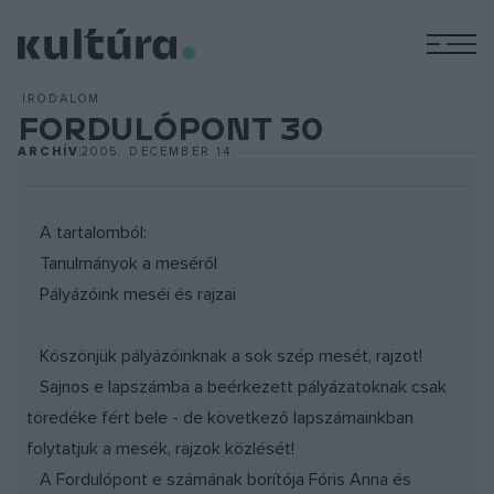
M
IRODALOM
FORDULÓPONT 30
ARCHÍV
2005. DECEMBER 14.
A tartalomból:
Tanulmányok a meséről
Pályázóink meséi és rajzai
Köszönjük pályázóinknak a sok szép mesét, rajzot!
Sajnos e lapszámba a beérkezett pályázatoknak csak
töredéke fért bele - de következő lapszámainkban
folytatjuk a mesék, rajzok közlését!
A Fordulópont e számának borítója Fóris Anna és