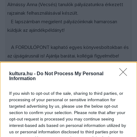
Almássy Anna (Vecsés) tanulók pályázatunkra érkezett
rajzainak felhasználásával készült.
E lapszámban megjelent pályázóinknak hamarosan
küldjük az ajándékpéldányt!
A FORDULÓPONT kapható egyes könyvesboltokban és
az újságárusnál is! Ajánlja barátai, kollégái figyelmébe!
TALÁLKOZZUNK! Várjuk kedves Barátainkat a budapesti
kultura.hu -
Do Not Process My Personal
Information
Örökmozgó filmszínházban (VII. ker., Erzsébet krt. 39)
december 12-18 között szervezett, egész hetes II. TÉLI
If you wish to opt-out of the sale, sharing to third parties, or
GYERMEKIRODALMI FESZTIVÁL ÉS VÁSÁR programjain!
processing of your personal or sensitive information for
targeted advertising by us, please use the below opt-out
Szeretettel várunk mindenkit a csütörtökön, december
section to confirm your selection. Please note that after your
14-én 14.30 órakor vagy/és szombaton, december 17-én
opt-out request is processed you may continue seeing
15.30-kor. A programokról bővebben: TALÁLKOZZUNK!
interest-based ads based on personal information utilized by
us or personal information disclosed to third parties prior to
Várjuk kedves Barátainkat a budapesti Örökmozgó