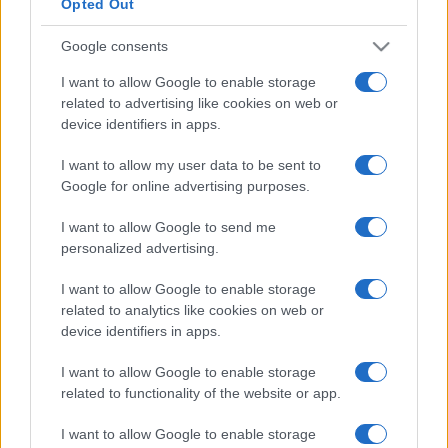
Opted Out
egyre növekvő postai díjak ellenére sem. Tekintettel a
folyóirat hiánypótló jellegére, értékelve az egyre növekvő
Google consents
érdeklődést, "lehetőségeink erejéig" a folyóirat számai
I want to allow Google to enable storage
visszamenőleg is megrendelhetők! A borítókat
related to advertising like cookies on web or
device identifiers in apps.
megnézheti, a tartalomjegyzékeket és egyes cikkeket
kivonatosan olvashatja honlapunkon:
I want to allow my user data to be sent to
www.pontkiado.hu/fordulopont
Google for online advertising purposes.
I want to allow Google to send me
Folyóiratunk, könyveink megrendelhetők akár e-mailen:
personalized advertising.
rendeles@pontkiado.hu,
I want to allow Google to enable storage
akár levélben: 1300 Budapest, Pf. 215, telefonon és
related to analytics like cookies on web or
faxon (1) 368-8058, vagy közvetlenül honlapunkról!
device identifiers in apps.
Hálásak vagyunk, ha továbbítja érdeklődő ismerőseinek,
I want to allow Google to enable storage
munkatársainak e tájékoztatót.
related to functionality of the website or app.
Ha a továbbiakban nem kívánja kapni hírlevelünket,
kérem jelezze a
rendeles@pontkiado.hu
e-mail címen.
I want to allow Google to enable storage