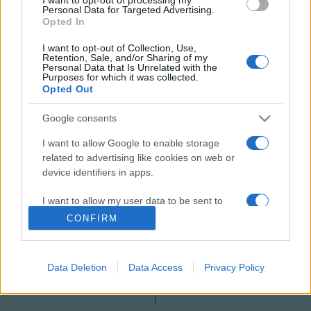
Personal Data for Targeted Advertising.
Mahler letöltve az idén jelent meg a Kalligram
Opted In
Kiadónál.
Sopotnik Zoltán
1974-ben szültetett
I want to opt-out of Collection, Use,
Salgótarjánban. Jelenleg Tatabányán él. Író, költő, kritikus,
Retention, Sale, and/or Sharing of my
Personal Data that Is Unrelated with the
szerkesztő, 2009-től a Prae című folyóirat prózarovatának
Purposes for which it was collected.
Opted Out
szerkesztőjeként dolgozik. A JAK elnökségének tagja.
Google consents
MEGOSZTÁS
I want to allow Google to enable storage
related to advertising like cookies on web or
device identifiers in apps.
I want to allow my user data to be sent to
Google for online advertising purposes.
CONFIRM
I want to allow Google to send me
personalized advertising.
Data Deletion
Data Access
Privacy Policy
I want to allow Google to enable storage
related to analytics like cookies on web or