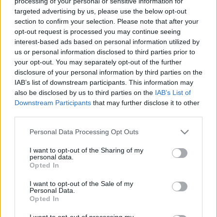
processing of your personal or sensitive information for
targeted advertising by us, please use the below opt-out
section to confirm your selection. Please note that after your
Gaborják Ádám 1983-ban született Kecskeméten, 2007-
opt-out request is processed you may continue seeing
ben a Szegedi Tudományegyetemen magyar, 2008-ban
interest-based ads based on personal information utilized by
finnugor szakon diplomázott. Jelenleg az Irodalomtudományi
us or personal information disclosed to third parties prior to
your opt-out. You may separately opt-out of the further
Doktori Iskola irodalomelméleti képzésének PhD-hallgatója.
disclosure of your personal information by third parties on the
Kutatási területe a kortárs magyar irodalom, a kritikai
IAB’s list of downstream participants. This information may
kultúrakutatás és a kulturális antropológia. A JAK elnökségi
also be disclosed by us to third parties on the
IAB’s List of
Downstream Participants
that may further disclose it to other
tagja, a szervezet irodalmi programjainak szerkesztője.
third parties.
Please note that this website/app uses one or more Google
Orcsik Roland
költő, műfordító, irodalomtörténész 1975-
Personal Data Processing Opt Outs
services and may gather and store information including but
ben született a szerbiai Óbecsén. 1992-ben átköltözött
not limited to your visit or usage behaviour. You may click to
I want to opt-out of the Sharing of my
personal data.
Magyarországra, azóta Szegeden él. Egyetemi tanulmányait
grant or deny consent to Google and its third-party tags to
Opted In
use your data for below specified purposes in below Google
a Szegedi Tudományegyetemen magyar nyelv és irodalom,
consent section.
I want to opt-out of the Sale of my
illetve összehasonlító irodalomtudomány szakon végezte.
Personal Data.
Opted In
Jelenleg az egyetem Szláv Tanszékén dolgozik
tanársegédként. Több verseskötet szerzője, a legutóbbi, a
I want to opt-out of processing my