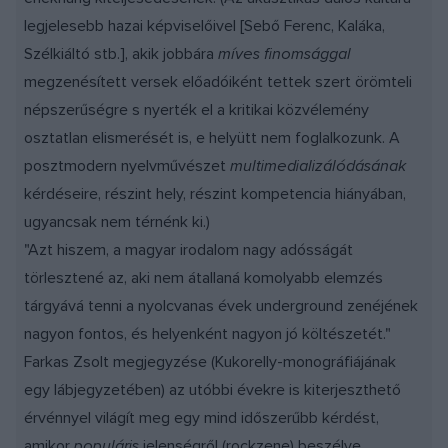
legjelesebb hazai képviselőivel [Sebő Ferenc, Kaláka,
Szélkiáltó stb.], akik jobbára
míves finomsággal
megzenésített versek előadóiként tettek szert örömteli
népszerűségre s nyerték el a kritikai közvélemény
osztatlan elismerését is, e helyütt nem foglalkozunk. A
posztmodern nyelvművészet
multimedializálódásának
kérdéseire, részint hely, részint kompetencia hiányában,
ugyancsak nem térnénk ki.)
"Azt hiszem, a magyar irodalom nagy adósságát
törlesztené az, aki nem átallaná komolyabb elemzés
tárgyává tenni a nyolcvanas évek underground zenéjének
nagyon fontos, és helyenként nagyon jó költészetét."
Farkas Zsolt megjegyzése (Kukorelly-monográfiájának
egy lábjegyzetében) az utóbbi évekre is kiterjeszthető
érvénnyel világít meg egy mind időszerűbb kérdést,
amikor
populáris
jelenségről (rockzene) beszélve