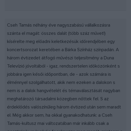
Cseh Tamás néhány éve nagyszabású vállalkozásra
szánta el magát: összes dalát (több száz művet!)
kísérelte meg előadni keletkezésük időrendjében egy
koncertsorozat keretében a Bárka Színház színpadán. A
három évtizedet átfogó művészi teljesítmény a Duna
Televízió jóvoltából - igaz, rendszertelen időközönként s
jobbára igen késői időpontban, de - azok számára is
élménnyel szolgálhatott, akik nem ezeken a dalokon s
nem is a dalok hangvételét és témaválasztását nagyban
meghatározó társadalmi közegben nőttek fel. S az
érdeklődés valószínűleg három évtized után sem maradt
el. Még akkor sem, ha okkal gyanakodhatunk: a Cseh
Tamás-kultusz mai változatában már inkább csak a