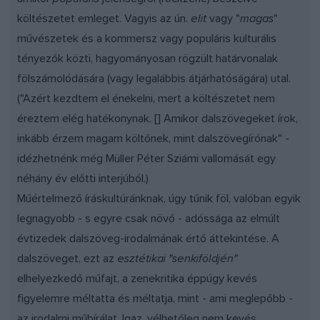
költészetet emleget. Vagyis az ún.
elit
vagy "
magas
"
művészetek és a kommersz vagy populáris kulturális
tényezők közti, hagyományosan rögzült határvonalak
fölszámolódására (vagy legalábbis átjárhatóságára) utal.
("Azért kezdtem el énekelni, mert a költészetet nem
éreztem elég hatékonynak. [] Amikor dalszövegeket írok,
inkább érzem magam költőnek, mint dalszövegírónak" -
idézhetnénk még Müller Péter Sziámi vallomását egy
néhány év előtti interjúból.)
Műértelmező íráskultúránknak, úgy tűnik föl, valóban egyik
legnagyobb - s egyre csak növő - adóssága az elmúlt
évtizedek dalszöveg-irodalmának értő áttekintése. A
dalszöveget, ezt az
esztétikai "senkiföldjén"
elhelyezkedő műfajt, a zenekritika éppúgy kevés
figyelemre méltatta és méltatja, mint - ami meglepőbb -
az irodalmi műbírálat. Igaz, vélhetőleg nem kevés