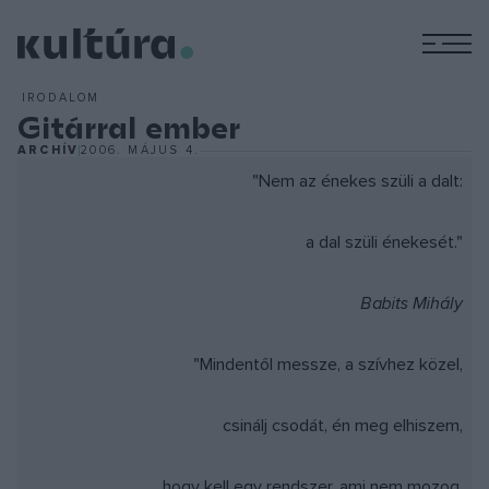
M
IRODALOM
Gitárral ember
ARCHÍV
2006. MÁJUS 4.
"Nem az énekes szüli a dalt:
a dal szüli énekesét."
Babits Mihály
"Mindentől messze, a szívhez közel,
csinálj csodát, én meg elhiszem,
hogy kell egy rendszer, ami nem mozog,