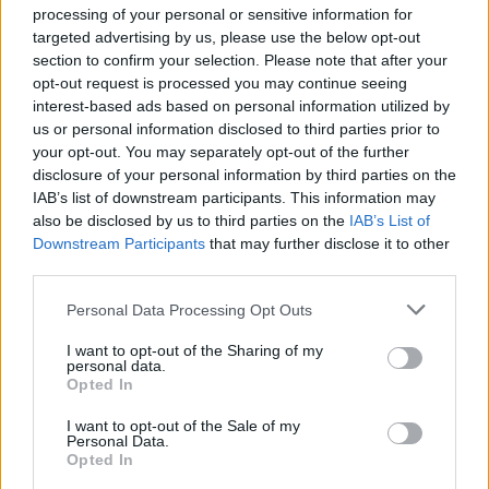
processing of your personal or sensitive information for
tartja számon: ez a franciás melodikájú dal volt a
targeted advertising by us, please use the below opt-out
legeslegelső a Cseh - Bereményi szerzemények utóbb
section to confirm your selection. Please note that after your
rendkívül hosszúra nyúlt sorában. A fiatal rajztanár (Cseh
opt-out request is processed you may continue seeing
interest-based ads based on personal information utilized by
Tamás) és a pályakezdő filmes-író (Bereményi Géza)
us or personal information disclosed to third parties prior to
találkozása a hetvenes évek elején mindkettejük
your opt-out. You may separately opt-out of the further
életében sorsfordítónak bizonyult. A szűk érdekeltségű,
disclosure of your personal information by third parties on the
IAB’s list of downstream participants. This information may
szinte csak a baráti kört megszólítani kívánó, "albérleti
also be disclosed by us to third parties on the
IAB’s List of
dalköltészetnek" szánt együttműködés már a hetvenes
Downstream Participants
that may further disclose it to other
években
third parties.
kultikus
rangot nyert el. (Az énekesre és dalaira
többek közt Jancsó Miklós is felfigyelt, s nemcsak
Please note that this website/app uses one or more Google
Personal Data Processing Opt Outs
filmzenét kért a művésztől, de epizódszereppel is
services and may gather and store information including but
not limited to your visit or usage behaviour. You may click to
I want to opt-out of the Sharing of my
megajándékozta.)
personal data.
grant or deny consent to Google and its third-party tags to
Opted In
use your data for below specified purposes in below Google
consent section.
I want to opt-out of the Sale of my
Personal Data.
Opted In