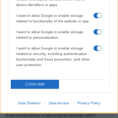
emlékdalon (
Gróf Széchenyi István pisztolyát porozza
; in:
device identifiers in apps.
Új dalok
, 1990) át a népdal-imitációkig - számos válfajban
I want to allow Google to enable storage
és változatban vitte színre. A kor sajátos viszonyai közt
related to functionality of the website or app.
szubkulturális jelenségként válva kultúraalakító
tényezővé. (Hasonló módon és mértékben, mint Leonard
I want to allow Google to enable storage
related to personalization.
Cohen a tengerentúlon vagy, még inkább, mint az orosz
Vlagyimir Viszockij.)
I want to allow Google to enable storage
related to security, including authentication
functionality and fraud prevention, and other
user protection.
CONFIRM
Bereményi Géza szövegeinek értékösszetettsége több
Data Deletion
Data Access
Privacy Policy
nyelvi-szemléleti tényező összjátékával magyarázható.
Ezek közül néhány, a teljesség hiú ábrándja nélkül: