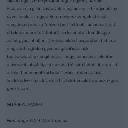
inkább egy személyes (bár aligha egyedi) adalék.
E sorok írója gimnazista volt még, amikor - tízegynéhány
évvel ezelőtt - egy, a Bereményi-szövegek stílusát
megidézni próbáló "dalversben" a Cseh Tamás-i attitűd
értelmezésére tett bátortalan kísérletet. Rendhagyó
zárlat gyanánt álljon itt e valamikori hangpróba - hátha, a
maga kétségtelen gyarlóságával is, annak
tapasztalatához segít hozzá, hogy nemcsak a jelentős
művészet játszhatja ki - az esztétikum titkos útjain, mint
afféle "hermeneutikai hídon" (Hans Robert Jauss)
közlekedve - az időt, de a tisztelet érzülete, a tisztelgés
gesztusa is:
GITÁRRAL EMBER
Hommage #224; Cseh Tamás