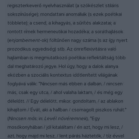
regiszterkeverő nyelvhasználat (a szókészlet stiláris
sokszínűsége); mondattani anomáliák (s ezek poétikai
többlete); a csend, a kihagyás, a sűrítés alakzatai; a
rontott rímek hermeneutikai hozadéka; a soráthajlások
(
enjambement
-ok) föltűnően nagy száma (s az így nyert
prozodikus egyediség) stb. Az önreflexivitásra való
hajlamban is megmutatkozó poétikai reflektáltság több
dal meghatározó jegye. Hol úgy, hogy a dalok alanya
eközben a szociális kontextus időtlenített világának
foglyává válik: "Nincsen más ebben a dalban, / nincsen
más, csak egy utca, / ahol valaha laktam, / és még egy
délelőtt. // Egy délelőtt, mikor, gondoltam, / az ablakon
kihajítom / Évát, aki a hallban / csomagolt piszkos ruhát."
(
Nincsen más
; in:
Levél nővéremnek
), "Egy
mosókonyhában / jól kitaláltam / én azt, hogy mi lesz, /
azt, hogy majd mi lesz, / lent párás háztetők, / tíz évvel