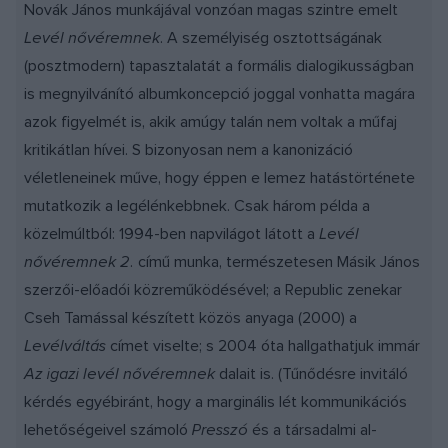
Novák János munkájával vonzóan magas szintre emelt
Levél nővéremnek
. A személyiség osztottságának
(posztmodern) tapasztalatát a formális dialogikusságban
is megnyilvánító albumkoncepció joggal vonhatta magára
azok figyelmét is, akik amúgy talán nem voltak a műfaj
kritikátlan hívei. S bizonyosan nem a kanonizáció
véletleneinek műve, hogy éppen e lemez hatástörténete
mutatkozik a legélénkebbnek. Csak három példa a
közelmúltból: 1994-ben napvilágot látott a
Levél
nővéremnek 2.
című munka, természetesen Másik János
szerzői-előadói közreműködésével; a Republic zenekar
Cseh Tamással készített közös anyaga (2000) a
Levélváltás
címet viselte; s 2004 óta hallgathatjuk immár
Az igazi levél nővéremnek
dalait is. (Tűnődésre invitáló
kérdés egyébiránt, hogy a marginális lét kommunikációs
lehetőségeivel számoló
Presszó
és a társadalmi al-