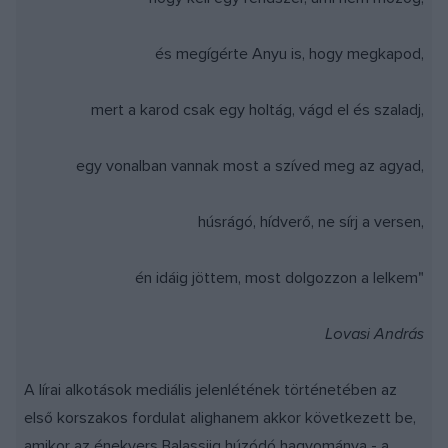
és megígérte Anyu is, hogy megkapod,
mert a karod csak egy holtág, vágd el és szaladj,
egy vonalban vannak most a szíved meg az agyad,
húsrágó, hídverő, ne sírj a versen,
én idáig jöttem, most dolgozzon a lelkem"
Lovasi András
A lírai alkotások mediális jelenlétének történetében az
első korszakos fordulat alighanem akkor következett be,
amikor az énekvers Balassiig húzódó hagyománya - a