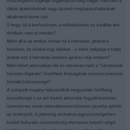
nosztalgikum
logikája fogalmazza meg magát, mintsem a
dalok újraértésének vagy újszerű megtapasztalásának
alkalmairól lenne szó.
S hogy, túl a korfestésen, a múltidézésen és a kiállás elvi
értékén, mire jó mindez?
Miért áll ki az ember, immár túl a hatvanon, gitárral a
kezében, és énekel régi dalokat - s miért hallgatja a többi
ember ezt a hatvanas-énekes-gitáros-régi embert?
Miért lehet jelenvalóan élő és elevenen ható a "támasznak
hasznos légáram" önreflexív líraiságának művészi praxissá
formált bölcsessége?
A színpadi magány helyzetéből megszólaló férfihang
esendősége s az azt kísérő akkordok fegyelmezetten
szemérmes zenei minimalizmusa könnyen zavarba ejtheti
az értekezőt. A jelenség
archaikus egyszerűségében
kódolt kulturális összetettség elemzése helyett végül