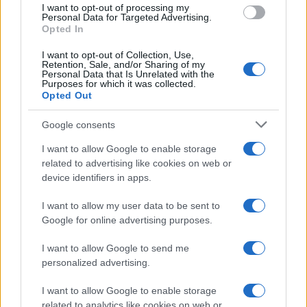
Cseh Tamás Jancsó Miklós Szerelmem, Elektrájában
I want to opt-out of processing my
Personal Data for Targeted Advertising.
Opted In
I want to opt-out of Collection, Use,
Retention, Sale, and/or Sharing of my
Personal Data that Is Unrelated with the
A sikernek vélhetőleg két fő összetevője volt. Az egyik a
Purposes for which it was collected.
Opted Out
szövegek kivételes nyelvi színvonala, művészi
összetettsége és tematikus sokrétűsége. A másik az
Google consents
előadás módja, az előadó személyes szuggesztivitása.
I want to allow Google to enable storage
("Sárm Aznavúr" - élt a találó szójátékkal
Cseh Tamás
related to advertising like cookies on web or
című, fontos könyvében Fodor Sándor.) S nem mellékesen
device identifiers in apps.
nyilván az is, hogy e széles horizontú életmű, a történelmi
I want to allow my user data to be sent to
emlékezet távlatait nyitva meg s írva újra, a kulturális
Google for online advertising purposes.
hagyományokhoz való viszonyát - a Karády-
hommage
-tól
I want to allow Google to send me
(
Tábori lap Karády Katalinnak
; in:
Fehér babák
personalized advertising.
takarodója
, 1979) a Weöres-átköltésen (
Az
égboltsapkájú
I want to allow Google to enable storage
; in:
Jóslat
, 1984) és a Széchenyi-
related to analytics like cookies on web or