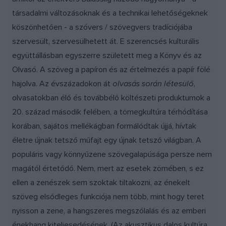
társadalmi változásoknak és a technikai lehetőségeknek
köszönhetően - a szóvers / szövegvers tradíciójába
szervesült, szervesülhetett át. E szerencsés kulturális
együttállásban egyszerre született meg a Könyv és az
Olvasó. A szöveg a papíron és az értelmezés a papír fölé
hajolva. Az évszázadokon át
olvasás során létesülő
,
olvasatokban élő és továbbélő költészeti produktumok a
20. század második felében, a tömegkultúra térhódítása
korában, sajátos mellékágban formálódtak újjá, hívtak
életre újnak tetsző műfajt egy újnak tetsző világban. A
populáris vagy könnyűzene szövegalapúsága persze nem
magától értetődő. Nem, mert az esetek zömében, s ez
ellen a zenészek sem szoktak tiltakozni, az énekelt
szöveg elsődleges funkciója nem több, mint hogy teret
nyisson a zene, a hangszeres megszólalás és az emberi
énekhang kiteljesedésének. (Az akusztikus dalos kultúra