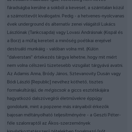
fáradságba kerülne a sokból a keveset, a számtalan közül
a számottevőt kiválogatni. Pedig - a hetvenes-nyolcvanas
évek underground és alternatív zenei világától Lukács
Lászlónak (Tankcsapda) vagy Lovasi Andrásnak (Kispál és
a Borz) a műfaj kereteit a minőség poétikai erejével
destruáló munkáiig - valóban volna mit. (Külön
"dalverstani" értekezés tárgya lehetne, hogy mit miért
nem volna célszerű tüzetesebb vizsgálat tárgyává avatni.
Az Adamis Anna, Bródy János, Sztevanovity Dusán vagy
Bódi László [Republic] nevéhez köthető, tisztes
formakultúrájú, de
mégiscsak
a giccs esztétikájára
hagyatkozó dalszövegírói életművekre éppúgy
gondolunk, mint a popzene más irányaiból érkezők
bajosan méltányolható teljesítményére - a Geszti Péter-
féle szalonraptől az Ákos-szerzemények
kinyilatkoztatásszerű tételekben fogalmazó [sőt,