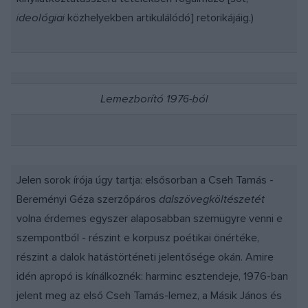
ideológiai
közhelyekben artikulálódó] retorikájáig.)
Lemezborító 1976-ból
Jelen sorok írója úgy tartja: elsősorban a Cseh Tamás -
Bereményi Géza szerzőpáros
dalszövegköltészetét
volna érdemes egyszer alaposabban szemügyre venni e
szempontból - részint e korpusz poétikai önértéke,
részint a dalok hatástörténeti jelentősége okán. Amire
idén apropó is kínálkoznék: harminc esztendeje, 1976-ban
jelent meg az első Cseh Tamás-lemez, a Másik János és