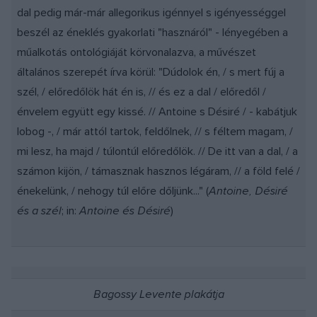
dal pedig már-már allegorikus igénnyel s igényességgel
beszél az éneklés gyakorlati "hasznáról" - lényegében a
műalkotás ontológiáját körvonalazva, a művészet
általános szerepét írva körül: "Dúdolok én, / s mert fúj a
szél, / előredőlök hát én is, // és ez a dal / előredől /
énvelem együtt egy kissé. // Antoine s Désiré / - kabátjuk
lobog -, / már attól tartok, feldőlnek, // s féltem magam, /
mi lesz, ha majd / túlontúl előredőlök. // De itt van a dal, / a
számon kijön, / támasznak hasznos légáram, // a föld felé /
énekelünk, / nehogy túl előre dőljünk..." (
Antoine, Désiré
és a szél
; in:
Antoine és Désiré
)
Bagossy Levente plakátja