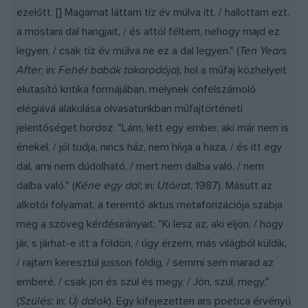
ezelőtt. [] Magamat láttam tíz év múlva itt, / hallottam ezt,
a mostani dal hangjait, / és attól féltem, nehogy majd ez
legyen, / csak tíz év múlva ne ez a dal legyen." (
Ten Years
After
; in:
Fehér babák takarodója
); hol a műfaj közhelyeit
elutasító kritika formájában, melynek önfelszámoló
elégiává alakulása olvasatunkban műfajtörténeti
jelentőséget hordoz: "Lám, lett egy ember, aki már nem is
énekel, / jól tudja, nincs ház, nem hívja a haza, / és itt egy
dal, ami nem dúdolható, / mert nem dalba való, / nem
dalba való." (
Kéne egy dal
; in:
Utóirat
, 1987). Másutt az
alkotói folyamat, a teremtő aktus metaforizációja szabja
meg a szöveg kérdésirányait: "Ki lesz az, aki eljön, / hogy
jár, s járhat-e itt a földön, / úgy érzem, más világból küldik,
/ rajtam keresztül jusson földig, / semmi sem marad az
emberé, / csak jön és szül és megy. / Jön, szül, megy."
(
Szülés
; in:
Új dalok
). Egy kifejezetten ars poetica érvényű