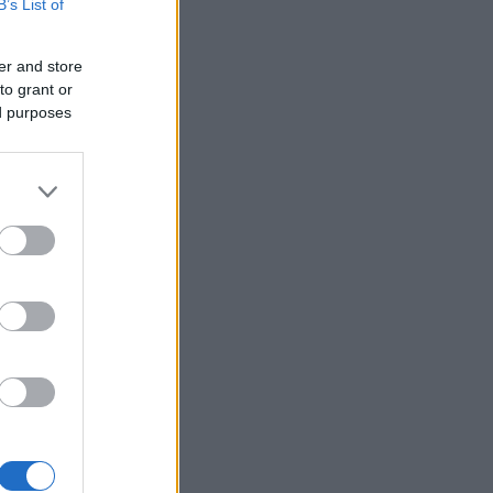
B’s List of
er and store
to grant or
ed purposes