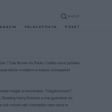
SHOP
AGAZIN
PALACKPOSTA
POKET
etünk ? Dan Brown és Paulo Coelho neve például
hazai lektűr-irodalom is képes tömegeket
rekednie magát a mezőnybe, ?négykönyves?
a, Rowling Harry Pottere a mai gyerekek és
y a sok művel való szereplés nem okoz-e