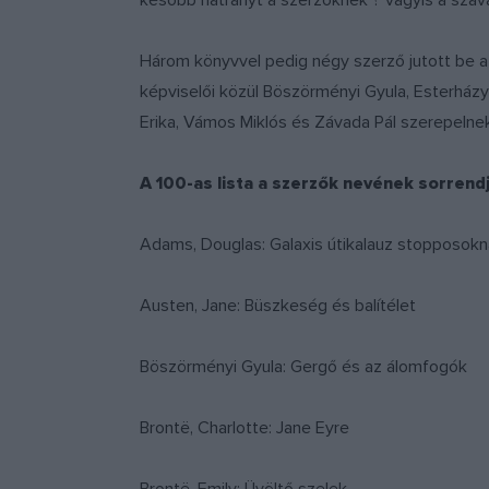
később hátrányt a szerzőknek ? vagyis a szava
Három könyvvel pedig négy szerző jutott be a
képviselői közül Böszörményi Gyula, Esterházy
Erika, Vámos Miklós és Závada Pál szerepelnek 
A 100-as lista a szerzők nevének sorrend
Adams, Douglas: Galaxis útikalauz stopposok
Austen, Jane: Büszkeség és balítélet
Böszörményi Gyula: Gergő és az álomfogók
Brontë, Charlotte: Jane Eyre