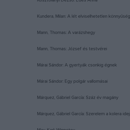
Kosztolányi Dezső: Édes Anna
Kundera, Milan: A lét elviselhetetlen könnyűsé
Mann, Thomas: A varázshegy
Mann, Thomas: József és testvérei
Márai Sándor: A gyertyák csonkig égnek
Márai Sándor: Egy polgár vallomásai
Márquez, Gábriel García: Száz év magány
Márquez, Gábriel García: Szerelem a kolera ide