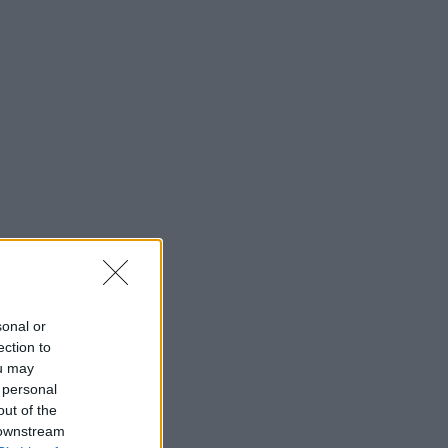
sonal or
ection to
ou may
 personal
out of the
 downstream