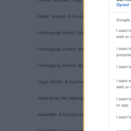
Hašek, Jaroslav: Švejk
Opted 
Heller, Joseph: A 22-es csapdája
Google 
I want t
Hemingway, Ernest: Akiért a harang szól
web or d
I want t
Hemingway, Ernest: Az öreg halász és a tenge
purpose
Hemingway, Ernest: Búcsú a fegyverektől
I want 
I want t
Hugo, Victor: A nyomorultak
web or d
Jókai Anna: Ne féljetek
I want t
or app.
Jókai Mór: A kőszívű ember fiai
I want t
I want t