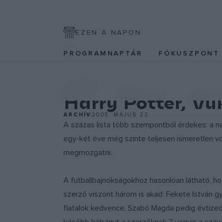
EZEN A NAPON
PROGRAMNAPTÁR
FÓKUSZPON
IRODALOM
Harry Potter, Vu
ARCHÍV
2005. MÁJUS 22.
A százas lista több szempontból érdekes: a na
egy-két éve még szinte teljesen ismeretlen vo
megmozgatni.
A futballbajnokságokhoz hasonlóan látható, h
szerző viszont három is akad: Fekete István g
fiatalok kedvence, Szabó Magda pedig évtized