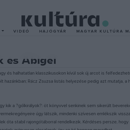
T
VIDEÓ
HAJÓGYÁR
MAGYAR KULTÚRA M
k és Abigél
gy és halhatatlan klasszikusokon kívül sok új arcot is felfedezh
lt hazánkban; Rácz Zsuzsa listás helyezése pedig azt mutatja, a 
ogy kik a ?gólkirályok?: öt könyvvel senkinek sem sikerült beve
yermekregényeire úgy látszik, mindenki szívesen emlékszik vissz
ek óta stabil rajongótáborral rendelkezik. Kérdéses persze, hog