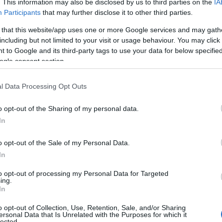
. This information may also be disclosed by us to third parties on the
IA
Participants
that may further disclose it to other third parties.
 that this website/app uses one or more Google services and may gath
including but not limited to your visit or usage behaviour. You may click 
 to Google and its third-party tags to use your data for below specifi
ogle consent section.
l Data Processing Opt Outs
o opt-out of the Sharing of my personal data.
In
o opt-out of the Sale of my Personal Data.
In
to opt-out of processing my Personal Data for Targeted
ing.
In
o opt-out of Collection, Use, Retention, Sale, and/or Sharing
ersonal Data that Is Unrelated with the Purposes for which it
lected.