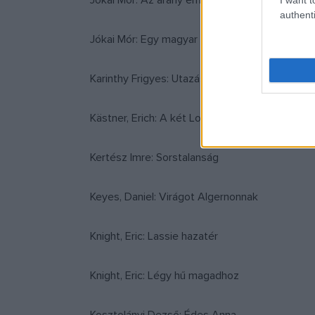
Jókai Mór: Az arany ember
authenti
Jókai Mór: Egy magyar nábob
Karinthy Frigyes: Utazás a koponyám körül
Kästner, Erich: A két Lotti
Kertész Imre: Sorstalanság
Keyes, Daniel: Virágot Algernonnak
Knight, Eric: Lassie hazatér
Knight, Eric: Légy hű magadhoz