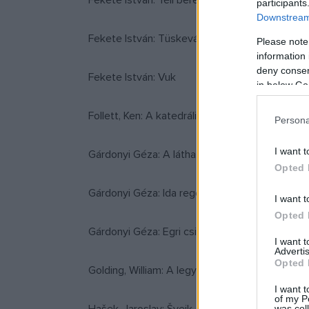
Fekete István: Téli berek
participants
Downstream 
Fekete István: Tüskevár
Please note
information 
deny consent
Fekete István: Vuk
in below Go
Follett, Ken: A katedrális
Persona
I want t
Gárdonyi Géza: A láthatatlan ember
Opted 
Gárdonyi Géza: Ida regénye
I want t
Opted 
Gárdonyi Géza: Egri csillagok
I want 
Advertis
Opted 
Golding, William: A legyek ura
I want t
of my P
was col