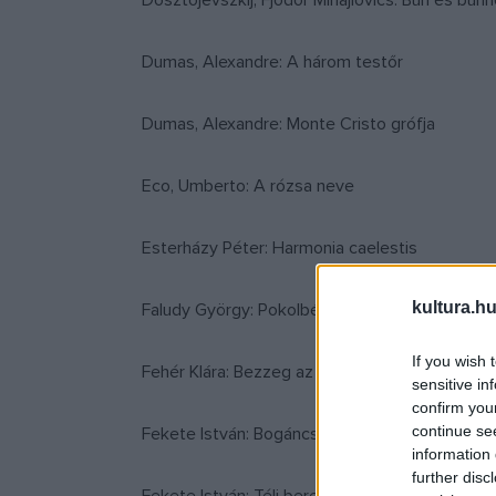
Dosztojevszkij, Fjodor Mihajlovics: Bűn és bűn
Dumas, Alexandre: A három testőr
Dumas, Alexandre: Monte Cristo grófja
Eco, Umberto: A rózsa neve
Esterházy Péter: Harmonia caelestis
kultura.hu
Faludy György: Pokolbéli víg napjaim
If you wish 
Fehér Klára: Bezzeg az én időmben
sensitive in
confirm you
continue se
Fekete István: Bogáncs
information 
further disc