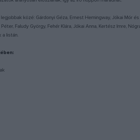
zatok arányosan eloszlanak, így az író hoppon maradhat.
 legjobbak közé: Gárdonyi Géza, Ernest Hemingway, Jókai Mór és
 Péter, Faludy György, Fehér Klára, Jókai Anna, Kertész Imre, Nó
a listán.
jében:
nak