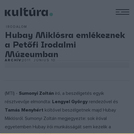
M
IRODALOM
Hubay Miklósra emlékeznek
a Petőfi Irodalmi
Múzeumban
ARCHÍV
2011. JÚNIUS 10.
(MTI) -
Sumonyi Zoltán
író, a beszélgetés egyik
résztvevője elmondta:
Lengyel György
rendezővel és
Tamás Menyhért
költővel beszélgetnek majd Hubay
Miklósról. Sumonyi Zoltán megjegyezte: sok íróval
egyetemben Hubay írói munkásságát sem kezelik a