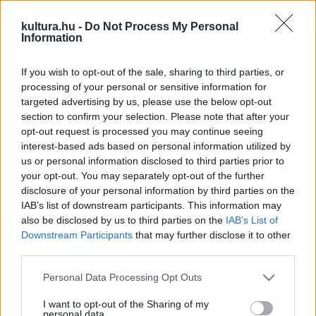
megfelelő helyi értékén a magyar irodalmi életben. "Soha
nem tartozott a hatalom kegyeltjei közé. Az utóbbi években
kultura.hu -
Do Not Process My Personal
Information
talán volt egy kis reneszánsza, főleg az utolsó két darabja
kapcsán" - fogalmazott az író.
If you wish to opt-out of the sale, sharing to third parties, or
processing of your personal or sensitive information for
targeted advertising by us, please use the below opt-out
section to confirm your selection. Please note that after your
A drámaíró legismertebb műve a Szerelem három éjszakája,
opt-out request is processed you may continue seeing
amit az első magyar musicalként tart számon a
interest-based ads based on personal information utilized by
szakirodalom. "Vas Istvánnal és Ránki Györggyel készítette
us or personal information disclosed to third parties prior to
your opt-out. You may separately opt-out of the further
Szinetár Miklós
színháza számára, a darabot gyakran
disclosure of your personal information by third parties on the
előveszik a magyar teátrumok" - tette hozzá. Ehhez a
IAB’s list of downstream participants. This information may
műhöz fűződik ismeretségük is, 1961-ben a premieren Vas
also be disclosed by us to third parties on the
IAB’s List of
Downstream Participants
that may further disclose it to other
István mutatta be az alkotónak.
third parties.
Please note that this website/app uses one or more Google
Personal Data Processing Opt Outs
Mint Sumonyi elárulta, egyik kedvenc Hubay-drámája a
Hova
services and may gather and store information including but
lett a Rózsa Lelke?
"Még készülőben volt a darab, amikor
not limited to your visit or usage behaviour. You may click to
I want to opt-out of the Sharing of my
personal data.