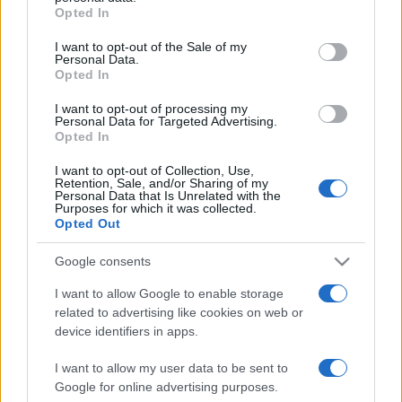
Izraelbe mentünk egy kulturális delegációval. Nahariyában
grant or deny consent to Google and its third-party tags to
Opted In
use your data for below specified purposes in below Google
olvastunk fel, ami egy főleg magyarok lakta város. Hubay
consent section.
I want to opt-out of the Sale of my
műve elképesztő hatással volt az ottani közönségre" -
Personal Data.
Opted In
emlékezett, megemlítve, hogy épp azt a részt olvasta fel a
drámaíró, amikor Wilson amerikai elnök és Nizsinszkij 1919-
I want to opt-out of processing my
Personal Data for Targeted Advertising.
ben találkoznak egy szanatóriumban a trianoni tárgyalások
Opted In
szünetében.
I want to opt-out of Collection, Use,
Retention, Sale, and/or Sharing of my
Personal Data that Is Unrelated with the
Sumonyi Zoltán arról is beszélt, hogy büszke Hubay Miklós
Purposes for which it was collected.
Opted Out
barátságára. "Azt a sok mellőzést, ami itthon érte, emelt
fővel viselte, nem panaszkodott, a derűt mindig megőrizte
Google consents
magában" - tette hozzá, felidézve, életének utolsó éveit
I want to allow Google to enable storage
még egy súlyos szembetegség is megkeserítette.
related to advertising like cookies on web or
"Valószínűleg az Olaszországban megkapott elismerés
device identifiers in apps.
kárpótolta mindezért" - vélekedett Sumonyi Zoltán, hiszen
I want to allow my user data to be sent to
Hubay Miklós több mint egy évtizedig tanított Firenzében,
Google for online advertising purposes.