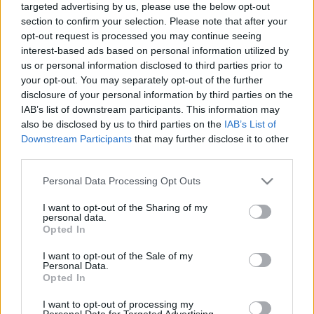
targeted advertising by us, please use the below opt-out
section to confirm your selection. Please note that after your
A rendezvény Tóth Árpád október 25-én nyíló
opt-out request is processed you may continue seeing
interest-based ads based on personal information utilized by
kiállításához kapcsolódik.
us or personal information disclosed to third parties prior to
your opt-out. You may separately opt-out of the further
disclosure of your personal information by third parties on the
IAB’s list of downstream participants. This information may
Retorta Galéria, V. Széchenyi u. 3.
also be disclosed by us to third parties on the
IAB’s List of
Downstream Participants
that may further disclose it to other
A belépés ingyenes, szeretettel várunk minden
third parties.
érdeklődőt!
Please note that this website/app uses one or more Google
Personal Data Processing Opt Outs
services and may gather and store information including but
not limited to your visit or usage behaviour. You may click to
I want to opt-out of the Sharing of my
personal data.
grant or deny consent to Google and its third-party tags to
Opted In
Néha teljesen szabadnak érezzük magunkat, úgy
use your data for below specified purposes in below Google
érezzük, hogy bármire képesek vagyunk, bármit meg
consent section.
I want to opt-out of the Sale of my
Personal Data.
mernénk tenni. Máskor azt tapasztaljuk, hogy be vagyunk
Opted In
zárva a saját magunk és a minket körülvevő társadalmi
I want to opt-out of processing my
értékrendszer által felállított korlátok közé.
Personal Data for Targeted Advertising.