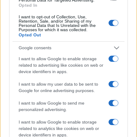
Opted In
Melyek azok a korlátok, amelyek között lehetőségünk
van cselekedni? Meddig tart a szabadságunk?
I want to opt-out of Collection, Use,
Retention, Sale, and/or Sharing of my
Personal Data that Is Unrelated with the
Purposes for which it was collected.
Valóban léteznek a korlátok, vagy csak a tudatunk
Opted Out
hozza létre azokat? Melyek azok a tapasztalatok,
Google consents
amelyek fogva tartanak, és melyek azok, amelyekből erőt
és bátorságot meríthetünk a korlátok átlépéséhez?
I want to allow Google to enable storage
related to advertising like cookies on web or
device identifiers in apps.
"Szerintem azért maradunk alacsonyan, mert félünk
egyedül lenni. Visszatart az a rettegés, hogy ha én
I want to allow my user data to be sent to
Google for online advertising purposes.
teljesen úgy szárnyalok, ahogy én akarok szárnyalni, s azt
csinálok, amit én akarok, és nem fékezek, s megyek úgy,
I want to allow Google to send me
ahogy tudok, akkor egyedül leszek. Meg kell próbálni."
personalized advertising.
/Feldmár András/
I want to allow Google to enable storage
related to analytics like cookies on web or
device identifiers in apps.