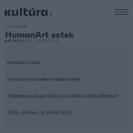
M
IRODALOM
HumanArt estek
ARCHÍV
2005. OKTÓBER 19.
HumanArt estek
művészeti és szellemi találkozóhely
"Szabadság, avagy a külső és belső korlátok átlépése"
2005. október 24. (hétfő) 18:30