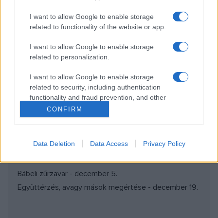
http://www.humanart.hu
I want to allow Google to enable storage
muveszek@humanista.hu
- 06-30-343-3234
related to functionality of the website or app.
I want to allow Google to enable storage
Támogató:
http://www.retorta.hu
related to personalization.
I want to allow Google to enable storage
NBSP;NBSP;NBSP;MŰVÉSZETTEL EGY EMBERIBB
related to security, including authentication
VILÁGÉRT!
functionality and fraud prevention, and other
user protection.
CONFIRM
Következő rendezvényeink:
Konfliktuskezelés humorral - november 7.
Data Deletion
Data Access
Privacy Policy
Megkülönböztetés, sokszínűség és tolerancia -
november 21.
Bábeli zűrzavar - december 5.
Együttérzés, avagy mások megértése - december 19.