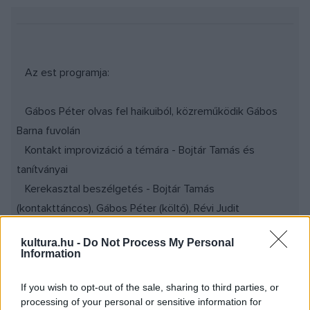
Az est programja:
Gábos Péter olvas fel haikuiból, közreműködik Gábos
Barna fuvolán
Kontakt improvizáció a témára - Bojtár Tamás és
tanítványai
Kerekasztal beszélgetés - Bojtár Tamás
(kontakttáncos), Gábos Péter (költő), Révi Judit
(kineziológus), Tóth Árpád (képzőművész)
kultura.hu -
Do Not Process My Personal
Information
Szabad improvizációs tánc Bojtár Tamás vezetésével
(kényelmes, laza öltözék ajánlott!)
If you wish to opt-out of the sale, sharing to third parties, or
processing of your personal or sensitive information for