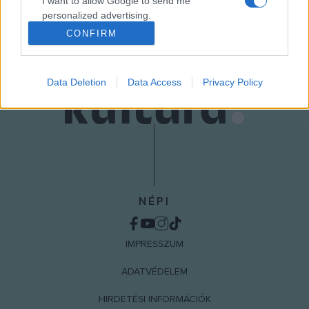
I want to allow Google to send me
MEGOSZTÁS
personalized advertising.
CONFIRM
I want to allow Google to enable storage
related to analytics like cookies on web or
device identifiers in apps.
Data Deletion
Data Access
Privacy Policy
I want to allow Google to enable storage
related to functionality of the website or app.
I want to allow Google to enable storage
related to personalization.
I want to allow Google to enable storage
NÉPI
related to security, including authentication
functionality and fraud prevention, and other
user protection.
IMPRESSZUM
ADATVÉDELEM
HIRDETÉSI INFORMÁCIÓK