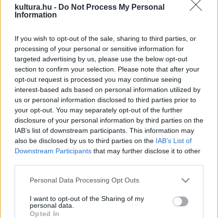
kultura.hu -
Do Not Process My Personal
érdekes történetekkel és korábban nem hallott
Information
anekdotákkal ismerkedhetnek meg a séta résztvevői.
If you wish to opt-out of the sale, sharing to third parties, or
processing of your personal or sensitive information for
A séta a Bródy Sándor utcából indul, ahol a résztvevők
targeted advertising by us, please use the below opt-out
megtekinthetik, hol lakott Bródy Sándor és Jókai Mór, a
section to confirm your selection. Please note that after your
Horánszky utcában pedig Emich Gusztáv nyomdász és
opt-out request is processed you may continue seeing
interest-based ads based on personal information utilized by
Pilinszky János egykori otthonát mutatják be. Az út ezt
us or personal information disclosed to third parties prior to
követően Mikszáth Kálmán utolsó lakásához vezet, majd a
your opt-out. You may separately opt-out of the further
Reviczky utcában Babits Mihály, Bánffy Miklós és Karinthy
disclosure of your personal information by third parties on the
IAB’s list of downstream participants. This information may
Frigyes otthona következik.
also be disclosed by us to third parties on the
IAB’s List of
Downstream Participants
that may further disclose it to other
A séta során olyan kivételes helyszínekre juthatnak be az
third parties.
érdeklődők, amelyek a látogatók számára más alkalmakkor
Please note that this website/app uses one or more Google
Personal Data Processing Opt Outs
nem megközelíthetők, a vezetők bemutatják az írásokat
services and may gather and store information including but
not limited to your visit or usage behaviour. You may click to
I want to opt-out of the Sharing of my
ihlető tereket, a személyes drámák és játékos ugratások,
personal data.
grant or deny consent to Google and its third-party tags to
Opted In
valamint az írások gyötrelmes és boldog születésének