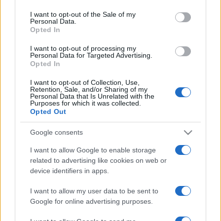
use your data for below specified purposes in below Google
helyszíneit.
consent section.
I want to opt-out of the Sale of my
Personal Data.
Opted In
Ha ez a túra sikerrel zárul, jövőre Budán az Attila út
I want to opt-out of processing my
környékén szeretnénk egy ehhez hasonló irodalmi
Personal Data for Targeted Advertising.
Opted In
városismereti sétát szervezni.
I want to opt-out of Collection, Use,
Retention, Sale, and/or Sharing of my
A sétákat június 8-án, 9-én és 10-én szervezik, pénteken 16
Personal Data that Is Unrelated with the
Purposes for which it was collected.
órakor, a hétvégén pedig 10 és 16 órakor indítanak
Opted Out
csoportokat. A túra időtartama nagyjából két óra, a
Google consents
részvétel díja 1000 forint, amelyért egy ajándékkönyvet is
adnak a szervezők.
I want to allow Google to enable storage
related to advertising like cookies on web or
device identifiers in apps.
A sétákra jelentkezni és jegyet váltani a
www.imaginebp.hu/turak
oldalon, vagy a Könyvhét ideje alatt
I want to allow my user data to be sent to
Google for online advertising purposes.
a FISZ standjánál lehet.