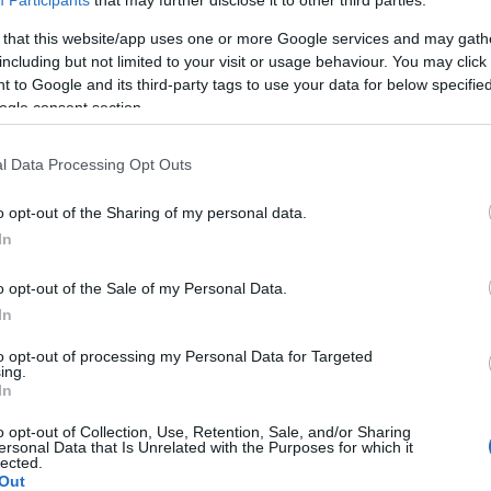
szúságban, Times New Roman betűtípussal, 12-es betű méretben ké
Participants
that may further disclose it to other third parties.
ille- írással a következő postacímre: 9023 Győr Kodály Zoltán út 2
 that this website/app uses one or more Google services and may gath
including but not limited to your visit or usage behaviour. You may click 
 to Google and its third-party tags to use your data for below specifi
ogle consent section.
 jeligés rendszerben történik.
l Data Processing Opt Outs
es adatait, elérhetőségeit, a választott jeligét, valamint azt kér
o opt-out of the Sharing of my personal data.
In
ák (első díj: 60.000 forint, második díj 40.000 forint, harmadik d
o opt-out of the Sale of my Personal Data.
In
to opt-out of processing my Personal Data for Targeted
sére 2012. február 18-án, szombaton kerül sor.
ing.
In
 egyesület
honlapján
közzéteszik, ahol egy közönségszavazás ala
o opt-out of Collection, Use, Retention, Sale, and/or Sharing
ersonal Data that Is Unrelated with the Purposes for which it
lected.
Out