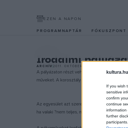
EZEN A NAPON
PROGRAMNAPTÁR
FÓKUSZPON
IRODALOM
Irodalmi pályáza
ARCHÍV
2011. OKTÓBER 17.
A pályázaton részt vehet bármilyen fogyatékkal
kultura.hu
műveket. A korosztály nem korlátozott.
If you wish 
sensitive in
confirm you
Az egyesület azt szeretné elérni, hogy a pálya
continue se
information 
ha valaki ?nem teljes, mégsem hiányos?.
further disc
participants