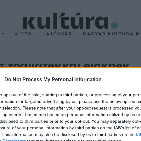
T
VIDEÓ
HAJÓGYÁR
MAGYAR KULTÚRA M
t fogyatékkal élőknek
 élő személy, illetve hozzátartozója. Az egyesület belföldről és 
 -
Do Not Process My Personal Information
to opt-out of the sale, sharing to third parties, or processing of your per
formation for targeted advertising by us, please use the below opt-out s
r selection. Please note that after your opt-out request is processed y
munkákkal a fogyatékkal élők vagy hozzátartozóik segítsenek miné
eing interest-based ads based on personal information utilized by us or
disclosed to third parties prior to your opt-out. You may separately opt-
losure of your personal information by third parties on the IAB’s list of
. This information may also be disclosed by us to third parties on the
IA