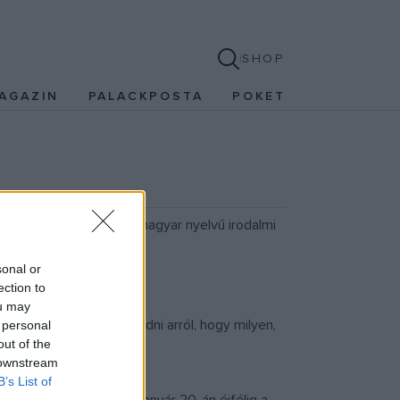
SHOP
AGAZIN
PALACKPOSTA
POKET
külföldről egyaránt vár magyar nyelvű irodalmi
sonal or
ection to
ou may
l több információt átadni arról, hogy milyen,
 personal
out of the
 downstream
B’s List of