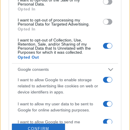
Personal Data.
Rendelési időpontok
Opted In
I want to opt-out of processing my
Tóth Krisztina 2012. február 7.
Personal Data for Targeted Advertising.
Opted In
Németh Gábor 2012. február 21.
Györe Balázs 2012. március 6.
I want to opt-out of Collection, Use,
Retention, Sale, and/or Sharing of my
Nádasdy Ádám 2012. március 20.
Personal Data that Is Unrelated with the
Purposes for which it was collected.
Zeke Gyula 2012. április 3.
Opted Out
Borbély Szilárd 2012. április 17.
Google consents
Kemény István 2012. május 8.
Győrffy Ákos 2012. május 22.
I want to allow Google to enable storage
related to advertising like cookies on web or
Takács Zsuzsa 2012. szeptember 4.
device identifiers in apps.
Parti Nagy Lajos 2012. szeptember 18.
I want to allow my user data to be sent to
Google for online advertising purposes.
MEGOSZTÁS
I want to allow Google to send me
personalized advertising.
CONFIRM