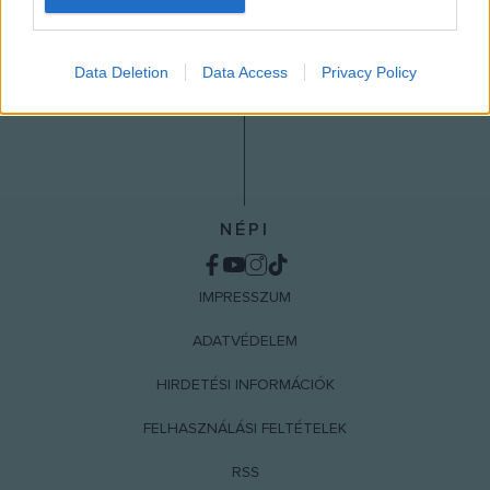
I want to allow Google to enable storage
related to analytics like cookies on web or
Data Deletion
Data Access
Privacy Policy
device identifiers in apps.
I want to allow Google to enable storage
related to functionality of the website or app.
I want to allow Google to enable storage
related to personalization.
NÉPI
I want to allow Google to enable storage
related to security, including authentication
IMPRESSZUM
functionality and fraud prevention, and other
user protection.
ADATVÉDELEM
HIRDETÉSI INFORMÁCIÓK
FELHASZNÁLÁSI FELTÉTELEK
RSS