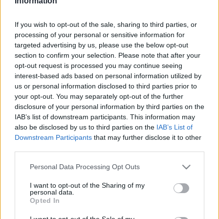
Information
If you wish to opt-out of the sale, sharing to third parties, or
processing of your personal or sensitive information for
Az írók terápiás módszere rop­pant nagy szóró­dást, válto­za­­
targeted advertising by us, please use the below opt-out
tos­ságot mutat: lesz, aki vendéget, családtagot hoz ma­­
section to confirm your selection. Please note that after your
opt-out request is processed you may continue seeing
gával az illető megnyug­tató hatása, kisugárzása miatt;
interest-based ads based on personal information utilized by
mások légzéstechnikát fognak tanítani, megint mások a
us or personal information disclosed to third parties prior to
buddhizmusról, még többen a rájuk pszicho­ló­giai, lelki
your opt-out. You may separately opt-out of the further
disclosure of your personal information by third parties on the
értelemben a legnagyobb hatást gyakorló művekről,
IAB’s list of downstream participants. This information may
szerzőkről beszélnek majd. Ami kö­zös mind­egyik relax-
also be disclosed by us to third parties on the
IAB’s List of
délutánban, hogy az irodalomnak és a zenének minden
Downstream Participants
that may further disclose it to other
third parties.
alkalommal kulcs­szerepe lesz. Az író előadásában elhangzó
saját, vagy másoktól vett szövegrészletek, vala­mint az
Please note that this website/app uses one or more Google
Personal Data Processing Opt Outs
services and may gather and store information including but
általa válasz­tott zenék alapvetően meghatározzák majd a
not limited to your visit or usage behaviour. You may click to
I want to opt-out of the Sharing of my
szeánszok karakterét, amelyekhez vásárlói kedvezmények,
personal data.
grant or deny consent to Google and its third-party tags to
Opted In
akciók és meg­lepetések kap­csolód­nak.
use your data for below specified purposes in below Google
consent section.
I want to opt-out of the Sale of my