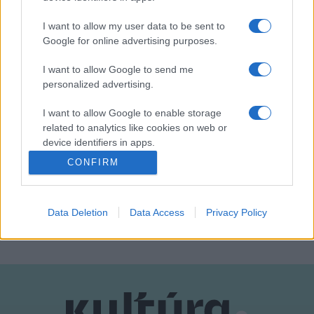
színházi szakemberekkel (rendező, dramaturg,
I want to allow my user data to be sent to
színházkritikus stb.).
Google for online advertising purposes.
I want to allow Google to send me
Egy félévben négy szombat délelőtt (16 órában) szerepel a
personalized advertising.
képzésben a Magyar Teátrumi Társaság színházainak, illetve
I want to allow Google to enable storage
azok próbáinak és előadásainak látogatása, azokról kritikák
related to analytics like cookies on web or
írása.
device identifiers in apps.
CONFIRM
I want to allow Google to enable storage
Információk és jelentkezés:
iroiskola@iroszovetseg.hu
related to functionality of the website or app.
MEGOSZTÁS
Data Deletion
Data Access
Privacy Policy
I want to allow Google to enable storage
related to personalization.
I want to allow Google to enable storage
related to security, including authentication
functionality and fraud prevention, and other
user protection.