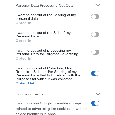
Please note that this website/app uses one or more Google
Personal Data Processing Opt Outs
művészek és szakemberek adnak kitekintést a
services and may gather and store information including but
társművészetekre. A múlt félévben előadást tartott többek
not limited to your visit or usage behaviour. You may click to
I want to opt-out of the Sharing of my
personal data.
közt
Dobai Péter, Kányádi Sándor, Kiss Benedek
.
grant or deny consent to Google and its third-party tags to
Opted In
use your data for below specified purposes in below Google
consent section.
I want to opt-out of the Sale of my
Ugyanezen tárgyakat a második évfolyamon Mezey Katalin
Personal Data.
Opted In
(írásgyakorlat),
Baán Tibor
(irodalomismeret) és
Szentmártoni János
(modern magyar irodalom) oktatják.
I want to opt-out of processing my
Personal Data for Targeted Advertising.
Opted In
Az "Írók írókról" szemináriumok és a hétvégi előadások
I want to opt-out of Collection, Use,
mindkét évfolyamnak szólnak.
Retention, Sale, and/or Sharing of my
Personal Data that Is Unrelated with the
Purposes for which it was collected.
Opted Out
Irodalom- és színházkritika szakon a diákok heti egy órában
irodalomismeretet hallgatnak a Szépírói szak
Google consents
szemináriumvezetői és meghívott írók előadásain (?Írók
I want to allow Google to enable storage
írókról?), heti egy órában pedig irodalom- és színházkritikát
related to advertising like cookies on web or
Rózsássy Barbara
szemináriumvezetővel és rangos
device identifiers in apps.