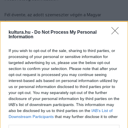
Fél évente, az adott szemeszter végén a Magyar
Írószövetség lehetőséget biztosít arra, hogy diákjaik
felolvasó est keretében bemutatkozhassanak közönség
kultura.hu -
Do Not Process My Personal
Information
előtt is a szervezet székházának klubtermében.
If you wish to opt-out of the sale, sharing to third parties, or
A képzés két szakon indul. Szépírói szakon az
processing of your personal or sensitive information for
írásgyakorlatot
Mezey Katalin
heti 2 órában, az
targeted advertising by us, please use the below opt-out
section to confirm your selection. Please note that after your
irodalomismeretet
Erős Kinga
kéthetente 2 órában tartja.
opt-out request is processed you may continue seeing
A modern magyar irodalom szemináriumot ("Írók írókról")
interest-based ads based on personal information utilized by
szintén kéthetente 2 órában oktatják a Magyar
us or personal information disclosed to third parties prior to
your opt-out. You may separately opt-out of the further
Írószövetség neves alkotói és irodalomtörténészei,
disclosure of your personal information by third parties on the
legutóbb például
Jókai Anna, Iancu Laura, Tornai József,
IAB’s list of downstream participants. This information may
Vasy Géza
.
also be disclosed by us to third parties on the
IAB’s List of
Downstream Participants
that may further disclose it to other
third parties.
Egy félévben négy szombat délelőtt (16 órában) neves