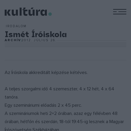
M
IRODALOM
Ismét Íróiskola
ARCHÍV
2012. JÚLIUS 26.
Az Íróiskola akkreditált képzése kétéves.
A teljes szorgalmi idő 4 szemeszter, 4 x 12 hét, 4 x 64
tanóra.
Egy szemináriumi előadás 2 x 45 perc.
A szemináriumok heti 2×2 órában, azaz egy félévben 48
órában, hétfőn és szerdán, 18-tól 19:45-ig lesznek a Magyar
Írószövetség Székházában.