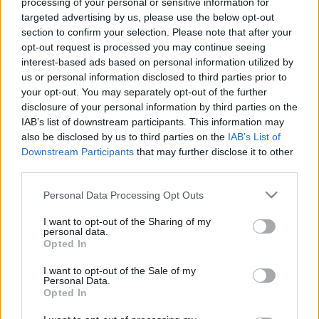
processing of your personal or sensitive information for
nyelvtudást. A brassói törvényszék három hónappal ezelőtt
targeted advertising by us, please use the below opt-out
section to confirm your selection. Please note that after your
a prefektusnak adott igazat és érvénytelenítette a korábbi
opt-out request is processed you may continue seeing
versenyvizsgát, így a megyei önkormányzat újabb vizsga
interest-based ads based on personal information utilized by
kiírására kényszerült, és emiatt a könyvtárnak már három
us or personal information disclosed to third parties prior to
your opt-out. You may separately opt-out of the further
hónapja nincs igazgatója.
disclosure of your personal information by third parties on the
IAB’s list of downstream participants. This information may
also be disclosed by us to third parties on the
IAB’s List of
Downstream Participants
that may further disclose it to other
Tamás Sándor
közölte, hogy a most megszervezett
third parties.
versenyvizsgán ismét
Szonda Szabolcs,
a tisztséget
Please note that this website/app uses one or more Google
Personal Data Processing Opt Outs
korábban is elnyert személy volt az egyedüli jelölt, aki 9,98-
services and may gather and store information including but
as átlaggal vizsgázott. A megyei tanácselnök rámutatott:
not limited to your visit or usage behaviour. You may click to
I want to opt-out of the Sharing of my
personal data.
ahhoz, hogy Szonda újra betölthesse az intézményvezetői
grant or deny consent to Google and its third-party tags to
Opted In
use your data for below specified purposes in below Google
posztot, a megyei önkormányzatnak még el kell fogadnia
consent section.
I want to opt-out of the Sale of my
egy határozatot, amire várhatóan október végén, az
Personal Data.
Opted In
önkormányzat következő ülésén kerül sor.