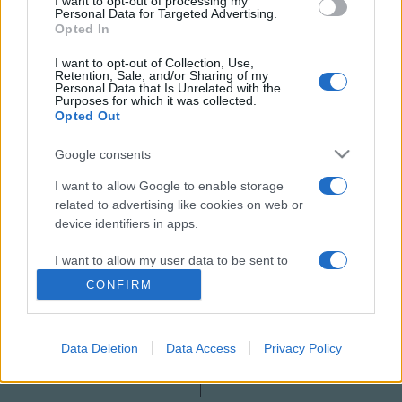
I want to opt-out of processing my
Personal Data for Targeted Advertising.
Az önkormányzat számára elvi kérdés, hogy a könyvtár
Opted In
élére olyan ember kerüljön, aki alaposan ismeri a magyar
I want to opt-out of Collection, Use,
nyelvet, a magyar kultúrát, hiszen a romániai megyében a
Retention, Sale, and/or Sharing of my
Personal Data that Is Unrelated with the
magyar nemzetiségű lakosság számaránya eléri a 75
Purposes for which it was collected.
Opted Out
százalékot, az olvasók és a könyvállomány zöme is magyar.
Google consents
MEGOSZTÁS
I want to allow Google to enable storage
related to advertising like cookies on web or
device identifiers in apps.
I want to allow my user data to be sent to
Google for online advertising purposes.
CONFIRM
I want to allow Google to send me
personalized advertising.
Data Deletion
Data Access
Privacy Policy
I want to allow Google to enable storage
related to analytics like cookies on web or