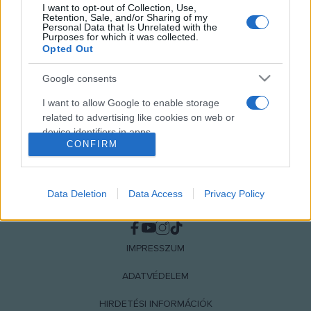
I want to opt-out of Collection, Use,
MEGOSZTÁS
Retention, Sale, and/or Sharing of my
Personal Data that Is Unrelated with the
Purposes for which it was collected.
Opted Out
Google consents
I want to allow Google to enable storage
related to advertising like cookies on web or
device identifiers in apps.
CONFIRM
I want to allow my user data to be sent to
Google for online advertising purposes.
Data Deletion
Data Access
Privacy Policy
I want to allow Google to send me
NÉPI
personalized advertising.
I want to allow Google to enable storage
IMPRESSZUM
related to analytics like cookies on web or
ADATVÉDELEM
device identifiers in apps.
HIRDETÉSI INFORMÁCIÓK
I want to allow Google to enable storage