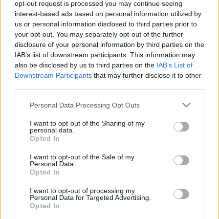
opt-out request is processed you may continue seeing
"Pedagógus hivatásának most lezáruló tízéves szakaszában
interest-based ads based on personal information utilized by
us or personal information disclosed to third parties prior to
nagyon sokat tett mind a művészeti nevelésért, mind
your opt-out. You may separately opt-out of the further
Janikovszky Éva szellemiségének megőrzéséért.
Varga
disclosure of your personal information by third parties on the
Márta
közvetítése révén Janikovszky Éva művei a gyermek
IAB’s list of downstream participants. This information may
also be disclosed by us to third parties on the
IAB’s List of
olvasóközönség széles köreihez juthattak el. Az általa
Downstream Participants
that may further disclose it to other
vezetett iskola az elmúlt évtizedben egy olyan
third parties.
gyermekközpontú pedagógiai programot valósított meg,
Please note that this website/app uses one or more Google
Personal Data Processing Opt Outs
amelyben a sajátos nevelési igényű, az átlagos képességű
services and may gather and store information including but
és a kiemelkedő tehetséggel rendelkező tanulók egyaránt
not limited to your visit or usage behaviour. You may click to
I want to opt-out of the Sharing of my
personal data.
grant or deny consent to Google and its third-party tags to
ideális körülmények között végezhették legfontosabb
Opted In
use your data for below specified purposes in below Google
feladatukat: a tudás várának meghódítását" - áll a
consent section.
I want to opt-out of the Sale of my
közleményben.
Personal Data.
Opted In
Az elismerést azoknak ítéli oda a kuratórium, akik a maguk
I want to opt-out of processing my
Personal Data for Targeted Advertising.
szakterületén tudnak "janikovszkyul".
Opted In