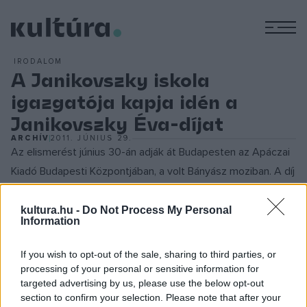
M
IRODALOM
A Janikovszky iskola
igazgatója kapja idén a
Janikovszky Éva-díjat
ARCHÍV
2011. JÚNIUS 29.
Az elismerést június 30-án adják át Budapesten az Apáczai
Kiadó Budapesti Központjában, a volt Bányász moziban. A díj
Széri-Varga Géza
szobrászművész kisplasztikája, a szobor
mellé pénzjutalom is jár. Az alapítvány kuratóriuma a Magyar
kultura.hu -
Do Not Process My Personal
Information
Pedagógiai Társaság és a Janikovszky Éva Általános Iskola
és Gimnázium Szülői Szervezetének javaslatára hozta meg
If you wish to opt-out of the sale, sharing to third parties, or
döntését.
processing of your personal or sensitive information for
targeted advertising by us, please use the below opt-out
section to confirm your selection. Please note that after your