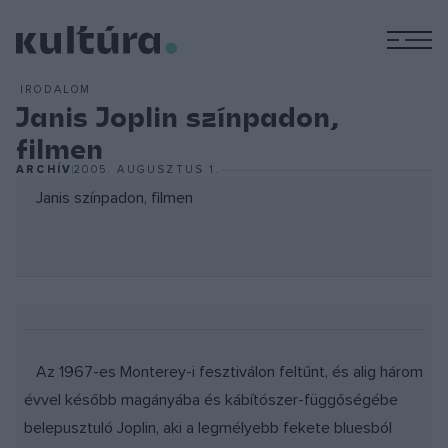
M
IRODALOM
Janis Joplin színpadon,
filmen
ARCHÍV
2005. AUGUSZTUS 1.
Janis színpadon, filmen
Az 1967-es Monterey-i fesztiválon feltűnt, és alig három
évvel később magányába és kábítószer-függőségébe
belepusztuló Joplin, aki a legmélyebb fekete bluesból