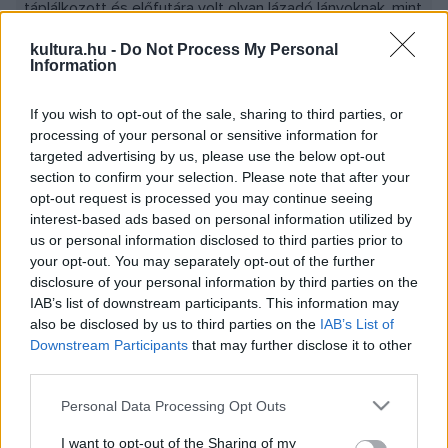
táplálkozott és előfutára volt olyan lázadó lányoknak, mint
Patti Smith vagy P. J. Harvey azóta is sokat foglalkoztatja
kultura.hu -
Do Not Process My Personal
a világot senkihez sem hasonlítható, őrült szenvedélyeket
Information
felszabadító énekével és tragikus sorsával egyaránt.
If you wish to opt-out of the sale, sharing to third parties, or
1979-ben már készült egy film Bette Midler
processing of your personal or sensitive information for
főszereplésével, The Rose címmel, amely Joplin életéből
targeted advertising by us, please use the below opt-out
merített, de azóta senki sem mert hozzányúlni.
section to confirm your selection. Please note that after your
opt-out request is processed you may continue seeing
interest-based ads based on personal information utilized by
Most Olaszországban Massimo Cotto zenetudós-rádiós
us or personal information disclosed to third parties prior to
újságíró monodrámát írt Janis utolsó éjszakájáról. A Cry
your opt-out. You may separately opt-out of the further
disclosure of your personal information by third parties on the
Baby című darab, amelynek szereplője Chiara Buratti, a
IAB’s list of downstream participants. This information may
szerző szerint nem szigorúan vett életrajz, bár
also be disclosed by us to third parties on the
IAB’s List of
felhasználja a kikerülhetetlen elemeket: a Los Angeles-i
Downstream Participants
that may further disclose it to other
third parties.
motelt, ahol a halálos heroinadagot beadta magának, az
utolsó stúdiófelvételt, amelynek a címe mintegy előre
Please note that this website/app uses one or more Google
Personal Data Processing Opt Outs
services and may gather and store information including but
vetítette halálát: Buried Alive In The Blues (Élve eltemetve
not limited to your visit or usage behaviour. You may click to
I want to opt-out of the Sharing of my