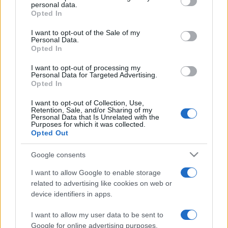
a blues-ba).
personal data.
grant or deny consent to Google and its third-party tags to
Opted In
use your data for below specified purposes in below Google
consent section.
Közben két amerikai film is készül Janisről: az egyikben,
I want to opt-out of the Sale of my
Personal Data.
a Piece of My Heartban Renée Zellweger alakítja az
Opted In
énekesnőt (csak nehogy úgy járjon, mint Val Kilmer Jim
I want to opt-out of processing my
Morrisonnal), a másikban, a Janis Evangéliumában, amelyet
Personal Data for Targeted Advertising.
Opted In
Penelope Spheeris rendez, Pink próbál belebújni Joplin
bőrébe.
I want to opt-out of Collection, Use,
Retention, Sale, and/or Sharing of my
Personal Data that Is Unrelated with the
Purposes for which it was collected.
Kapcsolódó:
Opted Out
Hang a tengerben
Google consents
I want to allow Google to enable storage
related to advertising like cookies on web or
device identifiers in apps.
I want to allow my user data to be sent to
Google for online advertising purposes.