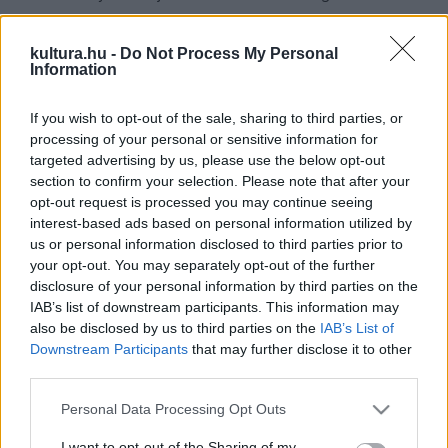
Lackfi János
Egy mondat az időről
című verséért kapta.
Először ismeretek el a füredi költőversenyen különdíjjal
kultura.hu -
Do Not Process My Personal
Information
életművet; a díjat
Kiss Benedek
költő vehette át.
Oklevéllel 11 költő munkáját ismerték el.
If you wish to opt-out of the sale, sharing to third parties, or
A különdíjakat átadó Bóka István, Balatonfüred
processing of your personal or sensitive information for
targeted advertising by us, please use the below opt-out
polgármestere, országgyűlési képviselő emlékeztetett arra,
section to confirm your selection. Please note that after your
hogy az 1960-as években már megrendezték az írók
opt-out request is processed you may continue seeing
világtalálkozóját Balatonfüreden, 50 éve ültetett fát a
interest-based ads based on personal information utilized by
us or personal information disclosed to third parties prior to
Tagore-sétányon a Nobel-díjas olasz költő Salvatore
your opt-out. You may separately opt-out of the further
Quasimodo, az egykori Lipták-házban pedig ma műfordítók
disclosure of your personal information by third parties on the
dolgoznak, és viszik a város jó hírét szerte a világba.
IAB’s list of downstream participants. This information may
also be disclosed by us to third parties on the
IAB’s List of
Hozzátette: a csaknem két évtizedes múltra visszatekintő
Downstream Participants
that may further disclose it to other
Quasimodo Nemzetközi Költőverseny pedig a magyar-olasz
third parties.
irodalmi és kulturális kapcsolatok legrangosabb eseménye.
Please note that this website/app uses one or more Google
Personal Data Processing Opt Outs
Cserép László
, a Quasimodo Alapítvány titkára közölte,
services and may gather and store information including but
hogy idén rekord számú pályamű érkezett: 327 lírikus
not limited to your visit or usage behaviour. You may click to
I want to opt-out of the Sharing of my