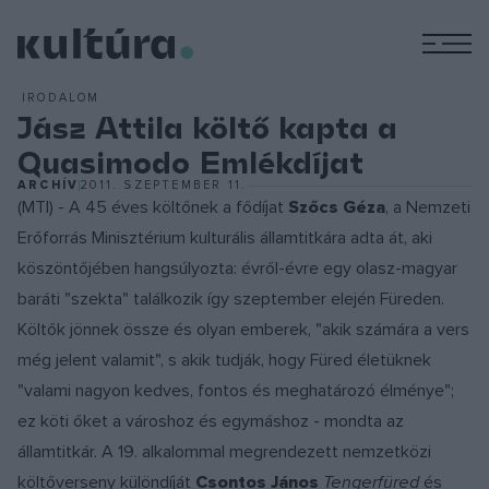
M
IRODALOM
Jász Attila költő kapta a
Quasimodo Emlékdíjat
ARCHÍV
2011. SZEPTEMBER 11.
(MTI) - A 45 éves költőnek a fődíjat
Szőcs Géza
, a Nemzeti
Erőforrás Minisztérium kulturális államtitkára adta át, aki
köszöntőjében hangsúlyozta: évről-évre egy olasz-magyar
baráti "szekta" találkozik így szeptember elején Füreden.
Költők jönnek össze és olyan emberek, "akik számára a vers
még jelent valamit", s akik tudják, hogy Füred életüknek
"valami nagyon kedves, fontos és meghatározó élménye";
ez köti őket a városhoz és egymáshoz - mondta az
államtitkár. A 19. alkalommal megrendezett nemzetközi
költőverseny különdíját
Csontos János
Tengerfüred
és