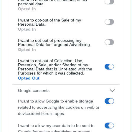
personal data.
grant or deny consent to Google and its third-party tags to
összesen 600 alkotással jelentkezett. Több költő pályázott
Opted In
use your data for below specified purposes in below Google
Erdélyből, a Vajdaságból, Kárpátaljáról, de küldtek verset
consent section.
I want to opt-out of the Sale of my
Londonból is.
Personal Data.
Opted In
A Bertha Bulcsú-díjat - meghívásos pályázat volt irodalmi
I want to opt-out of processing my
Personal Data for Targeted Advertising.
riport, publicisztika kategóriában - öt író vehette át:
Dobozi
Opted In
Eszter
,
Vathy Zsuzsa
,
Gaál Samu
,
Sárközi Péter
és
I want to opt-out of Collection, Use,
Szigethy Gábor
. A díjat
Szakonyi Károly
író, zsűrielnök
Retention, Sale, and/or Sharing of my
Personal Data that Is Unrelated with the
adta át.
Purposes for which it was collected.
Opted Out
A díjnyertes verseket a gálaesten Alessandro Quasimodo
színművész, a nagy olasz költő fia és Lukács Sándor
Google consents
Kossuth-díjas színművész tolmácsolta olasz, illetve magyar
I want to allow Google to enable storage
nyelven. A fődíjat elnyerő költő,
Jász Attila
az MTI-nek
related to advertising like cookies on web or
elmondta: a füredi költőtalálkozónak híre, rangja van,
device identifiers in apps.
megtisztelő számára, hogy itt és ennyi pályázó között
I want to allow my user data to be sent to
nyerni tudott. A Naptemplom villanyfényben című verse az
Google for online advertising purposes.