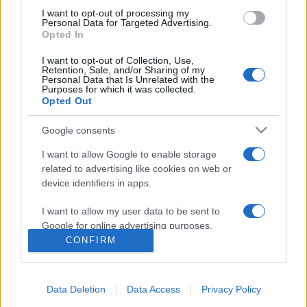
I want to opt-out of processing my
pályafutását 1956-ban kezdte, szabadúszóként számos
Personal Data for Targeted Advertising.
neves lapnak dolgozott, köztük a Time-nak, a The New York
Opted In
Herald Tribune-nek és a Rolling Stone-nak. 1965-ben
I want to opt-out of Collection, Use,
Retention, Sale, and/or Sharing of my
csatlakozott a Pokol Angyalai motoros bandához, és az egy
Personal Data that Is Unrelated with the
Purposes for which it was collected.
évvel később róluk írt könyv a korszak egyik legfontosabb
Opted Out
dokumentumregénye lett.
Google consents
I want to allow Google to enable storage
MEGOSZTÁS
related to advertising like cookies on web or
device identifiers in apps.
I want to allow my user data to be sent to
Google for online advertising purposes.
CONFIRM
I want to allow Google to send me
personalized advertising.
Data Deletion
Data Access
Privacy Policy
I want to allow Google to enable storage