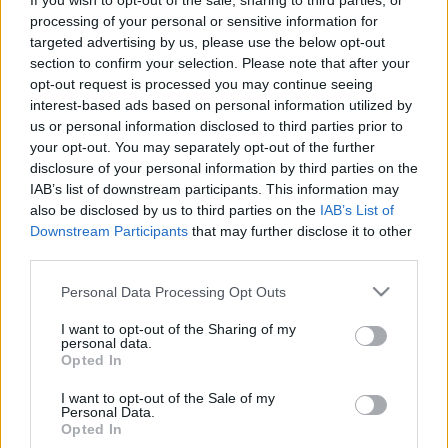
If you wish to opt-out of the sale, sharing to third parties, or
A zártkörű gyászszertartáson az író mintegy 300 barátja
processing of your personal or sensitive information for
targeted advertising by us, please use the below opt-out
vett részt, a hamvak kilövésére holdkeltekor, helyi idő
section to confirm your selection. Please note that after your
szerint 20 óra 31 perckor (közép-európai idő szerint
opt-out request is processed you may continue seeing
vasárnap 3 óra 31 perckor) került sor, egy tűzijáték
interest-based ads based on personal information utilized by
us or personal information disclosed to third parties prior to
csúcspontjaként, később a meghívottak a tivornyáiról is
your opt-out. You may separately opt-out of the further
híres író emlékére hajnalig mulattak egy közeli bárban.
disclosure of your personal information by third parties on the
IAB’s list of downstream participants. This information may
also be disclosed by us to third parties on the
IAB’s List of
Thompsont az amerikai új stílusú újságírás egyik
Downstream Participants
that may further disclose it to other
legjelentősebb irányzata, a "gonzó" megteremtőjének
third parties.
tartják, amely nemcsak újszerű témaválasztásában, hanem
Please note that this website/app uses one or more Google
Personal Data Processing Opt Outs
nyelvezetében is erősen kötődött a 60-as évek
services and may gather and store information including but
"ellenkultúrájához", a korszak szabadság-eszményeihez,
not limited to your visit or usage behaviour. You may click to
I want to opt-out of the Sharing of my
personal data.
grant or deny consent to Google and its third-party tags to
kábítószeres kísérleteihez, és a publicistát a sztorik
Opted In
use your data for below specified purposes in below Google
nélkülözhetetlen részévé tette.
consent section.
I want to opt-out of the Sale of my
Personal Data.
Opted In
Az író 1937. július 18-án született Louisville-ben. Újságírói