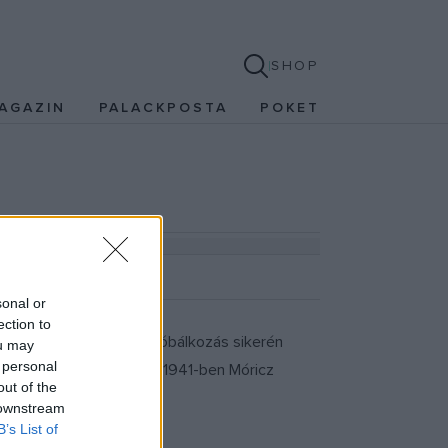
SHOP
AGAZIN
PALACKPOSTA
POKET
sonal or
ection to
ondta, hogy a tavalyi próbálkozás sikerén
ou may
 personal
 előzményei is vannak, 1941-ben Móricz
out of the
 downstream
B’s List of