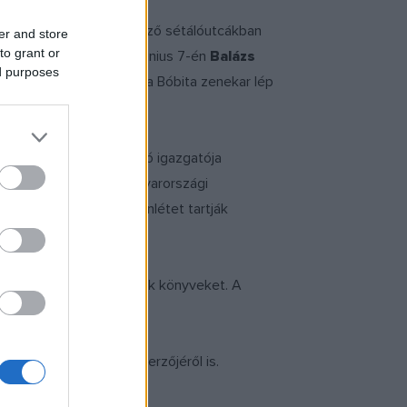
edig a téren és a környező sétálóutcákban
er and store
to grant or
gymást. Csütörtökön, június 7-én
Balázs
ed purposes
András
mesemondó és a Bóbita zenekar lép
la
, a Kriterion könyvkiadó igazgatója
egoszlik a könyvhét magyarországi
lyek a kolozsvári jelenlétet tartják
zleti ár ötödéért kínálnak könyveket. A
meseregény-sorozat szerzőjéről is.