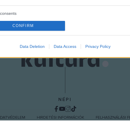
consents
o allow Google to enable storage related to advertising like cookies on
CONFIRM
evice identifiers in apps.
o allow my user data to be sent to Google for online advertising
Data Deletion
Data Access
Privacy Policy
s.
to allow Google to send me personalized advertising.
o allow Google to enable storage related to analytics like cookies on
evice identifiers in apps.
o allow Google to enable storage related to functionality of the website
NÉPI
o allow Google to enable storage related to personalization.
DATVÉDELEM
HIRDETÉSI INFORMÁCIÓK
FELHASZNÁLÁSI F
o allow Google to enable storage related to security, including
cation functionality and fraud prevention, and other user protection.