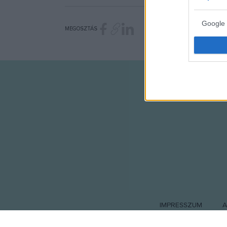
Google 
MEGOSZTÁS
I want t
web or d
I want t
purpose
I want 
I want t
web or d
I want t
or app.
I want t
IMPRESSZUM
A
I want t
authenti