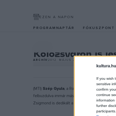
EZEN A NAPON
PROGRAMNAPTÁR
FÓKUSZPON
IRODALOM
Kolozsváron is l
ARCHÍV
2012. MÁJUS 23.
kultura.hu
If you wish 
sensitive in
(MTI)
Szép Gyula
, a Romániai Magyar Demokrat
confirm you
continue se
felbuzdulva immár másodszor vágnak bele a k
information 
Zsigmond is dedikált a kolozsvári könyvhéten 
further disc
participants