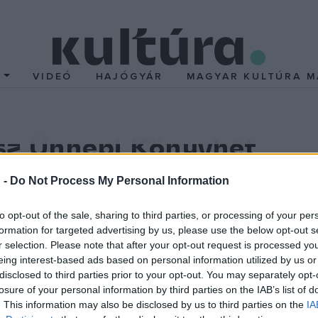
T
VIDEÓ
HAJÓGYÁR
MAGYAR KULTÚRA M
esz Ünnepi Könyvhét
 -
Do Not Process My Personal Information
to opt-out of the sale, sharing to third parties, or processing of your per
formation for targeted advertising by us, please use the below opt-out s
a Szövetség (RMDSZ) kulturális ügyekben illetékes főtitkára elm
r selection. Please note that after your opt-out request is processed y
eing interest-based ads based on personal information utilized by us or
önyvhét kolozsvári megszervezésébe. Az eseménynek történelmi
disclosed to third parties prior to your opt-out. You may separately opt-
? emelte ki.
losure of your personal information by third parties on the IAB’s list of
. This information may also be disclosed by us to third parties on the
IA