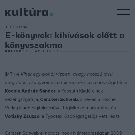
M
IRODALOM
E-könyvek: kihívások előtt a
könyvszakma
ARCHÍV
2012. ÁPRILIS 20.
(MTI)
A Vihar egy pohár vízben, avagy hosszú távú
megoldás a könyvek és a fák részére
című beszélgetésen
Kocsis András Sándor
, a Kossuth Kiadó elnök-
vezérigazgatója,
Carsten Schwab
, a neves S. Fischer
Verlag kiadó digitalizációval foglalkozó munkatársa és
Votisky Zsuzsa
, a Typotex Kiadó igazgatója vett részt.
Carsten Schwab elmondta, hogy Németországban 2009