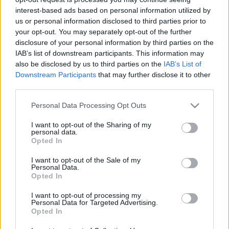
interest-based ads based on personal information utilized by
reprodukálják e-formátumban. Ugyanakkor elmondta, hogy
us or personal information disclosed to third parties prior to
kísérleteznek olyan rövidpróza-kiadással, amelyet a
your opt-out. You may separately opt-out of the further
nyomtatott verzióhoz képest plusz szolgáltatásokkal,
disclosure of your personal information by third parties on the
IAB’s list of downstream participants. This information may
lexikonszerű adatokkal, kritikusi megjegyzésekkel láttak el.
also be disclosed by us to third parties on the
IAB’s List of
Downstream Participants
that may further disclose it to other
Carsten Schwab kiemelte, hogy nehéz időszak vár a
third parties.
könyvszakmára, amely a kiadók számára egyáltalán nem
Please note that this website/app uses one or more Google
Personal Data Processing Opt Outs
lesz veszélytelen; előfordulhat az is, hogy a könyvkiadóknak
services and may gather and store information including but
not limited to your visit or usage behaviour. You may click to
I want to opt-out of the Sharing of my
rövidesen a játékszoftverek gyártóival kell versenyezniük.
personal data.
grant or deny consent to Google and its third-party tags to
Opted In
use your data for below specified purposes in below Google
Ez nem ok a csüggedésre, hiszen a könyvkiadók hatalmas
consent section.
I want to opt-out of the Sale of my
Personal Data.
tapasztalat, kompetencia birtokában vannak, bízniuk kell
Opted In
abban, hogy megtalálják a válaszokat a piaci kihívásokra.
I want to opt-out of processing my
Ehhez azonban kezdeményezőbbeknek kell lenniük,
Personal Data for Targeted Advertising.
nagyobb energiát kell fordítaniuk az e-könyvkiadásra,
Opted In
például úgy, hogy nem a nyomtatásra szánt könyveket