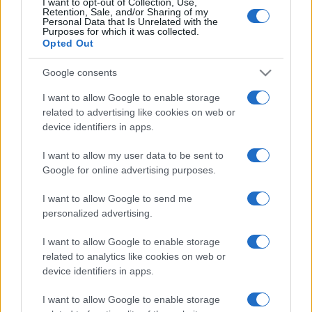
I want to opt-out of Collection, Use,
Retention, Sale, and/or Sharing of my
konvertálják e-formátumúra, hanem párhuzamosan állítják
Personal Data that Is Unrelated with the
Purposes for which it was collected.
elő mindkét platformra a tartalmakat.
"Új technológiákra
Opted Out
azonban szükség van" ? szögezte le
Carsten Schwab,
aki
szerint még a másolásvédelem is gyerekcipőben jár, a
Google consents
jelenlegi technológia épp a forgalmazást nehezíti.
I want to allow Google to enable storage
related to advertising like cookies on web or
device identifiers in apps.
Votisky Zsuzsa
kiadóvezető felidézte, hogy a Typotexnél
az első e-kiadványt 2008-ban tették közzé. Ma a kiadónál
I want to allow my user data to be sent to
Google for online advertising purposes.
főleg a konvertálásra keresik a megoldást, mert Votisky
Zsuzsa szerint arra nincs remény, hogy az e-
I want to allow Google to send me
könyvkereskedők oldják meg ezt a problémát.
personalized advertising.
I want to allow Google to enable storage
A kiadóvezető úgy vélte: még nem tudni, tényleg az e-
related to analytics like cookies on web or
olvasóké-e jövő, hiszen a multimédiás cd-k felett is hamar
device identifiers in apps.
eljárt az idő. A kiadó vezetője ugyanakkor rámutatott: a
I want to allow Google to enable storage
hazai piac kicsi, ám az e-könyvkiadás komoly befektetést