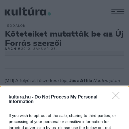
M
IRODALOM
Köteteiket mutatták be az Új
Forrás szerzői
ARCHÍV
2012. JANUÁR 25.
(MTI) A folyóirat főszerkesztője,
Jász Attila
Naptemplom
Villanyfényben
című Csontváryról szóló munkáját mutatta
be. A mű 2011-ben Quasimodo-díjat kapott a költői
kultura.hu -
Do Not Process My Personal
Information
versenyen és ráadásként a kiírók nyomtatásban is
megjelentették a művet.
If you wish to opt-out of the sale, sharing to third parties, or
processing of your personal or sensitive information for
targeted advertising by us, please use the below opt-out