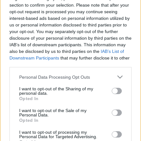
section to confirm your selection. Please note that after your
"A festő életéről szóló alkotás egyrészt a képeket versben
opt-out request is processed you may continue seeing
elemzi, de mellette Csontváry prózában beszél az életéről
interest-based ads based on personal information utilized by
us or personal information disclosed to third parties prior to
és folyton ott a kérdés, hogy zseni vagy őrült. Amikor a
your opt-out. You may separately opt-out of the further
képekről beszél, akkor zseni, de ahogy az életet szemléli,
disclosure of your personal information by third parties on the
annak alapján inkább őrült" ? mondta Jász Attila.
IAB’s list of downstream participants. This information may
also be disclosed by us to third parties on the
IAB’s List of
Downstream Participants
that may further disclose it to other
A szerző szerint a festő egyéniségének őrült oldala
third parties.
lehetőséget adott arra, hogy elmondassa vele mindazt, amit
Please note that this website/app uses one or more Google
Personal Data Processing Opt Outs
egy ember gondol, de nem lehet leírni, például a világ
services and may gather and store information including but
megmentéséről. A műből
Egyed Atilla
, Jászai-díjas
not limited to your visit or usage behaviour. You may click to
I want to opt-out of the Sharing of my
personal data.
grant or deny consent to Google and its third-party tags to
színművész olvasott fel,
Jász András
szaxofonos
Opted In
use your data for below specified purposes in below Google
kíséretével.
consent section.
I want to opt-out of the Sale of my
Personal Data.
Opted In
Az esten a folyóirat szerkesztője,
Szénási Zoltán
is
bemutatta első kötetét. A 20 századi magyar katolikus
I want to opt-out of processing my
Personal Data for Targeted Advertising.