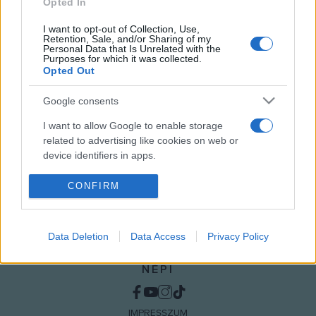
irodalom képviselőiről összeállított tanulmánykötetben mára
Opted In
elfelejtett szerzőket idéz meg. A kötetet az Argumentum
I want to opt-out of Collection, Use,
Kiadó jelentette meg.
Retention, Sale, and/or Sharing of my
Personal Data that Is Unrelated with the
Purposes for which it was collected.
Opted Out
MEGOSZTÁS
Google consents
I want to allow Google to enable storage
related to advertising like cookies on web or
device identifiers in apps.
I want to allow my user data to be sent to
CONFIRM
Google for online advertising purposes.
I want to allow Google to send me
Data Deletion
Data Access
Privacy Policy
personalized advertising.
NÉPI
I want to allow Google to enable storage
related to analytics like cookies on web or
device identifiers in apps.
IMPRESSZUM