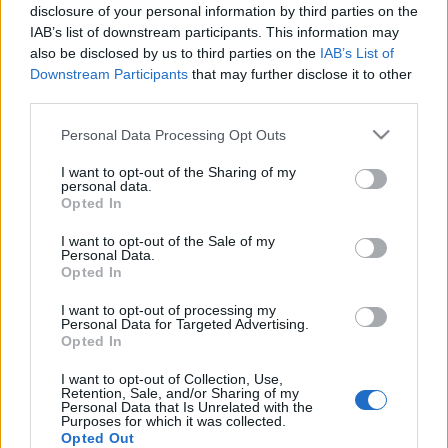
disclosure of your personal information by third parties on the
ínyencklubja, a Lucullus Baráti Társaság megtartja első
IAB’s list of downstream participants. This information may
Lucullusi Mozifiesztáját. Több neves hazai étterem, séf,
also be disclosed by us to third parties on the
IAB’s List of
Downstream Participants
that may further disclose it to other
csokoládémester segítségével rekonstruáljuk három film - a
third parties.
Veri az ördög a feleségét, a Nagy zabálás és a Csokoládé -
Please note that this website/app uses one or more Google
fogásait, amelyeket a vetítéseket követően meg is lehet
Personal Data Processing Opt Outs
services and may gather and store information including but
kóstolni.
not limited to your visit or usage behaviour. You may click to
I want to opt-out of the Sharing of my
personal data.
grant or deny consent to Google and its third-party tags to
Opted In
use your data for below specified purposes in below Google
consent section.
MEGOSZTÁS
I want to opt-out of the Sale of my
Personal Data.
Opted In
I want to opt-out of processing my
Personal Data for Targeted Advertising.
Opted In
I want to opt-out of Collection, Use,
Retention, Sale, and/or Sharing of my
Personal Data that Is Unrelated with the
Purposes for which it was collected.
Opted Out