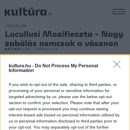
M
IRODALOM
Lucullusi Mozifieszta - Nagy
zabálás nemcsak a vásznon
ARCHÍV
2006. FEBRUÁR 10.
Szindbád gyöngyöző húslevese, a bakter szilvás gombóca,
kultura.hu -
Do Not Process My Personal
Information
Pécsi Ildikó
rétese,
Juliette Binoche
csokoládéja -
legendás étkek, amelyek a filmtörténet, sőt a mindennapok
If you wish to opt-out of the sale, sharing to third parties, or
gasztro-kultúrájának részévé váltak. Most először lehetőség
processing of your personal or sensitive information for
nyílik arra, hogy a híres "evőfilmek" fogásaiból nem csak a
targeted advertising by us, please use the below opt-out
section to confirm your selection. Please note that after your
filmvásznon csemegézhetünk, hanem a valóságban is
opt-out request is processed you may continue seeing
közelebbi barátságra léphetünk velük.
interest-based ads based on personal information utilized by
us or personal information disclosed to third parties prior to
your opt-out. You may separately opt-out of the further
Az Örökmozgó Filmmúzeum és Magyarország legnagyobb