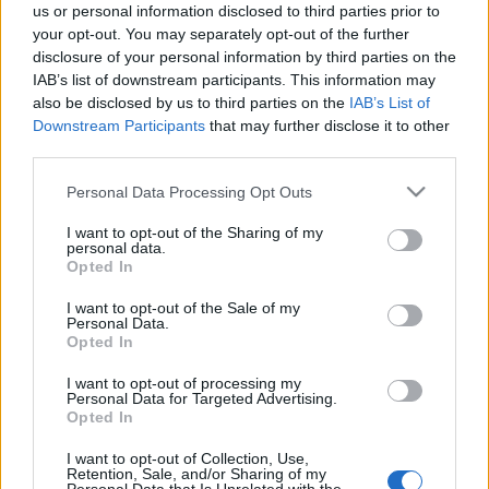
us or personal information disclosed to third parties prior to
Balázs
, az Oktatási Minisztérium Alapkezelő
your opt-out. You may separately opt-out of the further
Igazgatóságának igazgatója,
disclosure of your personal information by third parties on the
Markója Szilárd
, a Kempelen
IAB’s list of downstream participants. This information may
Farkas Hallgatói Információs Központ könyvtárvezetője és
also be disclosed by us to third parties on the
IAB’s List of
dr.
Máder Béla
, a Misztótfalusi Kis Miklós kuratórium elnöke,
Downstream Participants
that may further disclose it to other
a konferencia elnöke:
third parties.
Lelkes Lajos,
az MKKE Felsőoktatási
Tankönyv- és Szakkönyvtagozat vezetője. A kétnapos
Please note that this website/app uses one or more Google
Personal Data Processing Opt Outs
rendezvény ideje alatt a kiadók 20%-os kedvezménnyel
services and may gather and store information including but
not limited to your visit or usage behaviour. You may click to
I want to opt-out of the Sharing of my
kínálják könyveiket. (
Új Könyvpiac
)
personal data.
grant or deny consent to Google and its third-party tags to
Opted In
use your data for below specified purposes in below Google
A
consent section.
BME honlapja
I want to opt-out of the Sale of my
Personal Data.
Opted In
I want to opt-out of processing my
MEGOSZTÁS
Personal Data for Targeted Advertising.
Opted In
I want to opt-out of Collection, Use,
Retention, Sale, and/or Sharing of my