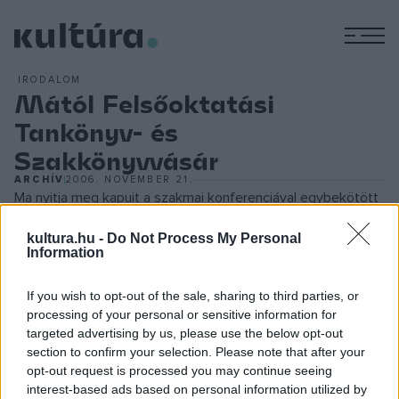
M
IRODALOM
Mától Felsőoktatási
Tankönyv- és
Szakkönyvvásár
ARCHÍV
2006. NOVEMBER 21.
Ma nyitja meg kapuit a szakmai konferenciával egybekötött
2006. évi Felsőoktatási Tankönyv- és Szakkönyvvásár a
kultura.hu -
Do Not Process My Personal
Budapesti Műszaki és Gazdaságtudományi Egyetem
Information
aulájában. A kiállítást megnyitja dr.
Bart István
, a Magyar
Könyvkiadók és Könyvterjesztők Egyesülésének (MKKE)
If you wish to opt-out of the sale, sharing to third parties, or
processing of your personal or sensitive information for
elnöke.
targeted advertising by us, please use the below opt-out
section to confirm your selection. Please note that after your
A konferencia felkért előadói: dr.
opt-out request is processed you may continue seeing
Manherz Károly
,
interest-based ads based on personal information utilized by
felsőoktatási és tudományos szakállamtitkár,
Hunya