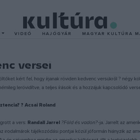
T
VIDEÓ
HAJÓGYÁR
MAGYAR KULTÚRA M
nc versei
öltőket kért fel, hogy írjanak röviden kedvenc versükről ? négy köl
 némileg lerövidítve, a teljes írások és a hozzájuk kapcsolódó verse
ztencia? ? Acsai Roland
grott a vers:
Randall Jarrel
?Föld és vadon?
-ja. Jarrelt az amer
irodalmárok tájékozódási pontjai közül jóformán hiányzik az ameri