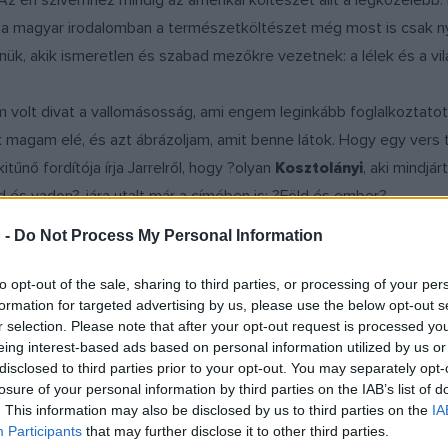
. Az én szívemhez mindig az amerikai költészet állt a legközeleb
y a magyar irodalomban a természetköltészet még most is csak 
nük, akik ismeretlen és szabad mezőkre vezetnek: a lélek és a vil
m volt divat a vallomásosság, ami engem leginkább foglalkoztatot
ak magam elé, és azt ábrázoljam, amit benne látok. Hogy egy vers
kitűnő fordítója írja Jarrelről, hogy ?olyan
Kosztolányi
, aki mindjár
d és vadon?-jára utalt már a címében is: ?Föld és ember?.
 -
Do Not Process My Personal Information
öld és vadon?? Az emlékek miatt, persze, ilyen egyszerű a válas
gyből a kert végében kezdődött. Néhány lépés kellett csak hozzá, 
to opt-out of the sale, sharing to third parties, or processing of your per
formation for targeted advertising by us, please use the below opt-out s
. Egyik gazdát a másikától / elválasztja a közös: a vadon, / a söt
r selection. Please note that after your opt-out request is processed y
eing interest-based ads based on personal information utilized by us or
disclosed to third parties prior to your opt-out. You may separately opt-
losure of your personal information by third parties on the IAB’s list of
Noémi
. This information may also be disclosed by us to third parties on the
IA
Participants
that may further disclose it to other third parties.