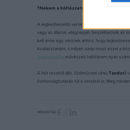
?Nekem a költészetnap jutott? - Vass Tib
A legkedvesebb versemről, költészetnap ürügyé
vagy az állatok világnapján, beszélhetnék az éc
kell érnie egy versnek ahhoz, hogy legkedve
kiválasztanám; s milyen szép most ezzel a közh
Spanyolnátha
művészeti hálóterem nyári számába
A hét részből álló,
Száműzdat
című
Tandori
-v
fontosságtudatán túl a verséről is. Meg mindenér
MEGOSZTÁS