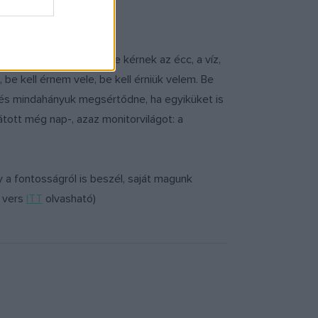
ém meg, hogy ilyesmire kérnek az écc, a víz,
, be kell érnem vele, be kell érniük velem. Be
és mindahányuk megsértődne, ha egyiküket is
átott még nap-, azaz monitorvilágot: a
ly a fontosságról is beszél, saját magunk
a vers
ITT
olvasható)