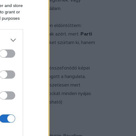
 vannak, időnként felmelegítenek. Vagy
er and store
zen ez a rendeltetésük. Nálam.
to grant or
ed purposes
. Azután szép csendesen eldöntöttem:
bb, hanem egyszerűen csak azért, mert:
Parti
ket szúrjam ki, de nem őket szúrtam ki, hanem
tőle. A zenéje miatt, az összefonódó képei
súlya miatt. Mert megfogott a hangulata,
n ülne az ember. És természetesen mert
gy ajánlom ezt a pár filmkockát minden nyájas
es cikk és a vers
ITT
olvasható)