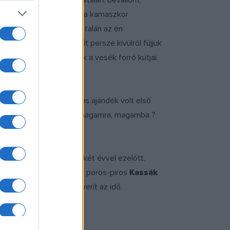
nak ? átlépni rajta egyáltalán. Bevallom,
mas elsődleges közegben: a kamaszkor
-volt-lesz eszmélete. S talán az én
-klasszikusaik). Az
Ódá
t persze kívülről fújjuk
 készülődve felbuzognak a vesék forró kútjai.
könyvek. J.A.-összese is ajándék volt első
gulni a világban? Benne magamra, magamba ?
lom, már loptam. Tizenkét évvel ezelőtt.
 Siralom
tól pl.
KAF
-ig (a poros-piros
Kassák
amint papagájosan felnyerít az idő.