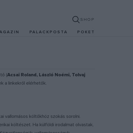
SHOP
AGAZIN
PALACKPOSTA
POKET
tő (
Acsai Roland, László Noémi, Tolvaj
k a linkekről elérhetők.
ikai vallomásos költőkhöz szokás sorolni.
kai költészet. Ha külföldi irodalmat olvastak,