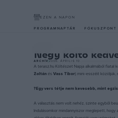
EZEN A NAPON
PROGRAMNAPTÁR
FÓKUSZPON
IRODALOM
Négy költő kedve
ARCHÍV
2006. ÁPRILIS 10.
A terasz.hu Költészet Napja alkalmából fiatal k
Zoltán
és
Vass Tibor
) mini-esszéit közöljük,
?Egy vers tétje nem kevesebb, mint egzis
A választás nem volt nehéz, szinte egyből beu
Indulásomkor mindannyiszor meglepett, hogy az 