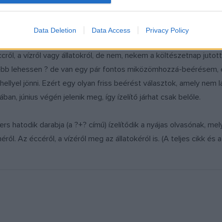
or
Data Deletion
Data Access
Privacy Policy
n. Mondjam el, miért fontos, mi közöm hozzá. Ó, bár egyszer érn
cről, a vízről vagy állatokról, de nem, nekem a költészetnap jutott
sebb lehessen ? de van egy pár fontos miközömhozzá-beérésem, 
ellyel jönni. Ezért egy olyan friss beérést választok, amely nem l
n, június végén jelenik meg, így ízelítő járhat csak belőle.
ers hatodik darabja (a ?+? című) ízelítődik a nyájas olvasónak, me
ől. Az éccéről, a vízéről meg az állatokéról is. (A teljes cikk és 