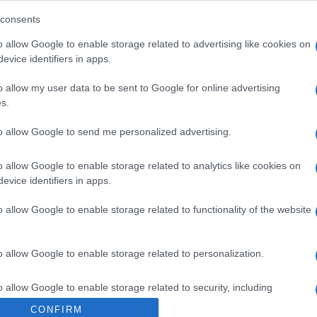
f Attila
-i tartományokon. Már ha lehet ? és nem tűnik arcoskodás
k voltak olvasati viszonyaim. Nem habzsoltam őket az arra alkal
consents
geiben. Akár egy parallel univerzum, folytonos feltárásban a van
o allow Google to enable storage related to advertising like cookies on
 a készen-kapottat (értsd: megvannak a maguk dédelgette frázis
evice identifiers in apps.
 tavasz, tivornyák. Sunyi memoriterek. A Liget sarkánál hugyozni
o allow my user data to be sent to Google for online advertising
izelsz. Megtanulsz csendben maradni. Istenhozott a talajfronton.
s.
to allow Google to send me personalized advertising.
 ? Úgy tizenhat évesen rádöbbentem, lakásunkban nem teremnek a 
akkortájt felértékelődött. Vagy csak én kezdtem más szemmel tá
o allow Google to enable storage related to analytics like cookies on
 gyötört. Hízásra hajlamos vagyok, testi-lelki értelemben.
evice identifiers in apps.
o allow Google to enable storage related to functionality of the website
elevenét rágva? ? A
Weöres
kötetet, amiből a szakasznyitót máso
etesen tagadtam. Persze vásároltam azontúl. Tíz év alatt a
Mária
o allow Google to enable storage related to personalization.
égre csalóka élettel telített. Hallom szinte korai örömmámorom, 
o allow Google to enable storage related to security, including
cation functionality and fraud prevention, and other user protection.
CONFIRM