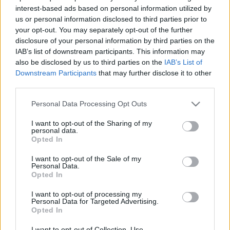
interest-based ads based on personal information utilized by
barátságos mérkőzés formájában, éppen a lázas
us or personal information disclosed to third parties prior to
világbajnoki várakozás hevében. Az olyan foci-szlogenek
your opt-out. You may separately opt-out of the further
mint az ?ajtó-ablak-helyzet? már réges-régen irodalmi
disclosure of your personal information by third parties on the
IAB’s list of downstream participants. This information may
toposzok lettek, ami azonban önmagában nem magyarázza
also be disclosed by us to third parties on the
IAB’s List of
meg a labdarúgás és az irodalom erős szimbiózisát.
Downstream Participants
that may further disclose it to other
third parties.
A válogatott írók közül néhányan felolvasást is tartanak ? a
Please note that this website/app uses one or more Google
Personal Data Processing Opt Outs
meccs előtt ? május 19-én a DAAD galériájában, Berlinben,
services and may gather and store information including but
not limited to your visit or usage behaviour. You may click to
I want to opt-out of the Sharing of my
és a játék után irodalmi-foci-partira kerül sor a berlini
personal data.
grant or deny consent to Google and its third-party tags to
Kulturbrauerei-ben (egykori sörgyárból kialakított
Opted In
use your data for below specified purposes in below Google
kultúrintézmény). Az esemény rendezője a Collegium
consent section.
I want to opt-out of the Sale of my
Personal Data.
Hungaricum Berlin. Társszervező a DAAD berlini művészeti
Opted In
programja, a Kulturbrauerei.
I want to opt-out of processing my
Personal Data for Targeted Advertising.
Opted In
MEGOSZTÁS
I want to opt-out of Collection, Use,