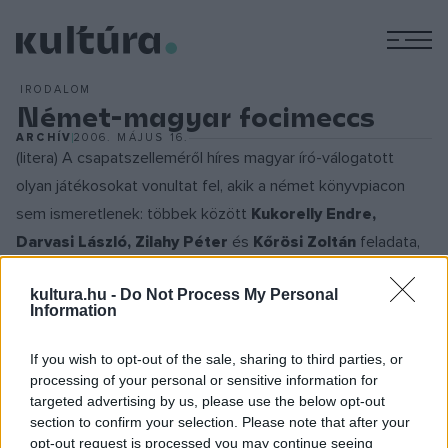
M
IRODALOM
Német-magyar focimeccs
ARCHÍV
2006. MÁJUS 16.
(litera) A csapatszelleméről híres magyar író-válogatott
olyan játékosokat vonultat fel, akik a német könyvpiacon
sem ismeretlenek: többek között
Kukorelly Endre,
Darvasi László, Zilahy Péter
és
Kőrösi Zoltán
feladata,
hogy megakadályozzák ?a berlini csodát...?
kultura.hu -
Do Not Process My Personal
Information
Bár Magyarország nem vehet részt válogatottjával az idei
németországi labdarúgó világbajnokságon, mégis
If you wish to opt-out of the sale, sharing to third parties, or
processing of your personal or sensitive information for
összeköthetővé válik a német-magyar focilegenda és a
targeted advertising by us, please use the below opt-out
magyar, valamint német szerzők rendkívüli érdeklődése a
section to confirm your selection. Please note that after your
labdarúgás iránt, mégpedig egy május 20-ai berlini
opt-out request is processed you may continue seeing