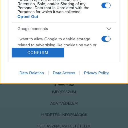
Retention, Sale, and/or Sharing of my
Personal Data that Is Unrelated with the
Purposes for which it was collected.
Opted Out
Google consents
I want to allow Google to enable storage
related to advertising like cookies on web or
device identifiers in apps.
CONFIRM
I want to allow my user data to be sent to
Google for online advertising purposes.
Data Deletion
Data Access
Privacy Policy
NÉPI
I want to allow Google to send me
personalized advertising.
IMPRESSZUM
I want to allow Google to enable storage
ADATVÉDELEM
related to analytics like cookies on web or
device identifiers in apps.
HIRDETÉSI INFORMÁCIÓK
I want to allow Google to enable storage
FELHASZNÁLÁSI FELTÉTELEK
related to functionality of the website or app.