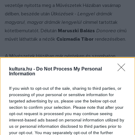
vezetője nyitotta meg a Művészetek Házában vasárnap
délben, beszéde után
Ütközések - Lengyel drámák
magyarul, magyar drámák lengyelül
címmel tartottak
kötetbemutatót. Délután
Maruszki Balázs
Donorea
című
művét láthatták a nézők
Csizmadia Tibor
rendezésében.
A Művészetek Házában már pénteken és szombaton
felolvasószínházzal várták a közönséget:
Szálinger Balázs
kultura.hu -
Do Not Process My Personal
91 százalék
című művét és
Zalán Tibor
Szása i Szása
című
Information
darabját ismerhették meg a nézők és a szakemberek.
If you wish to opt-out of the sale, sharing to third parties, or
processing of your personal or sensitive information for
Hétfőn a Művészetek Háza kistermében tartanak kötetvitát
targeted advertising by us, please use the below opt-out
és szakmai beszélgetést
Székely Csaba
Bányavirág
című
section to confirm your selection. Please note that after your
opt-out request is processed you may continue seeing
műve kapcsán
Esélytelenek a színpadon
címmel
Závada
interest-based ads based on personal information utilized by
Pál
író, szociológus és
Bérczes László
rendező, dramaturg
us or personal information disclosed to third parties prior to
részvételével. A vita során
Háy János
Nehéz
és
Borbély
your opt-out. You may separately opt-out of the further