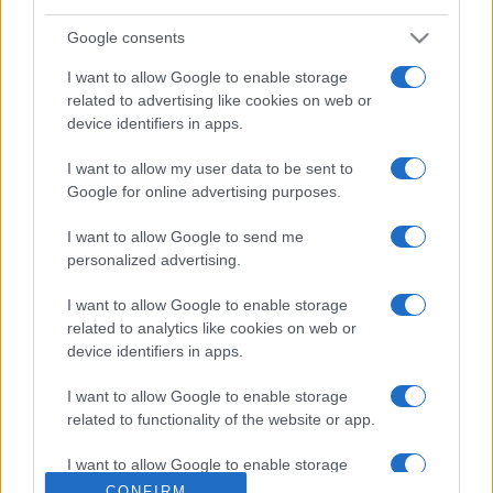
a szervezők. A programban az alkotást többek között
Google consents
Térey János
Jeremiás...
,
Nádas Péter
Szirénének
,
I want to allow Google to enable storage
Kornis Mihály
Rendkívüli állapot
és
Maruszki Balázs
related to advertising like cookies on web or
Végevégevégemindennek
című darabjával együtt
device identifiers in apps.
vizsgálják. Kedd délután Borbély Szilárd Az olaszliszkai című
I want to allow my user data to be sent to
darabját
Forgács Péter
rendezésében tűzik műsorra.
Google for online advertising purposes.
Szerdán
Szöllősi Mátyás
Lassan, visszatartva
című műve
I want to allow Google to send me
personalized advertising.
kapcsán tartanak szakmai beszélgetést a Művészetek
Házában A verses dráma újjászületése címmel. A felkért
I want to allow Google to enable storage
hozzászólók:
Márton László
író és
Hegedűs D. Géza
related to analytics like cookies on web or
device identifiers in apps.
színész-rendező. A vitán szó esik Nádas Péter, Térey János,
Szálinger Balázs és
Tasnádi István
verses darabjairól is.
I want to allow Google to enable storage
related to functionality of the website or app.
Szerda délután a kisteremben a Corvina Kiadó
Színház és
I want to allow Google to enable storage
diktatúra a 20. században
című kötetét mutatja be
Kúnos
related to personalization.
CONFIRM