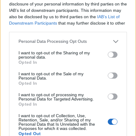
disclosure of your personal information by third parties on the
Szilárd
Az olaszliszkai
című darabjáról, valamint a
IAB’s list of downstream participants. This information may
PanoDráma Szóról szóra és a budapesti Katona József
also be disclosed by us to third parties on the
IAB’s List of
Színház
Cigányok
című előadásáról is szó lesz.
Downstream Participants
that may further disclose it to other
third parties.
Please note that this website/app uses one or more Google
Personal Data Processing Opt Outs
services and may gather and store information including but
Hétfőn délután a nagyteremben
Szabó T. Anna
és
Lázár
not limited to your visit or usage behaviour. You may click to
I want to opt-out of the Sharing of my
Zsigmond
Kirké
című művének felolvasószínházi
personal data.
grant or deny consent to Google and its third-party tags to
Opted In
bemutatóját láthatják az érdeklődők
Novák Eszter
use your data for below specified purposes in below Google
consent section.
rendezésében, este a Pécsi Harmadik Színház
I want to opt-out of the Sale of my
Personal Data.
műhelybemutatójára,
Kiss Judit Ágnes
Prága,
Opted In
főpályaudvar
című előadására várják a közönséget.
I want to opt-out of processing my
Personal Data for Targeted Advertising.
Opted In
Kedden a Művészetek Házában szakmai beszélgetést
tartanak
Juhász Kristóf
Pestis 41.
című darabja kapcsán
Az
I want to opt-out of Collection, Use,
Retention, Sale, and/or Sharing of my
Apokalipszis színháza
címmel. A beszélgetésre
Heller
Personal Data that Is Unrelated with the
Purposes for which it was collected.
Ágnes
filozófust és
Dömötör András
rendezőt kérték fel
Opted Out