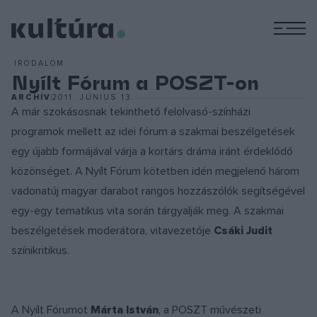
M
IRODALOM
Nyílt Fórum a POSZT-on
ARCHÍV
2011. JÚNIUS 13.
A már szokásosnak tekinthető felolvasó-színházi
programok mellett az idei fórum a szakmai beszélgetések
egy újabb formájával várja a kortárs dráma iránt érdeklődő
közönséget. A Nyílt Fórum kötetben idén megjelenő három
vadonatúj magyar darabot rangos hozzászólók segítségével
egy-egy tematikus vita során tárgyalják meg. A szakmai
beszélgetések moderátora, vitavezetője
Csáki Judit
színikritikus.
A Nyílt Fórumot
Márta István
, a POSZT művészeti