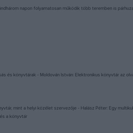
 mindhárom napon folyamatosan működik több teremben is párhuza
sás és könyvtárak - Moldován István: Elektronikus könyvtár az ol
nyvtár, mint a helyi közélet szervezője - Halász Péter: Egy multiku
 és a könyvtár