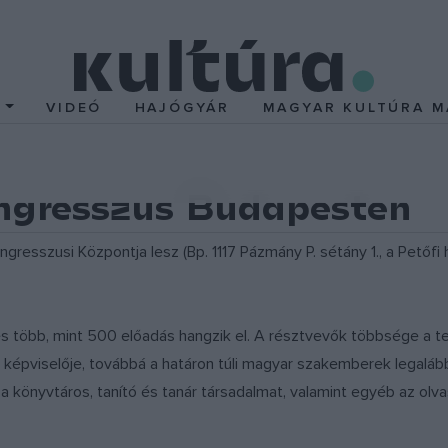
T
VIDEÓ
HAJÓGYÁR
MAGYAR KULTÚRA M
ongresszus Budapesten
sszusi Központja lesz (Bp. 1117 Pázmány P. sétány 1., a Petőfi híd
s több, mint 500 előadás hangzik el. A résztvevők többsége a te
 1-1 képviselője, továbbá a határon túli magyar szakemberek lega
 könyvtáros, tanító és tanár társadalmat, valamint egyéb az olv