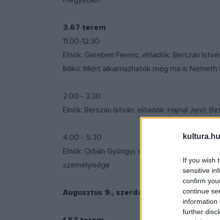
megyében
3.67 terem
11.00-12.30
Elnök: Gereben Ferenc, előadók: Berszán Istvá
Ildikó: Miért alkalmazhatók még ma is Németh L
2.00 - 3.30
Elnök: Berszán István, előadók: Hajnal Jenő: 
kultura.hu
4.00 - 5.30
Elnök: Orbán Gyöngyi, előadók: Bartos Éva: Fejl
If you wish 
személyisége
sensitive in
confirm you
continue se
Augusztus 9., szerda
information 
further disc