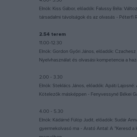
4.00- 5.30
Elnök: Kiss Gábor, előadók: Falussy Béla: Vál
társadalmi távolságok és az olvasás - Péterfi
2.54 terem
11.00-12.30
Elnök: Gordon Győri János, előadók: Czachesz 
Nyelvhasználat és olvasási kompetencia a haz
2.00 - 3.30
Elnök: Steklács János, előadók: Apáti Lajosné:
Kötelezők másképpen - Fenyvessyné Békei Gab
4.00 - 5.30
Elnök: Kádárné Fülöp Judit, előadók: Sudár An
gyermekolvasó ma - Arató Antal: A "Keresd a 