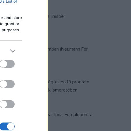
B’s List of
atban - Kádár Annamária: Írásbeli
er and store
to grant or
klap bemutatása
ed purposes
ny a Református Főgimnáziumban (Neumann Feri
riella: Komplex személyiségfejlesztő program
SA-felmérés eredményének ismeretében
z iskolai könyvtár- Szávai Ilona: Fordulópont a