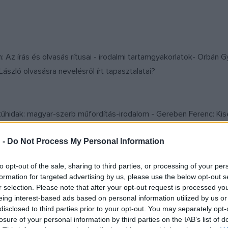
n: Az írás és olvasás rítusai - irodalmi tartamgyakorlatok- Orbán
ászló olvasásra nevelésről írt tapasztalatai?
Betűhidak: magyar-szerb műfordítás-irodalom - Gereben Ferenc: Ki
 -
Do Not Process My Personal Information
esztő biblioterápia a könyvtárban - Czupi Gyula: Az olvasásról Har
to opt-out of the sale, sharing to third parties, or processing of your per
formation for targeted advertising by us, please use the below opt-out s
r selection. Please note that after your opt-out request is processed y
eing interest-based ads based on personal information utilized by us or
disclosed to third parties prior to your opt-out. You may separately opt-
losure of your personal information by third parties on the IAB’s list of