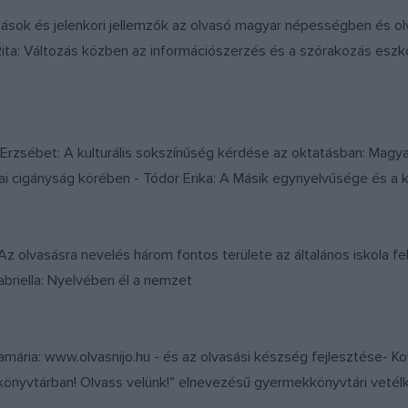
tozások és jelenkori jellemzők az olvasó magyar népességben és o
 Rita: Változás közben az információszerzés és a szórakozás esz
Erzsébet: A kulturális sokszínűség kérdése az oktatásban: Magyar
ai cigányság körében - Tódor Erika: A Másik egynyelvűsége és a 
 Az olvasásra nevelés három fontos területe az általános iskola fe
riella: Nyelvében él a nemzet
namária: www.olvasnijo.hu - és az olvasási készség fejlesztése- 
könyvtárban! Olvass velünk!" elnevezésű gyermekkönyvtári vetélk