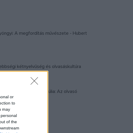
 Gyöngyi: A megfordítás művészete - Hubert
sebbségi kétnyelvűség és olvasáskultúra
ry Potter után - Veres Júlia: Az olvasó
sonal or
ection to
ou may
 personal
out of the
 downstream