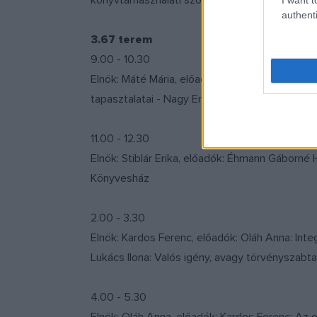
könyvtárhasználati szokások 50 év távlatában 
authenti
3.67 terem
9.00 - 10.30
Elnök: Máté Mária, előadók: Hock Zsuzsanna: 
tapasztalatai - Nagy Erzsébet Viktória: "BAR
11.00 - 12.30
Elnök: Stiblár Erika, előadók: Éhmann Gáborné 
Könyvesház
2.00 - 3.30
Elnök: Kardos Ferenc, előadók: Oláh Anna: Inte
Lukács Ilona: Valós igény, avagy törvényszabta
4.00 - 5.30