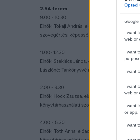
Opted 
2.54 terem
9.00 - 10.30
Google 
Elnök: Tokaji András, előadók: Gereben Ferencn
I want t
szövegértési képesség kialakulását befolyáso
web or d
I want t
11.00- 12.30
purpose
Elnök: Steklács János, előadók: Tokaji András:
Lászlóné: Tankönyvvé nyilvánítás Magyarorsz
I want 
I want t
2.00 - 3.30
web or d
Elnök: Hock Zsuzsa, előadók: Máté Mária: Ko(ó
könyvtárhasználati szokásai
I want t
or app.
4.00 - 5.30
I want t
Elnök: Tóth Anna, előadók: W. Diera Bernadett
I want t