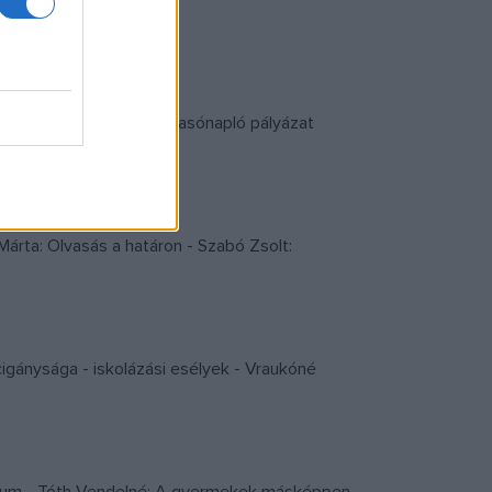
KÖNYV" - egy sikeres olvasónapló pályázat
Márta: Olvasás a határon - Szabó Zsolt:
cigánysága - iskolázási esélyek - Vraukóné