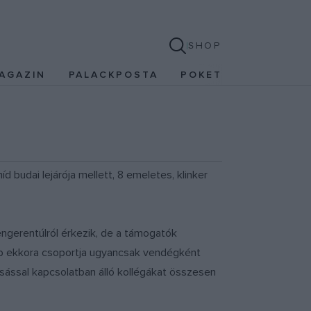
SHOP
AGAZIN
PALACKPOSTA
POKET
 budai lejárója mellett, 8 emeletes, klinker
ngerentúlról érkezik, de a támogatók
lább ekkora csoportja ugyancsak vendégként
asással kapcsolatban álló kollégákat összesen