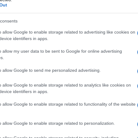
Out
consents
é: Korai nyelvfejlődési zavarok hatása az olvasási teljesítmény a
o allow Google to enable storage related to advertising like cookies on
ló tényezők - Tóth Beatrix: A szövegértés fejlesztésének elméle
evice identifiers in apps.
o allow my user data to be sent to Google for online advertising
s.
 Olvasás az információs társadalomban - Schlemmer Éva: Nemek és i
ágon
to allow Google to send me personalized advertising.
o allow Google to enable storage related to analytics like cookies on
evice identifiers in apps.
)rkép - változási tendenciák: esettanulmány - Tóth Anna: - Németh
o allow Google to enable storage related to functionality of the website
o allow Google to enable storage related to personalization.
: Középiskolások olvasási szokásai - Kamarás István: Vallásosság
o allow Google to enable storage related to security, including