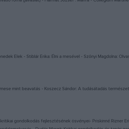
 olvasó roma (javaslat) - Harmat József : Mánfa - Collegium Mar
Benedek Elek - Stiblár Erika: Élni a mesével - Szőnyi Magdolna: Ol
ó: A mese mint beavatás - Koszecz Sándor: A tudásátadás termés
A kritikai gondolkodás fejlesztésének ösvényei- Priskinné Rizner Er