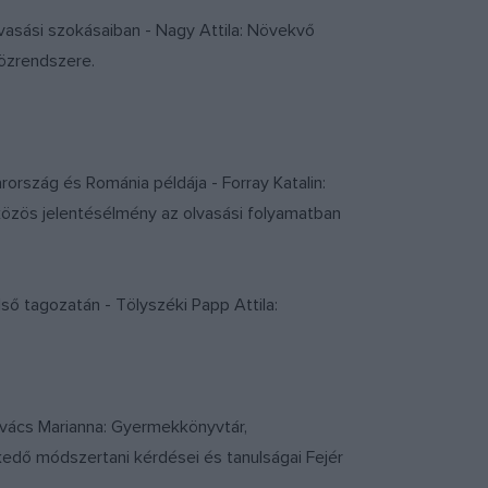
lvasási szokásaiban - Nagy Attila: Növekvő
közrendszere.
ország és Románia példája - Forray Katalin:
közös jelentésélmény az olvasási folyamatban
lső tagozatán - Tölyszéki Papp Attila:
Kovács Marianna: Gyermekkönyvtár,
edő módszertani kérdései és tanulságai Fejér