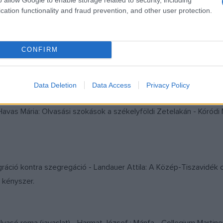
a KSH adatai alapján
cation functionality and fraud prevention, and other user protection.
CONFIRM
Az iskolai könyvtár mint híd - Harangozó Attiláné: "BARÁTUNK A 
ÁTUNK A KÖNYV" - egy sikeres olvasónapló pályázat tapasztalatai
Data Deletion
Data Access
Privacy Policy
Havas Mária: Olvasási szokások a székelyföldi Zetelakán - Kóródi 
gráció kontra szegregáció - Landauer Attila: A Közép-Tiszavidék 
 kényszer.