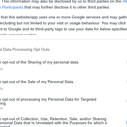
. This information may also be disclosed by us to third parties on the
IA
Participants
that may further disclose it to other third parties.
li kommunikációs készségek alakulása a romániai magyar iskolahálóz
 that this website/app uses one or more Google services and may gath
including but not limited to your visit or usage behaviour. You may click 
i magyar iskolahálózatban - Punykó Mária: Az IRKA című gyerme
 to Google and its third-party tags to use your data for below specifi
ogle consent section.
la: 100 éves a Pál utcai fiúk - Balogh Mihály: Mester és tanítvá
l Data Processing Opt Outs
kkönyvtárai, gyerekkönyvtárosai
o opt-out of the Sharing of my personal data.
In
sákné: Megtanítás stratégiája az olvasástanításban - Lovász Gab
o opt-out of the Sale of my Personal Data.
 évesek beszédészlelésének és szövegértésének vizsgálata a PI
In
to opt-out of processing my Personal Data for Targeted
ing.
In
tű és olvasólámpa - Juhászné Belle Zsuzsa: Olvasási szokások és a
o opt-out of Collection, Use, Retention, Sale, and/or Sharing
ersonal Data that Is Unrelated with the Purposes for which it
lected.