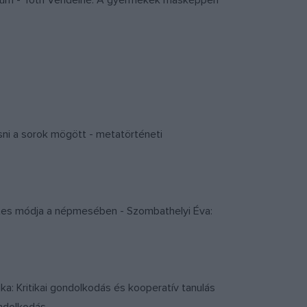
tineum - Tóth Vendelné: A gyermekek másképpen
vasni a sorok mögött - metatörténeti
zetes módja a népmesében - Szombathelyi Éva:
ika: Kritikai gondolkodás és kooperatív tanulás