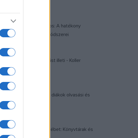
lakulására - Steklács János: A hatékony
ti háttere és korszerű módszerei
genek - ami az olvasást illeti - Koller
 Erzsébet: Középiskolai diákok olvasási és
 és olvasás - Nemes Erzsébet: Könyvtárak és