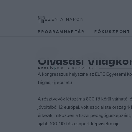
EZEN A NAPON
PROGRAMNAPTÁR
FÓKUSZPON
IRODALOM
Olvasási Világk
ARCHÍV
2006. AUGUSZTUS 3.
A kongresszus helyszíne az ELTE Egyetemi Kongre
téglás, új épület.)
A résztvevők létszáma 800 fő körül várható, é
jóvoltából 12 európai, volt szocialista ország
érkezik, miközben a hazai pedagógusképzést, a
újabb 100-110 fős csoport képviseli majd.