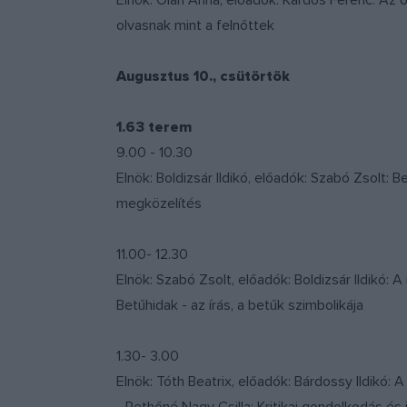
Elnök: Oláh Anna, előadók: Kardos Ferenc: Az
olvasnak mint a felnőttek
Augusztus 10., csütörtök
1.63 terem
9.00 - 10.30
Elnök: Boldizsár Ildikó, előadók: Szabó Zsolt: 
megközelítés
11.00- 12.30
Elnök: Szabó Zsolt, előadók: Boldizsár Ildik
Betűhidak - az írás, a betűk szimbolikája
1.30- 3.00
Elnök: Tóth Beatrix, előadók: Bárdossy Ildikó: 