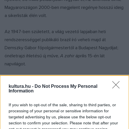
Magyarországon 2000-ben megjelent regénye hosszú ideig
a sikerlisták élén volt.
Az 1947-ben született, a világ vezető lapjaiban heti
rendszerességgel publikáló brazil író veheti majd át
Demszky Gábor főpolgármestertől a Budapest Nagydíjat;
önéletrajzi ihletésű új műve,
A zahir
április 15-én lát
napvilágot.
Zentai Péter László a sajtótájékoztatón hamisnak
kultura.hu -
Do Not Process My Personal
minősítette azoknak a cikkeknek a pesszimizmusát,
Information
amelyek
A Nagy Könyv
című olvasásnépszerűsítő program
kapcsán a sajtóban megjelentek.
If you wish to opt-out of the sale, sharing to third parties, or
processing of your personal or sensitive information for
targeted advertising by us, please use the below opt-out
Magyarország az egyik legolvasottabb és olvasottságában
section to confirm your selection. Please note that after your
az egyik legműveltebb nemzet Európában - mondta. Olyan
opt-out request is processed you may continue seeing