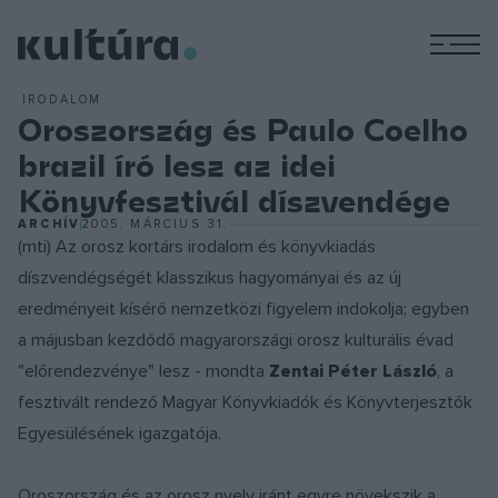
M
IRODALOM
Oroszország és Paulo Coelho
brazil író lesz az idei
Könyvfesztivál díszvendége
ARCHÍV
2005. MÁRCIUS 31.
(mti) Az orosz kortárs irodalom és könyvkiadás
díszvendégségét klasszikus hagyományai és az új
eredményeit kísérő nemzetközi figyelem indokolja; egyben
a májusban kezdődő magyarországi orosz kulturális évad
"előrendezvénye" lesz - mondta
Zentai Péter László
, a
fesztivált rendező Magyar Könyvkiadók és Könyvterjesztők
Egyesülésének igazgatója.
Oroszország és az orosz nyelv iránt egyre növekszik a