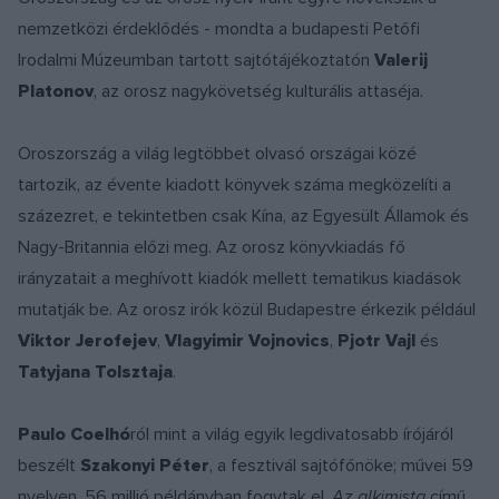
nemzetközi érdeklődés - mondta a budapesti Petőfi
Irodalmi Múzeumban tartott sajtótájékoztatón
Valerij
Platonov
, az orosz nagykövetség kulturális attaséja.
Oroszország a világ legtöbbet olvasó országai közé
tartozik, az évente kiadott könyvek száma megközelíti a
százezret, e tekintetben csak Kína, az Egyesült Államok és
Nagy-Britannia előzi meg. Az orosz könyvkiadás fő
irányzatait a meghívott kiadók mellett tematikus kiadások
mutatják be. Az orosz irók közül Budapestre érkezik például
Viktor Jerofejev
,
Vlagyimir Vojnovics
,
Pjotr Vajl
és
Tatyjana Tolsztaja
.
Paulo Coelhó
ról mint a világ egyik legdivatosabb írójáról
beszélt
Szakonyi Péter
, a fesztivál sajtófőnöke; művei 59
nyelven, 56 millió példányban fogytak el,
Az alkimista
című,