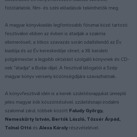
fotótárlatok, film- és színi előadások tekinthetők meg.
A magyar könyvkiadás legfontosabb fórumai közé tartozó
fesztiválon ebben az évben is átadják a szakma
elismeréseit, a titkos szavazás során odaítélendő az Év
kiadója és az Év kereskedője címet; a XII. kerületi
polgármester a legjobb oktatást szolgáló könyvnek és CD-
nek "átadja" a Budai-díjat. A fesztivál látogatói a Szép
magyar könyv verseny közönségdíjára szavazhatnak.
A könyvfesztivál idén is a kerek születésnapjukat ünneplő
jeles magyar írók köszöntésével, születésnapi irodalmi
szalonnal zárul, többek között
Faludy György,
Nemeskürty István, Bertók László, Tőzsér Árpád,
Tolnai Ottó
és
Alexa Károly
részvételével.