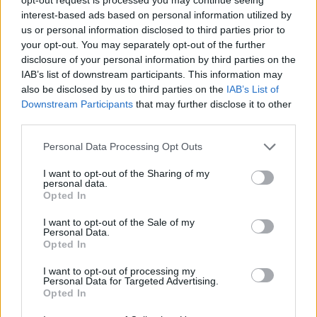
interest-based ads based on personal information utilized by
statisztikákat idézett, amelyek szerint az utóbbi húsz évben
us or personal information disclosed to third parties prior to
a rendszeresen vagy rendszertelenül olvasók aránya
your opt-out. You may separately opt-out of the further
egyaránt nőtt. Elismerte ugyanakkor, hogy valósak azok a
disclosure of your personal information by third parties on the
IAB’s list of downstream participants. This information may
keserű adatok, amelyek szerint a fiatal korosztály alig vagy
also be disclosed by us to third parties on the
IAB’s List of
rosszul olvas.
Downstream Participants
that may further disclose it to other
third parties.
Páratlannak mondta, hogy Magyarországon az eladott
Please note that this website/app uses one or more Google
Personal Data Processing Opt Outs
szépirodalmi művek aránya elérte a 16 százalékot; nemigen
services and may gather and store information including but
not limited to your visit or usage behaviour. You may click to
I want to opt-out of the Sharing of my
találni olyan európai országot, ahol ez a mutató túllépi a tíz
personal data.
grant or deny consent to Google and its third-party tags to
Opted In
százalékot. A Nobel-díjas
Kertész Imre
Sorstalanság
című
use your data for below specified purposes in below Google
regényéből 500 ezer kelt el eddig, a lakosság mintegy öt
consent section.
I want to opt-out of the Sale of my
Personal Data.
százaléka vette meg - mondta.
Opted In
I want to opt-out of processing my
Sipos Pál
, a Magyar Televízió művelődési főszerkesztője
Personal Data for Targeted Advertising.
Opted In
elmondta: a fesztivál idején, a Könyv és a szerzői jog
világnapján válik publikussá a száz kedvenc könyv listája A