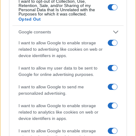
I want to opt-out of Collection, Use,
Retention, Sale, and/or Sharing of my
Nagy Könyv mozgalomban; a kongresszusi központban két
Personal Data that Is Unrelated with the
Purposes for which it was collected.
rendezvénnyel is jelen lesznek.
Opted Out
Google consents
A legjobb könyvek "listázgatása" kapcsán eloszlatta azokat
az aggodalmakat, hogy ponyva-, selejt-, másodosztályú
I want to allow Google to enable storage
related to advertising like cookies on web or
vagy éppenséggel elitművek fogják uralni a top százas
device identifiers in apps.
listát. Hozzátette, már több mint 30 ezren voksoltak
kedvenc magyar és külföldi könyvükre, és a
program
I want to allow my user data to be sent to
Google for online advertising purposes.
honlapján
négyszáznál is több izgalmas topic alakult ki
könyvekről, olvasásról.
I want to allow Google to send me
personalized advertising.
Az áprilisi könyves seregszemlén
550 magyar és külföldi
I want to allow Google to enable storage
kiadó 45 ezer kötetet
állít ki, és megközelítőleg
300 új
related to analytics like cookies on web or
címet
időzítenek a fesztiválra.
device identifiers in apps.
I want to allow Google to enable storage
Ötven külföldi, többségében európai író fogadta el a