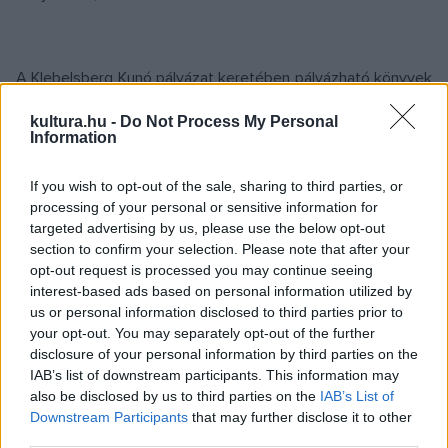
A Klebelsberg Kunó pályázat keretében pályázható könyvek
listája:
kultura.hu -
Do Not Process My Personal
1. Közmondások, 2. Szólások, 3. Retorika, 4. Szinonimák, 5.
Information
Anya ? nyelv ? csavar, 6. Találós kérdések, 7. Etimológiák, 8.
If you wish to opt-out of the sale, sharing to third parties, or
Stíluseszközök és alakzatok kislexikona, 9. Vallomások, 10.
processing of your personal or sensitive information for
Infoszótár
targeted advertising by us, please use the below opt-out
section to confirm your selection. Please note that after your
opt-out request is processed you may continue seeing
A TINTA Könyvkiadó kötelezettségvállalása:
interest-based ads based on personal information utilized by
A TINTA Könyvkiadó kötelezettséget vállal, hogy a pályázó
us or personal information disclosed to third parties prior to
intézmények által megpályázott könyvek árának felét 2,5
your opt-out. You may separately opt-out of the further
disclosure of your personal information by third parties on the
millió forint összeghatárig támogatásként átvállalja.
IAB’s list of downstream participants. This information may
also be disclosed by us to third parties on the
IAB’s List of
A pályázat érvényességi köre:
Downstream Participants
that may further disclose it to other
third parties.
A pályázaton részt vehet minden Magyarországon működő