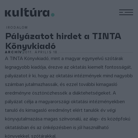
M
IRODALOM
Pályázatot hirdet a TINTA
Könyvkiadó
ARCHÍV
2011. ÁPRILIS 18.
A TINTA Könyvkiadó, mint a magyar egynyelvű szótárak
legnagyobb kiadója, érezve az oktatás kiemelt fontosságát,
pályázatot ír ki, hogy az oktatási intézmények mind nagyobb
számban jutalmazhassák, és ezzel további kimagasló
eredményre ösztönözhessék a diáktehetségeket. A
pályázat célja a magyarországi oktatási intézményekben
tanuló és kimagasló eredményt elért tanulók év végi
könyvjutalmazása magas színvonalú, az alap- és középfokú
oktatásban és az önképzésben is jól használható
könyvekkel, szótárakkal.