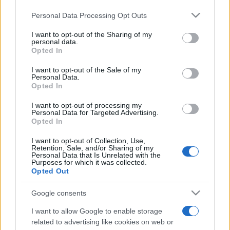
alsó- és középfokú tanintézet.
Please note that this website/app uses one or more Google
Personal Data Processing Opt Outs
services and may gather and store information including but
not limited to your visit or usage behaviour. You may click to
I want to opt-out of the Sharing of my
A pályázati kedvezmény alsó és felső határa:
personal data.
grant or deny consent to Google and its third-party tags to
Opted In
Legalább 10 000 Ft értékben könyvek beszerzése a TINTA
use your data for below specified purposes in below Google
consent section.
Könyvkiadó Ékesszólás Kiskönyvtára sorozatából. Egy
I want to opt-out of the Sale of my
Personal Data.
oktatási intézmény 10 000 és 100 000 Ft közötti
Opted In
támogatást igényelhet.
I want to opt-out of processing my
Personal Data for Targeted Advertising.
Opted In
A pályázat időtartama:
A Klebelsberg Kunó pályázati kiírásra május 20-ig nyújtható
I want to opt-out of Collection, Use,
Retention, Sale, and/or Sharing of my
be pályázat. A pályázat kiírója a határidőn túl beérkező
Personal Data that Is Unrelated with the
Purposes for which it was collected.
pályázatokat nem fogadja el.
Opted Out
Google consents
A pályázat lebonyolítása:
I want to allow Google to enable storage
A pályázaton induló oktatási intézmény a pályázatba bevont
related to advertising like cookies on web or
könyvek közül az arra rendszeresített pályázati űrlapon