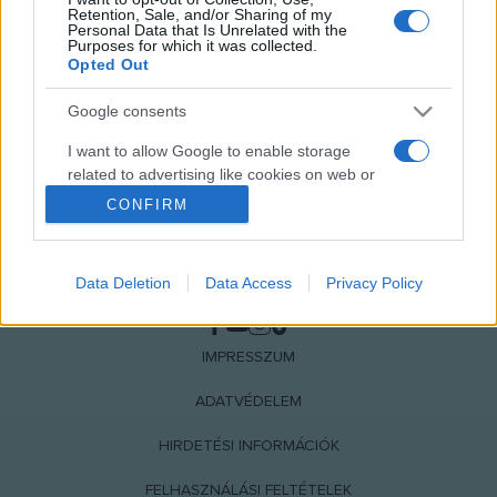
Retention, Sale, and/or Sharing of my
Personal Data that Is Unrelated with the
Purposes for which it was collected.
Opted Out
Google consents
I want to allow Google to enable storage
related to advertising like cookies on web or
device identifiers in apps.
CONFIRM
I want to allow my user data to be sent to
Google for online advertising purposes.
Data Deletion
Data Access
Privacy Policy
NÉPI
I want to allow Google to send me
personalized advertising.
IMPRESSZUM
I want to allow Google to enable storage
ADATVÉDELEM
related to analytics like cookies on web or
device identifiers in apps.
HIRDETÉSI INFORMÁCIÓK
I want to allow Google to enable storage
FELHASZNÁLÁSI FELTÉTELEK
related to functionality of the website or app.