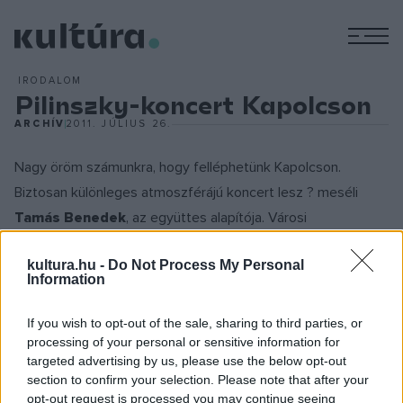
M
IRODALOM
Pilinszky-koncert Kapolcson
ARCHÍV
2011. JÚLIUS 26.
Nagy öröm számunkra, hogy felléphetünk Kapolcson.
Biztosan különleges atmoszférájú koncert lesz ? meséli
Tamás Benedek
, az együttes alapítója. Városi
koncerteknél általában kell egy-két dal, mire a közönség
kultura.hu -
Do Not Process My Personal
kizökken az online világból, kíváncsi vagyok, Kapolcson
Information
milyen világ vár ránk. Remélem, jó időnk lesz- tette hozzá.
If you wish to opt-out of the sale, sharing to third parties, or
processing of your personal or sensitive information for
Tamás Benedek és társai középkori dallamokkal szólaltatják
targeted advertising by us, please use the below opt-out
meg Pilinszky János szövegvilágát, és így látják el új
section to confirm your selection. Please note that after your
értelmezési horizontokkal, mesebeli hangszerek
opt-out request is processed you may continue seeing