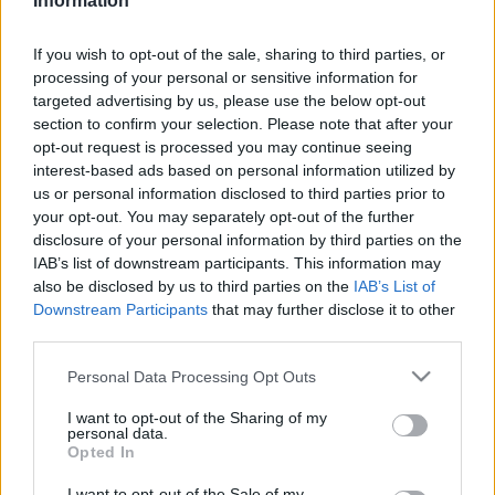
Information
rettegéssel vegyes érzelmekkel" kezd neki a feladatnak,
mivel egyrészt alig várja, hogy hozzákezdjen az íráshoz,
If you wish to opt-out of the sale, sharing to third parties, or
processing of your personal or sensitive information for
másrészt azonban "az egésznek vége lesz, és nemigen
targeted advertising by us, please use the below opt-out
tudom elképzelni az életet Harry nélkül".
section to confirm your selection. Please note that after your
opt-out request is processed you may continue seeing
interest-based ads based on personal information utilized by
J.K. Rowling
talányos utalást tesz ugyanakkor arra, hogy
us or personal information disclosed to third parties prior to
esetleg nem derül minden rejtélyre fény a hetedik Potter
your opt-out. You may separately opt-out of the further
végén sem. Mint írja, alig várja, hogy elmesélhesse a sztori
disclosure of your personal information by third parties on the
IAB’s list of downstream participants. This information may
utolsó részét, és megválaszoljon minden kérdést, de "vajon
also be disclosed by us to third parties on the
IAB’s List of
meg fogom-e válaszolni valaha is az összes kérdést?
Downstream Participants
that may further disclose it to other
Törekedjünk mindenesetre a legtöbb kérdés
third parties.
(megválaszolására)".
Please note that this website/app uses one or more Google
Personal Data Processing Opt Outs
services and may gather and store information including but
not limited to your visit or usage behaviour. You may click to
I want to opt-out of the Sharing of my
Rowling az új mű címét az üzenetben nem jelenti be
personal data.
grant or deny consent to Google and its third-party tags to
Opted In
egyértelműen, de a sorozathoz hasonlóan meglehetősen
use your data for below specified purposes in below Google
misztikus, kísértetiesen suhogó széllel, távoli
consent section.
I want to opt-out of the Sale of my