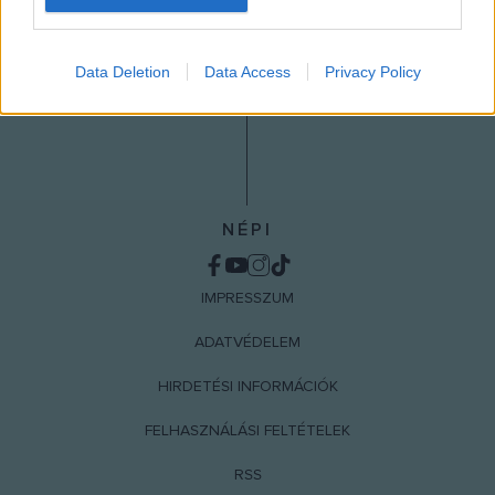
I want to allow Google to enable storage
related to analytics like cookies on web or
Data Deletion
Data Access
Privacy Policy
device identifiers in apps.
I want to allow Google to enable storage
related to functionality of the website or app.
I want to allow Google to enable storage
related to personalization.
NÉPI
I want to allow Google to enable storage
related to security, including authentication
IMPRESSZUM
functionality and fraud prevention, and other
user protection.
ADATVÉDELEM
HIRDETÉSI INFORMÁCIÓK
FELHASZNÁLÁSI FELTÉTELEK
RSS