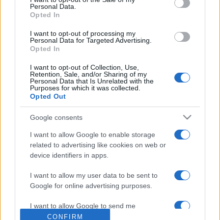
Personal Data.
kutyaugatással borzongatóbbá tett honlap "Pletykák" című
Opted In
rovatában szerepel az a kitétel, hogy a hetedik a Harry
I want to opt-out of processing my
Potter and the Pyramids of Furmat címet viseli majd.
Personal Data for Targeted Advertising.
Opted In
Az 1997-ben indult regényfolyam nemcsak irodalmi, de
I want to opt-out of Collection, Use,
Retention, Sale, and/or Sharing of my
fenomenális anyagi siker is: különböző becslések szerint a
Personal Data that Is Unrelated with the
Purposes for which it was collected.
hatvan nyelven, összesen 300 millió példányban eladott
Opted Out
eddigi hat könyv és a négy film 500 millió fontos (185
Google consents
milliárd forint) vagyont eredményezett. Ha az adat helytálló,
J.K. Rowling ezzel messze megelőzi II. Erzsébet királynőt is,
I want to allow Google to enable storage
related to advertising like cookies on web or
akinek személyes vagyonát 250 millió fontra teszik.
device identifiers in apps.
I want to allow my user data to be sent to
Google for online advertising purposes.
MEGOSZTÁS
I want to allow Google to send me
personalized advertising.
CONFIRM