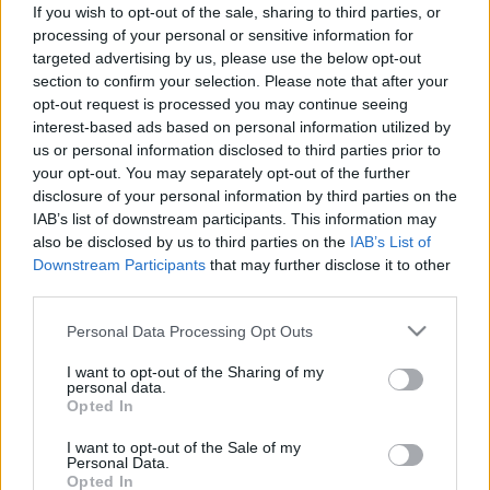
If you wish to opt-out of the sale, sharing to third parties, or
processing of your personal or sensitive information for
Az eredeti kiírástól eltérően nem hatan, hanem tízen kaptak
targeted advertising by us, please use the below opt-out
section to confirm your selection. Please note that after your
jutalmat, mivel a pályamunkák mind számbelileg, mind
opt-out request is processed you may continue seeing
színvonalukban felülmúltak minden várakozást Százezer
interest-based ads based on personal information utilized by
forintos különdíjat Czegő Zoltán, Tar Károly és Kabdebó
us or personal information disclosed to third parties prior to
your opt-out. You may separately opt-out of the further
Tamás kapott. 1666 dolláros különdíjban négyen
disclosure of your personal information by third parties on the
részesültek: Bencze Erika, Halász Margit, Siklósi Horváth
IAB’s list of downstream participants. This information may
Klára és Ircsik Vilmos.
also be disclosed by us to third parties on the
IAB’s List of
Downstream Participants
that may further disclose it to other
third parties.
Böszörményi Zoltán
nak, a volt üzletembernek, az Irodalmi
Please note that this website/app uses one or more Google
Personal Data Processing Opt Outs
Jelen kiadójának nem ez az első nagyvonalú mecénási
services and may gather and store information including but
tevékenysége. A közelmúltban novella- és riportpályázatot
not limited to your visit or usage behaviour. You may click to
I want to opt-out of the Sharing of my
personal data.
is hirdetett, majd 2003-ban könyvkiadót alapított Aradon,
grant or deny consent to Google and its third-party tags to
Opted In
use your data for below specified purposes in below Google
amely közlési lehetőséget biztosít a kortárs magyar nyelvű
consent section.
I want to opt-out of the Sale of my
irodalomnak.
Personal Data.
Opted In