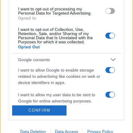
A regénypályázatra a világ minden tájáról érkeztek művek,
I want to opt-out of processing my
Personal Data for Targeted Advertising.
Erdélytől Szerbiáig, az USA-tól Svájcig, Írországtól Ukrajnáig,
Opted In
Svédországtól Szlovákiáig.
I want to opt-out of Collection, Use,
Retention, Sale, and/or Sharing of my
Personal Data that Is Unrelated with the
A Nyugati téri könyvesházban tartott díjátadáson
Faludy
Purposes for which it was collected.
Opted Out
György
ről is megemlékeztek a jelenlévők. A költő az
Irodalmi Jelen főmunkatársa volt.
Google consents
I want to allow Google to enable storage
related to advertising like cookies on web or
MEGOSZTÁS
device identifiers in apps.
I want to allow my user data to be sent to
Google for online advertising purposes.
CONFIRM
I want to allow Google to send me
personalized advertising.
Data Deletion
Data Access
Privacy Policy
I want to allow Google to enable storage