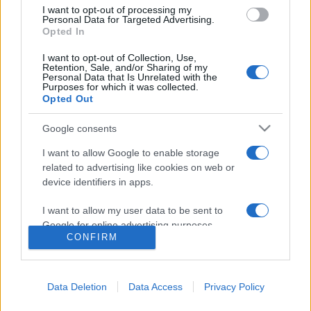
közönség is felfedezett addig elhallgatott írókat. Úgy
I want to opt-out of processing my
Personal Data for Targeted Advertising.
fogalmaztak: a tokaji írótábor tanácskozásán mégis azzal
Opted In
szembesültek, hogy a feltáró munka az elején tart.
I want to opt-out of Collection, Use,
Hozzátették: "a diktatúra első, majd további évtizedei
Retention, Sale, and/or Sharing of my
Personal Data that Is Unrelated with the
kártevéseinek sokféle módozatára csak módszeres,
Purposes for which it was collected.
Opted Out
őszinte és közös erőfeszítéssel deríthetünk fényt, mi, írók,
irodalmárok".
Google consents
I want to allow Google to enable storage
MEGOSZTÁS
related to advertising like cookies on web or
device identifiers in apps.
I want to allow my user data to be sent to
Google for online advertising purposes.
CONFIRM
I want to allow Google to send me
personalized advertising.
Data Deletion
Data Access
Privacy Policy
I want to allow Google to enable storage