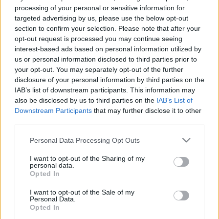
amely az irodalmi kánonok alakulásának politikai
processing of your personal or sensitive information for
befolyásolására és különösen a kánonok egységesítésére
targeted advertising by us, please use the below opt-out
section to confirm your selection. Please note that after your
irányul".
opt-out request is processed you may continue seeing
interest-based ads based on personal information utilized by
us or personal information disclosed to third parties prior to
your opt-out. You may separately opt-out of the further
Mint írták, a tokaji írótábor idei tanácskozásának célja a
disclosure of your personal information by third parties on the
kommunista diktatúra 1945-1965 közötti időszakában
IAB’s list of downstream participants. This information may
"elhallgatatott, eltagadott írók visszaemelése volt az
also be disclosed by us to third parties on the
IAB’s List of
Downstream Participants
that may further disclose it to other
irodalmi köztudatba", mert "nem kaphatunk valós képet az
third parties.
elmúlt évszázad magyar szellemi folyamatairól, ha e
Please note that this website/app uses one or more Google
folyamatok meghatározó résztvevőinek jelentős részét
Personal Data Processing Opt Outs
services and may gather and store information including but
továbbra is tabunak tekintjük, könyveik egykori bezúzása
not limited to your visit or usage behaviour. You may click to
I want to opt-out of the Sharing of my
personal data.
után az emlékezetünkből is kitörüljük őket".
grant or deny consent to Google and its third-party tags to
Opted In
use your data for below specified purposes in below Google
consent section.
I want to opt-out of the Sale of my
Emlékeztettek arra: 1990 után megindult az irodalmi
Personal Data.
Opted In
kánonok kiegészítése, és az utóbbi években az olvasó