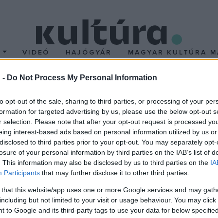
T
VIDEÓ
HAJÓGYÁR
MAGYAR KULTÚRA M
 -
Do Not Process My Personal Information
ja az Adenauer irodalmi
to opt-out of the sale, sharing to third parties, or processing of your per
formation for targeted advertising by us, please use the below opt-out s
 a 88 éves
Rübner
a kultúrák, nyelvek és irodalmak közti híd építé
r selection. Please note that after your opt-out request is processed y
eing interest-based ads based on personal information utilized by us or
10-én Weimarban adják át.
disclosed to third parties prior to your opt-out. You may separately opt-
losure of your personal information by third parties on the IAB’s list of
. This information may also be disclosed by us to third parties on the
IA
Participants
that may further disclose it to other third parties.
i üldözés elől menekülve családjával 1941-ben az akkori Paleszti
 that this website/app uses one or more Google services and may gath
including but not limited to your visit or usage behaviour. You may click 
 to Google and its third-party tags to use your data for below specifi