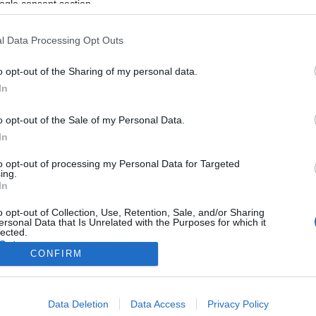
gok, a szabadság és a béke ügyvédei" ? mondta el
Hans-Gert Pöt
ogle consent section.
 az irodalmi díjat olyan íróknak, akik a szabadságért küzdöttek. A
l Data Processing Opt Outs
we Tellkamp és Arno Geiger.
o opt-out of the Sharing of my personal data.
In
o opt-out of the Sale of my Personal Data.
In
to opt-out of processing my Personal Data for Targeted
ing.
In
o opt-out of Collection, Use, Retention, Sale, and/or Sharing
ersonal Data that Is Unrelated with the Purposes for which it
lected.
Out
CONFIRM
consents
Data Deletion
Data Access
Privacy Policy
o allow Google to enable storage related to advertising like cookies on