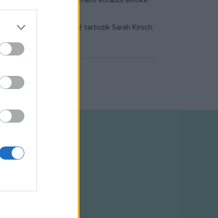
tering
, az Európai Parlament korábbi elnöke.
z eddigi díjazottak közé tartozik Sarah Kirsch,