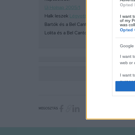
Opted 
Új Holnap 2005/1
Halk leszek
Légyott
I want t
of my P
Bartók és a Bel Canto
Légyott
was col
Opted 
Lolita és a Bel Canto
Légyott
Google 
I want t
web or d
I want t
purpose
I want 
I want t
MEGOSZTÁS
web or d
I want t
or app.