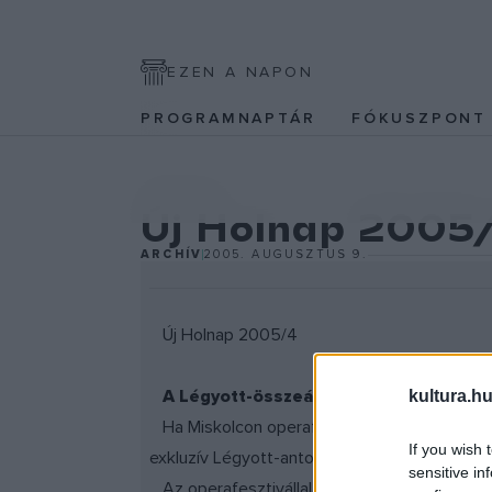
EZEN A NAPON
PROGRAMNAPTÁR
FÓKUSZPON
IRODALOM
Új Holnap 2005
ARCHÍV
2005. AUGUSZTUS 9.
Új Holnap 2005/4
A Légyott-összeállításról
kultura.hu
Ha Miskolcon operafesztivál, akkor a fesztiv
If you wish 
exkluzív Légyott-antológiák műveiből kezdet
sensitive in
Az operafesztivállal egyidős Légyott-est teh