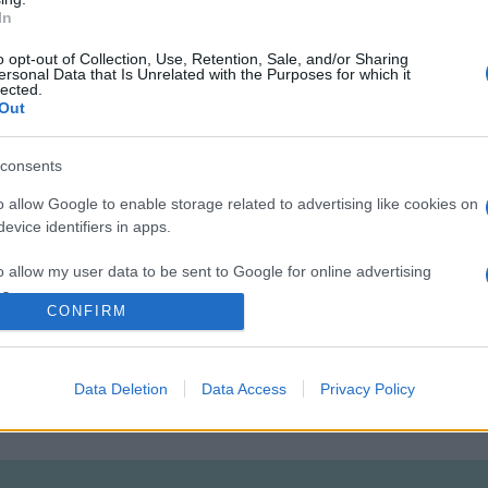
In
o opt-out of Collection, Use, Retention, Sale, and/or Sharing
ersonal Data that Is Unrelated with the Purposes for which it
lected.
Out
consents
o allow Google to enable storage related to advertising like cookies on
evice identifiers in apps.
o allow my user data to be sent to Google for online advertising
s.
CONFIRM
to allow Google to send me personalized advertising.
Data Deletion
Data Access
Privacy Policy
o allow Google to enable storage related to analytics like cookies on
evice identifiers in apps.
o allow Google to enable storage related to functionality of the website