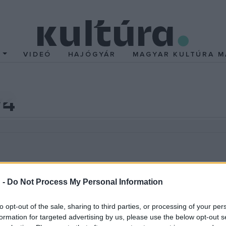
T
VIDEÓ
HAJÓGYÁR
MAGYAR KULTÚRA M
/4
 -
Do Not Process My Personal Information
álon és az Új Holnapban: Légyott. Lapunk a "Bartók +" irodalmi 
to opt-out of the sale, sharing to third parties, or processing of your per
től fogva rendszeresen közöl válogatást.
formation for targeted advertising by us, please use the below opt-out s
át az élő, az eleven antológia, ahol a Déryné-kertben évről-évr