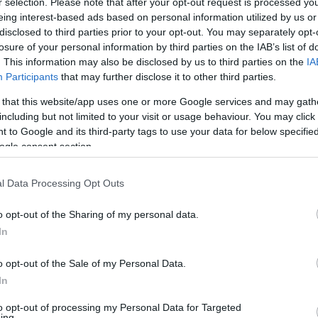
r selection. Please note that after your opt-out request is processed y
g a "Bartók +"-randevúk; az Új Holnapos Légyottok pedig a(z al
eing interest-based ads based on personal information utilized by us or
disclosed to third parties prior to your opt-out. You may separately opt-
ovább-híresztelői": rendre szemelvényt nyújtanak a beérkező m
losure of your personal information by third parties on the IAB’s list of
g máig egyetlen e-mail art antológia-sorozata szerkesztőjének 
. This information may also be disclosed by us to third parties on the
IA
4-ben Bartók+Csajkovszkij személyeit ill. teremtett hőseiket üd
Participants
that may further disclose it to other third parties.
rtók művein túl Bellini, Donizetti és Rossini szerzeményeit élvez
 that this website/app uses one or more Google services and may gath
including but not limited to your visit or usage behaviour. You may click 
 to Google and its third-party tags to use your data for below specifi
1-én, kedden este tíz órára a Miskolci Nemzeti Színház Déryné-ke
ogle consent section.
ilyen nemű, nemzetiségű, hány éves, esetleg épp Rossini, Donizet
roltak valamely operahősének híres vagy hírtelen leszármazottjaké
l Data Processing Opt Outs
zelt randevújáról, amennyit érdemesnek tartasz elmondani róla."
o opt-out of the Sharing of my personal data.
agu László, Balogh Robert, Berka Attila, Debreczeny György, Esze
In
Magolcsay Nagy Gábor, Magyari Barna, Nagy Zsuka, Nemes Zoltán Má
r, Székelyhidi Zsolt, Szénási Miklós és Turczi István írásai melle
o opt-out of the Sale of my Personal Data.
Susanna Lakner és Kováts Borbála képeit közöljük.
In
to opt-out of processing my Personal Data for Targeted
ing.