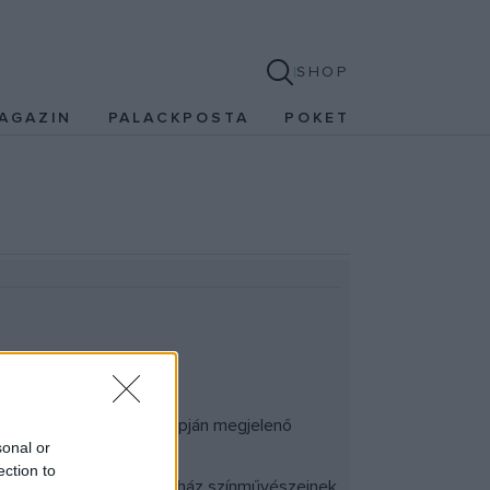
SHOP
AGAZIN
PALACKPOSTA
POKET
kísérőrendezvényeinek napján megjelenő
sonal or
ection to
e a Miskolci Nemzeti Színház színművészeinek