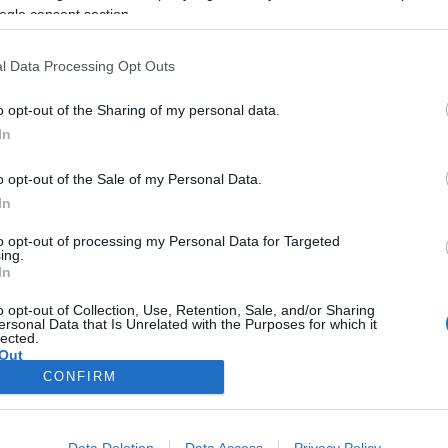
Esti Kornél esete az özvegyasszonnyal és vita), Novellaelemző pá
ogle consent section.
l Data Processing Opt Outs
o opt-out of the Sharing of my personal data.
In
o opt-out of the Sale of my Personal Data.
In
to opt-out of processing my Personal Data for Targeted
ing.
In
o opt-out of Collection, Use, Retention, Sale, and/or Sharing
ersonal Data that Is Unrelated with the Purposes for which it
lected.
Out
CONFIRM
consents
o allow Google to enable storage related to advertising like cookies on
Data Deletion
Data Access
Privacy Policy