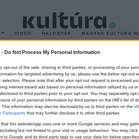
T
VIDEÓ
HAJÓGYÁR
MAGYAR KULTÚRA M
 -
Do Not Process My Personal Information
to opt-out of the sale, sharing to third parties, or processing of your per
formation for targeted advertising by us, please use the below opt-out s
i, hallgatói, fiatal oktatói online kortárs irodalmi lapot alapította
r selection. Please note that after your opt-out request is processed y
ta utca 4., Szabó Ervin Könyvtár bejáratával szemben), december 
eing interest-based ads based on personal information utilized by us or
disclosed to third parties prior to your opt-out. You may separately opt-
 Havasi Attila, Spirnyák Balázs, Tolvaj Zoltán, Vincze Anna
.
losure of your personal information by third parties on the IAB’s list of
. This information may also be disclosed by us to third parties on the
IA
X ? kritika; nautilus ? próza; vers vagy te is ? vers; pólus? műfor
Participants
that may further disclose it to other third parties.
rás, Borbáth Péter, Dósa Eszter, Jeney Zoltán, Kránicz Gá
 that this website/app uses one or more Google services and may gath
including but not limited to your visit or usage behaviour. You may click 
 to Google and its third-party tags to use your data for below specifi