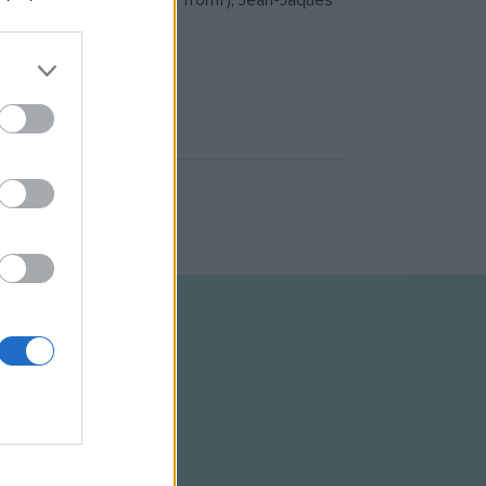
lyázat (Móricz Zsigmond: Tromf), Jean-Jaques