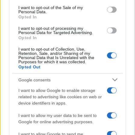
szerzőjeként is szerepelt a könyvhéten. A kolozsvári
consent section.
I want to opt-out of the Sale of my
Koinónia Kiadónál megjelent Víg Toportyán című
Personal Data.
Opted In
gyermekverskötetét dedikálta. A könyvünnep egyik
közkedvelt hagyományos kiadványában, a Magvető Kiadó
I want to opt-out of processing my
Personal Data for Targeted Advertising.
Szép Versek 2005 című antológiájában is találkozhatunk
Opted In
verseivel. Olvasóinknak is bemutatunk egyet. ( nk )
I want to opt-out of Collection, Use,
Népujság - Marosvásárhely
Retention, Sale, and/or Sharing of my
Personal Data that Is Unrelated with the
Purposes for which it was collected.
Opted Out
Kapcsolódó:
Kovács András Ferenc
Google consents
Kovács András Ferenc és Vida Gábor Gergyóban
I want to allow Google to enable storage
related to advertising like cookies on web or
device identifiers in apps.
I want to allow my user data to be sent to
Google for online advertising purposes.
I want to allow Google to send me