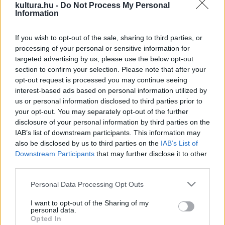
az Írók Boltjában zajlott le a díjátadás. Kovács András
kultura.hu -
Do Not Process My Personal
Information
Ferenc a tizenharmadik, erdélyiként az első, aki átvehette
ezt a kitüntetést.
If you wish to opt-out of the sale, sharing to third parties, or
A népszerű könyvesüzlet "Üveggolyó rend"-jének
processing of your personal or sensitive information for
rangját leginkább az eddigi díjazottak névsorával tudjuk
targeted advertising by us, please use the below opt-out
section to confirm your selection. Please note that after your
érzékeltetni.
opt-out request is processed you may continue seeing
1993-tól, mióta a bolt munkatársai egy-egy kortárs
interest-based ads based on personal information utilized by
irodalmi személyiségnek adományozzák az Üveggolyót
us or personal information disclosed to third parties prior to
your opt-out. You may separately opt-out of the further
munkássága, irodalmi tevékenysége és az üzlet
disclosure of your personal information by third parties on the
dolgozóival kialakult bensőséges kapcsolata
IAB’s list of downstream participants. This information may
elismeréseként, Mándy Iván, Mészöly Miklós, Balassa
also be disclosed by us to third parties on the
IAB’s List of
Downstream Participants
that may further disclose it to other
Péter, Parti Nagy Lajos, Tandori Dezső, Petri György,
third parties.
Györe Balázs, Szilágyi Ákos, Göncz Árpád, Keresztury
Please note that this website/app uses one or more Google
Tibor, Balla Zsófia és Esterházy Péter került a
Personal Data Processing Opt Outs
services and may gather and store information including but
kiválasztottak közé. Gratulálunk KAF-nak.
not limited to your visit or usage behaviour. You may click to
I want to opt-out of the Sharing of my
personal data.
Tegyük hozzá, hogy természetesen idei kötet
grant or deny consent to Google and its third-party tags to
Opted In
use your data for below specified purposes in below Google