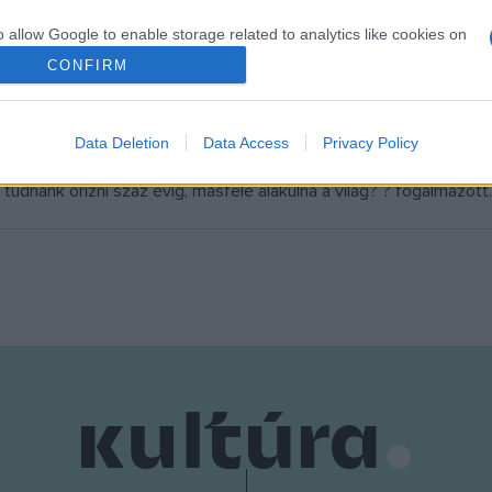
yi Vilmos
,
Csepeli György
és
Moldova György
is várta olvas
o allow Google to enable storage related to analytics like cookies on
ázson vehettek részt a látogatók az egyik új könyvükhöz kapcsoló
evice identifiers in apps.
CONFIRM
zetője hangsúlyozta, hogy a könyvhét hangulatában utánozhatatla
o allow Google to enable storage related to functionality of the website
ékötete és
Vári Attila
Súrlott Grádics
című novellás kötete is jól
Data Deletion
Data Access
Privacy Policy
ezvényen - idézte fel -, de időnként az történik vele is, mint a té
o allow Google to enable storage related to personalization.
dnánk őrizni száz évig, másfele alakulna a világ? ? fogalmazott.
o allow Google to enable storage related to security, including
cation functionality and fraud prevention, and other user protection.