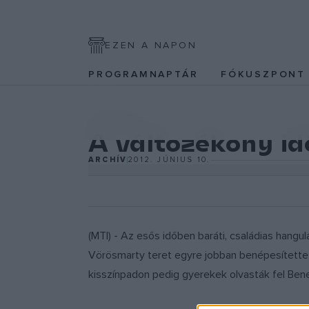
EZEN A NAPON
PROGRAMNAPTÁR
FÓKUSZPON
IRODALOM
A változékony idő
ARCHÍV
2012. JÚNIUS 10.
(MTI) - Az esős időben baráti, családias hangu
Vörösmarty teret egyre jobban benépesítette a
kisszínpadon pedig gyerekek olvasták fel Ben