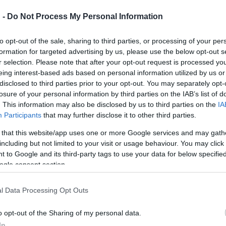
 -
Do Not Process My Personal Information
nök-vezérigazgatója, a Magyar Könyvkiadók és Könyvterjesztők E
féltek az esőtől, de végül az is megkegyelmezett a rendezvénynek
to opt-out of the sale, sharing to third parties, or processing of your per
formation for targeted advertising by us, please use the below opt-out s
ető kiadói csoportról szólva elmondta, úgy tűnik, hogy számukra
r selection. Please note that after your opt-out request is processed y
eing interest-based ads based on personal information utilized by us or
okan vesznek részt. Szakmai szempontból is fontos és forgalmi sz
disclosed to third parties prior to your opt-out. You may separately opt-
losure of your personal information by third parties on the IAB’s list of
. This information may also be disclosed by us to third parties on the
IA
Participants
that may further disclose it to other third parties.
e, a Kossuth-díjas költő, író több órán keresztül dedikált. A 84 
 iránt, ez jó érzéssel töltötte el. Örömmel fogadta a látogatókat
 that this website/app uses one or more Google services and may gath
including but not limited to your visit or usage behaviour. You may click 
te és meghatotta, hogy egy olvasója az 1949-ben kiadott első vers
 to Google and its third-party tags to use your data for below specifi
ogle consent section.
udarcok
című kötetének új, bővített kiadását és a tavaly megjele
l Data Processing Opt Outs
nnak, hogy a hőség vagy az eső ellenére is eljönnek az emberek a
o opt-out of the Sharing of my personal data.
i kapcsolat az olvasókkal. Hét kötete jelent meg magyarul és jó
In