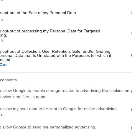
o opt-out of the Sale of my Personal Data.
asz a nádtengeren
című gyerekkönyvét dedikáló
Berg Judit
szi
In
a műveit az olvasóknak. A Pagony Kiadónál színészekkel együtt ír
to opt-out of processing my Personal Data for Targeted
eten
című színdarabja. ?Azt remélem, hogy a gyerekek megtanuln
ing.
In
vélregényt is tervez a Ruminiből, de újabb színmű is várható az eg
o opt-out of Collection, Use, Retention, Sale, and/or Sharing
ersonal Data that Is Unrelated with the Purposes for which it
er
ugyancsak pozitív tapasztalatokról számolt be. Úgy értékelte, h
lected.
Out
k. Sorozataik új részei ? a
Rumini
, a
Bogyó
és
Babóca
, a
Boribo
ronika
könyveinek dedikálásáért hosszú sorok álltak.
consents
o allow Google to enable storage related to advertising like cookies on
yelvész, műfordító, aki elmondta: a
Szép versek
és az
Édes haz
evice identifiers in apps.
gvető Kiadó gondozza. ?Ha az ember egy faluban él, akkor a búcsúb
a közösségnek a része? ? indokolta, hogy miért fontos számára a 
o allow my user data to be sent to Google for online advertising
s.
től egy üres szobáig - Negyven írás a művészetről
című kötetét 
to allow Google to send me personalized advertising.