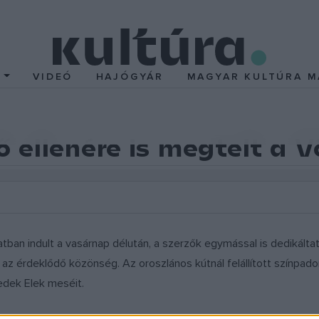
T
VIDEÓ
HAJÓGYÁR
MAGYAR KULTÚRA M
 ellenére is megtelt a 
latban indult a vasárnap délután, a szerzők egymással is dedikálta
z érdeklődő közönség. Az oroszlános kútnál felállított színpado
edek Elek meséit.