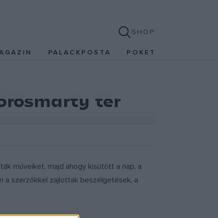
SHOP
AGAZIN
PALACKPOSTA
POKET
Vörösmarty tér
tták műveiket, majd ahogy kisütött a nap, a
n a szerzőkkel zajlottak beszélgetések, a