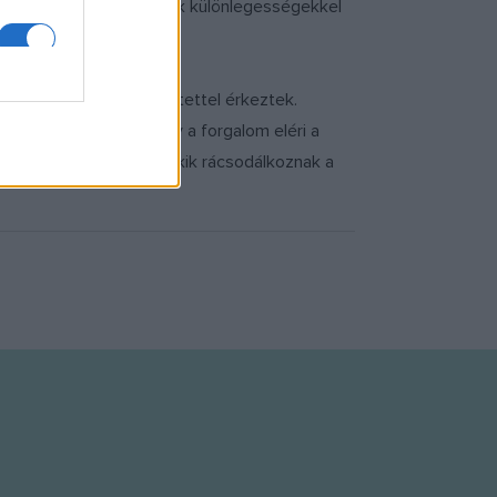
óit a standoknál. A kiadók különlegességekkel
dóan.
n. Mint mondta, négy kötettel érkeztek.
 fogyott, és reméli, hogy a forgalom eléri a
ren tolongó turistákkal, akik rácsodálkoznak a