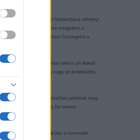
ntén arról beszélt, milyen fantasztikus élményt
t alá, ugyanis a könyvhétre megjelent a
ak drámát olvasni. Szeretem feszegetni a
érhős kalandjairól.
ogy a tavalyihoz hasonlóan idén is jól alakult
n
- biztos sikerek, mindig nagy az érdeklődés
ám
című gyűjteményes kötetben jelentek meg
a el kell menni, akkor is, ha semmi
könyvheti részvétel.
dedikálta,
Bőthe Csaba
Üdv a harmadik