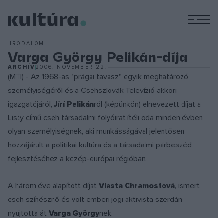
M
IRODALOM
Varga György Pelikán-díja
ARCHÍV
2006. NOVEMBER 22.
(MTI) - Az 1968-as "prágai tavasz" egyik meghatározó
személyiségéről és a Csehszlovák Televízió akkori
igazgatójáról,
Jírí Pelikán
ról (képünkön) elnevezett díjat a
Listy című cseh társadalmi folyóirat ítéli oda minden évben
olyan személyiségnek, aki munkásságával jelentősen
hozzájárult a politikai kultúra és a társadalmi párbeszéd
fejlesztéséhez a közép-európai régióban.
A három éve alapított díjat
Vlasta Chramostová
, ismert
cseh színésznő és volt emberi jogi aktivista szerdán
nyújtotta át
Varga György
nek.