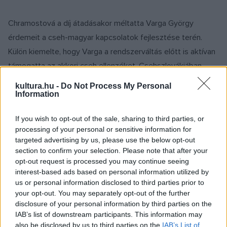
Chramostová a díj átadásakor méltatta Varga György
érdemeit a cseh-magyar kapcsolatok fejlesztése terén.
Külön kiemelte, hogy Varga a rendszerváltás előtt is aktívan
támogatta az akkori cseh ellenzéket, Csehszlovákiában
betiltott könyveket és folyóiratokat juttatott el hozzájuk
kultura.hu -
Do Not Process My Personal
Magyarországon keresztül külföldről.
Information
If you wish to opt-out of the sale, sharing to third parties, or
A kitüntetettnek lehetősége van arra, hogy a Listy
processing of your personal or sensitive information for
szerkesztőségének költségére egy hónapra egy fiatal
targeted advertising by us, please use the below opt-out
művészt, újságírót vagy kutatót küldjön Csehországba. A
section to confirm your selection. Please note that after your
opt-out request is processed you may continue seeing
díjjal Varga egy domborművet is kapott, amelyet
Pavel
interest-based ads based on personal information utilized by
Herynek,
neves cseh ékszerész készített.
us or personal information disclosed to third parties prior to
your opt-out. You may separately opt-out of the further
disclosure of your personal information by third parties on the
A Listy egyik szerkesztője,
Tomás Tichák
elmondta: a
IAB’s list of downstream participants. This information may
Pelikán-díjat évente olyan személyiségnek adományozzák,
also be disclosed by us to third parties on the
IAB’s List of