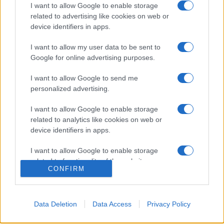
I want to allow Google to enable storage
magyarításán dolgozik.
related to advertising like cookies on web or
device identifiers in apps.
A Listy-t Jirí Pelikán alapította 1971-ben, római emigrációban.
I want to allow my user data to be sent to
A folyóirat, amely a volt csehszlovák emigráció egyik
Google for online advertising purposes.
legszínvonalasabb szellemi termékének számított, a
rendszerváltás után visszatért Prágába. Jirí Pelikán
I want to allow Google to send me
personalized advertising.
Olmützben született, s ezért a róla elnevezett díjat is ebben
a nagy történelmi hagyományokkal rendelkező morva
I want to allow Google to enable storage
related to analytics like cookies on web or
városban adják át.
device identifiers in apps.
A Pelikán-díjat első ízben 2004-ben ítélték oda, akkor
I want to allow Google to enable storage
related to functionality of the website or app.
Tadeusz Mazowiecki
volt lengyel miniszterelnököt és
CONFIRM
publicistát tüntették ki vele, míg 2005-ben
Alena
I want to allow Google to enable storage
Wagnerová
író és műfordító kapta.
related to personalization.
Data Deletion
Data Access
Privacy Policy
I want to allow Google to enable storage
related to security, including authentication