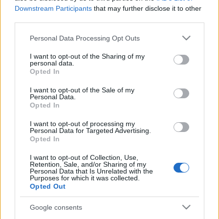
aki képes volt a maga korában szembe fordulni az árral, a
Downstream Participants
that may further disclose it to other
third parties.
napi kultúrpolitikával és sokat tett a visegrádi országok
közti kapcsolatokért.
Please note that this website/app uses one or more Google
Personal Data Processing Opt Outs
services and may gather and store information including but
not limited to your visit or usage behaviour. You may click to
I want to opt-out of the Sharing of my
"Varga még 1989 előtt jelentősen hozzájárult a
personal data.
grant or deny consent to Google and its third-party tags to
Opted In
Csehszlovákiában betiltott cseh énekesek budapesti
use your data for below specified purposes in below Google
consent section.
fellépésének megszervezéséhez. Ez volt a vasfüggöny
I want to opt-out of the Sale of my
Personal Data.
egyik első megnyitása" - hangsúlyozta Tichák.
Opted In
I want to opt-out of processing my
Personal Data for Targeted Advertising.
Varga György műfordítóként és diplomataként is nagyon jól
Opted In
ismert Csehországban. Az 1989-es rendszerváltás után ő
I want to opt-out of Collection, Use,
volt Magyarország első csehszlovákiai nagykövete, majd
Retention, Sale, and/or Sharing of my
Personal Data that Is Unrelated with the
később, az önálló Csehország és Szlovákia megalakulása
Purposes for which it was collected.
után kassai főkonzulként tevékenykedett. Jelenleg a Prágai
Opted Out
Magyar Kulturális Központ igazgatója, műfordítóként pedig
Google consents
Václav Havel Kérem, röviden című önéletrajzi kötetének