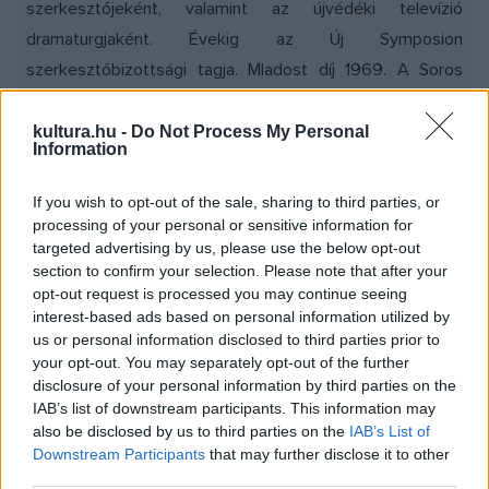
szerkesztőjeként, valamint az újvédéki televízió
dramaturgjaként. Évekig az Új Symposion
szerkesztőbizottsági tagja. Mladost díj 1969. A Soros
Alapítvány Ady Endre-díja 1993. Szabad Sajtó díj 1994.
Déry Tibor-díj 1995. A Köztársasági Elnök Aranyérme
kultura.hu -
Do Not Process My Personal
Information
2000. A Jelenkor Kiadó Könyvdíja 2000. Év Könyve-díj
2001. Füst Milán-díj 2003.
If you wish to opt-out of the sale, sharing to third parties, or
processing of your personal or sensitive information for
targeted advertising by us, please use the below opt-out
section to confirm your selection. Please note that after your
Amikor hírt vettem Pulitzer-díjáról azonnal az jutott
opt-out request is processed you may continue seeing
eszembe, hogy a szakma a korszak egyetlen magyar
interest-based ads based on personal information utilized by
us or personal information disclosed to third parties prior to
haditudósítóját tünteti ki. Nem bántó a gondolat?
your opt-out. You may separately opt-out of the further
disclosure of your personal information by third parties on the
Nem bántó, hiszen tudtam, hogy mi vár rám. Az Eckhart
IAB’s list of downstream participants. This information may
also be disclosed by us to third parties on the
IAB’s List of
gyűrűje című - nevezzem így - "regénytraktátusban" a
Downstream Participants
that may further disclose it to other
permanens polgárháborúról írtam, amikor még az irodalom
third parties.