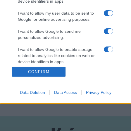
device identifiers in apps.
szabadcsapatok, a martalócok gyilkolták a civileket. Ez
mögött rajzolódott ki a balkáni tömegsírok kultúrája,
I want to allow my user data to be sent to
amely egy egészen új megvilágításba vetette az embert.
Google for online advertising purposes.
Engem ez a belső ördögi metamorfózis és életforma
I want to allow Google to send me
érdekelt, talán ezért lettem a lelki háború haditudósítója
personalized advertising.
is.
(tovább)
I want to allow Google to enable storage
related to analytics like cookies on web or
device identifiers in apps.
CONFIRM
I want to allow Google to enable storage
related to functionality of the website or app.
I want to allow Google to enable storage
Data Deletion
Data Access
Privacy Policy
MEGOSZTÁS
related to personalization.
I want to allow Google to enable storage
related to security, including authentication
functionality and fraud prevention, and other
user protection.