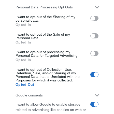
a szavakkal játszott. Akkor azt a könyvet magyarul
Please note that this website/app uses one or more Google
Personal Data Processing Opt Outs
Újvidéken nem adták ki, szerbül 1990-ben megjelent,
services and may gather and store information including but
magyarul jóval később: 1993-ban, Pécsett a Jelenkor
not limited to your visit or usage behaviour. You may click to
I want to opt-out of the Sharing of my
personal data.
grant or deny consent to Google and its third-party tags to
Kiadónál. S aztán egy délután a budapesti Andrási úton ért
Opted In
use your data for below specified purposes in below Google
a hír: Jugoszláviában kitört a háború. Még aznap délután
consent section.
I want to opt-out of the Sale of my
visszautaztam Újvidékre s írtam tovább a naplómat. Az
Personal Data.
Opted In
1991-1992- közötti időszakról vezetett naplójegyzetek,
Wittgenstein szövőszéke címmel, kötetben is napvilágot
I want to opt-out of processing my
Personal Data for Targeted Advertising.
láttak. Majd tíz évvel ezelőtt Időírás, időközben (2000-
Opted In
2002) című naplókötetemben leírtam a háború hosszú
I want to opt-out of Collection, Use,
haldoklását. Mondhatom, hogy ez a tizenvalahány év
Retention, Sale, and/or Sharing of my
Personal Data that Is Unrelated with the
megpecsételte a sorsom, megváltoztatta az életemet.
Purposes for which it was collected.
Opted Out
Csakhogy ebben a dologban az, amit háborúnak
neveznek, csak egy külsőség. Főleg a diplomaták
Google consents
játszadoztak vele, miközben a haditudósítók politikai
I want to allow Google to enable storage
dárdáikkal a vákuumban futkároztak, a háttérben pedig
related to advertising like cookies on web or