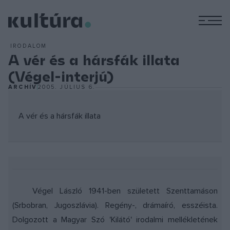
M
IRODALOM
A vér és a hársfák illata
(Végel-interjú)
ARCHÍV
2005. JÚLIUS 6.
A vér és a hársfák illata
Végel László 1941-ben született Szenttamáson
(Srbobran, Jugoszlávia). Regény-, drámaíró, esszéista.
Dolgozott a Magyar Szó 'Kilátó' irodalmi mellékletének