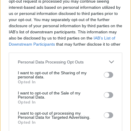
opt-out request is processed you may continue seeing
hogy a fiatalok megszeressék az önkifejezésnek ezt a
interest-based ads based on personal information utilized by
módját, a versmondást.
us or personal information disclosed to third parties prior to
your opt-out. You may separately opt-out of the further
disclosure of your personal information by third parties on the
A versmondó versenyen hazai és határon túli magyar
IAB’s list of downstream participants. This information may
színészek és előadóművészek vettek részt. Feltétel volt,
also be disclosed by us to third parties on the
IAB’s List of
Downstream Participants
that may further disclose it to other
hogy az előadott versek közül az egyik a haza és
third parties.
szabadság témaköréből kerüljön ki, a másik vers szabadon
Please note that this website/app uses one or more Google
Personal Data Processing Opt Outs
választható volt.
services and may gather and store information including but
not limited to your visit or usage behaviour. You may click to
I want to opt-out of the Sharing of my
personal data.
A döntőt május végén tartották Balatonfüreden. Az első
grant or deny consent to Google and its third-party tags to
Opted In
use your data for below specified purposes in below Google
díjat és a vele járó kétmillió forintot
Hunyadkürti György
consent section.
I want to opt-out of the Sale of my
színész, a kaposvári Csiky Gergely Színház művésze kapta.
Personal Data.
Opted In
Különdíjjal jutalmazták a 92 éves
Gyulányi Eugénia
előadóművészt.
I want to opt-out of processing my
Personal Data for Targeted Advertising.
Opted In