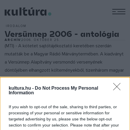
M
IRODALOM
Versünnep 2006 - antológia
ARCHÍV
2006. OKTÓBER 25.
(MTI) - A kötetet sajtótájékoztató keretében szerdán
mutatták be a Magyar Rádió Márványtermében. A kiadványt
a Versünnep Alapítvány versmondó versenyének
döntőjében elhangzott költeményekből, tizenhárom magyar
poéta verseiből állították össze.
kultura.hu -
Do Not Process My Personal
Information
Mádl Dalma
asszony, a versünnep társfővédnöke
méltatásában kiemelte, hogy a kötet olyan, mint egy
If you wish to opt-out of the sale, sharing to third parties, or
imakönyv, a haza jobb sorsáért küzdő költők breviáriuma.
processing of your personal or sensitive information for
Arra kérte a könyv összeállítóit, hogy továbbra is tegyenek
targeted advertising by us, please use the below opt-out
section to confirm your selection. Please note that after your
meg mindent a költészeti hagyományok folytatásáért, azért,