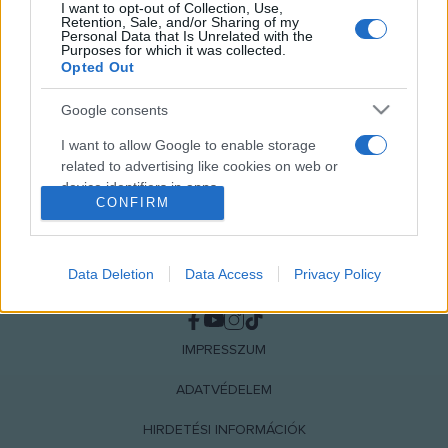
I want to opt-out of Collection, Use,
MEGOSZTÁS
Retention, Sale, and/or Sharing of my
Personal Data that Is Unrelated with the
Purposes for which it was collected.
Opted Out
Google consents
I want to allow Google to enable storage
related to advertising like cookies on web or
device identifiers in apps.
CONFIRM
I want to allow my user data to be sent to
Google for online advertising purposes.
Data Deletion
Data Access
Privacy Policy
NÉPI
I want to allow Google to send me
personalized advertising.
IMPRESSZUM
I want to allow Google to enable storage
related to analytics like cookies on web or
ADATVÉDELEM
device identifiers in apps.
HIRDETÉSI INFORMÁCIÓK
I want to allow Google to enable storage