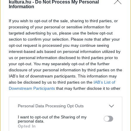
kávéházat, kiállítótermet működtető, művészeti
kultura.hu -
Do Not Process My Personal
Information
rendezvényeket szervező költő,
Orbán János Dénes
kolozsvári vagy a városhoz kötődő vendégei.
If you wish to opt-out of the sale, sharing to third parties, or
processing of your personal or sensitive information for
Péntek esti egyik felolvasónk a Kolozsváron élő költő,
targeted advertising by us, please use the below opt-out
section to confirm your selection. Please note that after your
kritikus, egyetemi adjunktus
Balázs Imre József
, a 85 éve
opt-out request is processed you may continue seeing
alapított nagyhírű kolozsvári folyóirat, a Korunk
interest-based ads based on personal information utilized by
főszerkesztője. Verseskötetei mellett, mint a
Vidrakönyv
us or personal information disclosed to third parties prior to
your opt-out. You may separately opt-out of the further
és a
Fogak nyoma
, foglalkozott az avantgárd és a
disclosure of your personal information by third parties on the
posztmodern humorával és monográfiát írt Hervay Gizelláról.
IAB’s list of downstream participants. This information may
also be disclosed by us to third parties on the
IAB’s List of
Downstream Participants
that may further disclose it to other
Írótársa a
Zalai Passió
című vígeposzával az irodalomba
third parties.
berobbant, számos verseskötet és színdarabot jegyző, a
Please note that this website/app uses one or more Google
Kolozsvárt szinte második otthonának tekintő
Szálinger
Personal Data Processing Opt Outs
services and may gather and store information including but
Balázs
, aki Erdély, azon belül Kolozsvár iránti vonzalmát ?
not limited to your visit or usage behaviour. You may click to
I want to opt-out of the Sharing of my
personal data.
Nagyváradon és Kolozsváron is élt hosszabb ideig ? a
grant or deny consent to Google and its third-party tags to
Opted In
use your data for below specified purposes in below Google