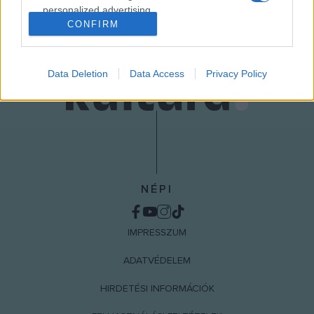
personalized advertising.
CONFIRM
I want to allow Google to enable storage
related to analytics like cookies on web or
device identifiers in apps.
Data Deletion
Data Access
Privacy Policy
I want to allow Google to enable storage
related to functionality of the website or app.
I want to allow Google to enable storage
related to personalization.
I want to allow Google to enable storage
NÉPI
related to security, including authentication
functionality and fraud prevention, and other
user protection.
IMPRESSZUM
ADATVÉDELEM
HIRDETÉSI INFORMÁCIÓK