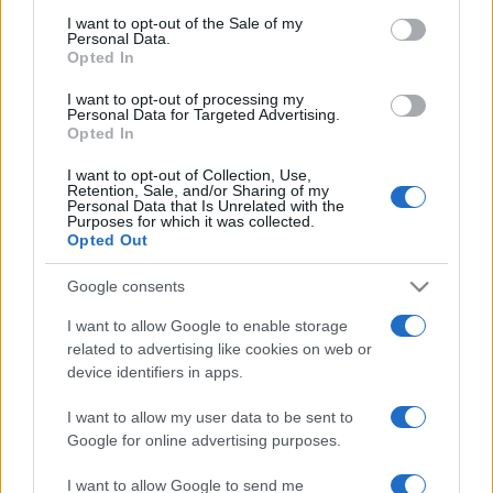
zalaiak és az erdélyiek feltehető rokonságából eredezteti.
consent section.
I want to opt-out of the Sale of my
Personal Data.
Opted In
A két fiatal szerzővel az erdélyi irodalom és művészet
kiváló ismerője, a Déry Tibor-, József Attila-, Mészöly
I want to opt-out of processing my
Personal Data for Targeted Advertising.
Miklós-, Márai- és Palládium-díjas író, drámaíró, műfordító,
Opted In
esszéista, tanár
Marton László
beszélget. Nyilvános
I want to opt-out of Collection, Use,
eszmecseréjük újabb ablakokat nyithat arra a világra, amely
Retention, Sale, and/or Sharing of my
Personal Data that Is Unrelated with the
a Műcsarnokban látható képzőművész kortársak műveit is
Purposes for which it was collected.
Opted Out
inspirálta, a kivételes kiállítás július 8-ig tekinthető meg.
Google consents
I want to allow Google to enable storage
Kettőjük összjátékát a szintén kolozsvári születésű, kísérleti
related to advertising like cookies on web or
zenével foglalkozó, számtalan film- és színdarabzenét
device identifiers in apps.
(
Taxidermia
,
Hóhérok hava
) szerző
Márkos Albert
I want to allow my user data to be sent to
csellista improvizációi kísérik.
Google for online advertising purposes.
I want to allow Google to send me
MEGOSZTÁS