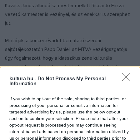
Kovács János állandó karmester mellett Riccardo Frizza
vezető karmester is vezényel, és az énekkar is szerephez
jut.
Mint írják, a koncertévadot bemutató szerdai
sajtótájékoztatón Papp Dániel, az MTVA vezérigazgatója
úgy fogalmazott, hogy a klasszikus zene kulturális
exportcikk, amelyet a közmédiának nemcsak feladata,
hanem küldetése is terjeszteni. „Örömmel járulunk hozzá a
kultura.hu -
Do Not Process My Personal
Information
magyar és az egyetemes zenekultúra népszerűsítéséhez a
legkiválóbb művészek tolmácsolásában” – tette hozzá.
If you wish to opt-out of the sale, sharing to third parties, or
processing of your personal or sensitive information for
Devich Márton, az MRME ügyvezető igazgatója azt mondta,
targeted advertising by us, please use the below opt-out
section to confirm your selection. Please note that after your
büszkék az 1943-ban alapított zenekarra, az elmúlt 80 év
opt-out request is processed you may continue seeing
felejthetetlen hangversenyeire, és örömteli várakozással
interest-based ads based on personal information utilized by
tekintenek a 2023/24-es évadra. „A páratlanul gazdag
us or personal information disclosed to third parties prior to