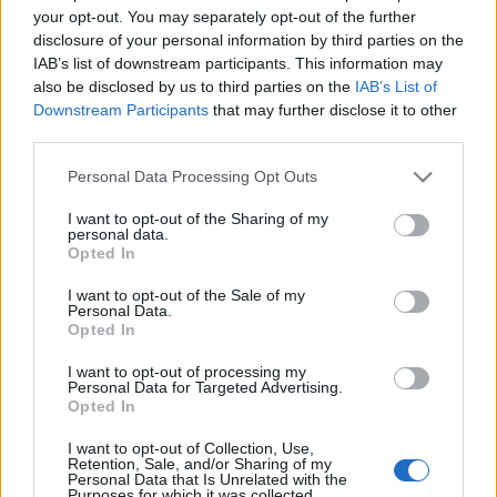
your opt-out. You may separately opt-out of the further
évadban a zeneirodalom gyöngyszemei mellett
disclosure of your personal information by third parties on the
megszólalnak kortárs művek is, lesznek ifjúsági koncertjeink,
IAB’s list of downstream participants. This information may
és a Filharmónia jóvoltából vidékre is viszünk koncerteket” –
also be disclosed by us to third parties on the
IAB’s List of
Downstream Participants
that may further disclose it to other
mondta, hozzátéve: a Bartók Rádióval és az M5 csatornával
third parties.
folytatják szoros együttműködésüket, így százezrek
Please note that this website/app uses one or more Google
otthonába vihetik el a legmagasabb színvonalú zenei
Personal Data Processing Opt Outs
services and may gather and store information including but
élményt.
not limited to your visit or usage behaviour. You may click to
I want to opt-out of the Sharing of my
personal data.
grant or deny consent to Google and its third-party tags to
Opted In
use your data for below specified purposes in below Google
A Zeneakadémián tartott sajtótájékoztatón bemutatták az
consent section.
I want to opt-out of the Sale of my
új évad bérleteit is. A Lehel-bérlet öt, a Dohnányi-bérlet hat
Personal Data.
előadásból áll a Müpában és a Zeneakadémián. Az ősztől
Opted In
induló hangversenyévadban az együttesek elnök-
I want to opt-out of processing my
Personal Data for Targeted Advertising.
karmestere, Vásáry Tamás négy koncertből álló önálló
Opted In
bérlettel jelentkezik, a Sapszon-bérlet négy hangversenyén
I want to opt-out of Collection, Use,
pedig a kóruszene kedvelői hallgathatják meg a Magyar
Retention, Sale, and/or Sharing of my
Personal Data that Is Unrelated with the
Rádió Énekkarának műsorát.
Purposes for which it was collected.