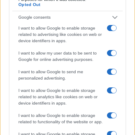
Opted Out
A zene világnapján tartandó koncertet a világhírű Riccardo
Google consents
Frizza vezényli, a hangverseny sztárvendége a 2022-es Van
I want to allow Google to enable storage
Cliburn zongoraverseny győztese, a dél-koreai Yunchan Lim
related to advertising like cookies on web or
lesz - olvasható a közleményben.
device identifiers in apps.
I want to allow my user data to be sent to
Mint kiemelik, a következő évadot meglepetéssel kezdi az
Google for online advertising purposes.
MRME: a Petőfi-emlékév alkalmából műsorra tűzik Hubay
I want to allow Google to send me
Jenő 100 éve, 1923-ban bemutatott Petőfi-szimfóniáját.
personalized advertising.
A radiomusic.hu honlapon megtalálható a 2023/24-es évad
I want to allow Google to enable storage
related to analytics like cookies on web or
programfüzete, a Magyar Rádió Művészeti Együtteseinek
device identifiers in apps.
bérletei pedig megvásárolhatók kedvezményes áron a
honlapon és az ismert jegyirodákban.
I want to allow Google to enable storage
related to functionality of the website or app.
Nyitókép: Vásáry Tamás a sajtótájékoztatón. Fotó: Balogh
I want to allow Google to enable storage