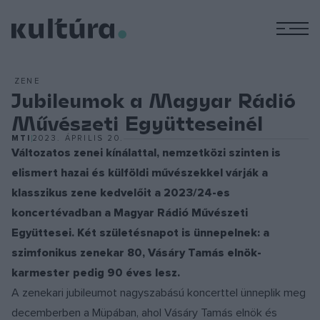
M
ZENE
Jubileumok a Magyar Rádió
Művészeti Együtteseinél
MTI
2023. ÁPRILIS 20.
Változatos zenei kínálattal, nemzetközi szinten is
elismert hazai és külföldi művészekkel várják a
klasszikus zene kedvelőit a 2023/24-es
koncertévadban a Magyar Rádió Művészeti
Együttesei. Két születésnapot is ünnepelnek: a
szimfonikus zenekar 80, Vásáry Tamás elnök-
karmester pedig 90 éves lesz.
A zenekari jubileumot nagyszabású koncerttel ünneplik meg
decemberben a Müpában, ahol Vásáry Tamás elnök és