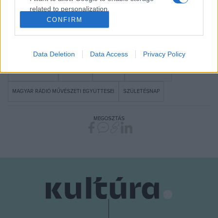
Zoltán / MTI
related to personalization.
CONFIRM
I want to allow Google to enable storage
related to security, including authentication
functionality and fraud prevention, and other
Data Deletion
Data Access
Privacy Policy
user protection.
ÉVADISMERTETŐ
JUBILEUM
KONCERT
MAGYAR RÁDIÓ
MAGYAR RÁDIÓ MŰVÉSZETI EGYÜTTESEI
SZÜLETÉSNAP
MEGOSZTÁS